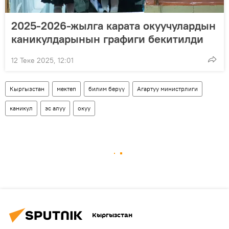
2025-2026-жылга карата окуучулардын
каникулдарынын графиги бекитилди
12 Теке 2025, 12:01
Кыргызстан
мектеп
билим берүү
Агартуу министрлиги
каникул
эс алуу
окуу
Кыргызстан