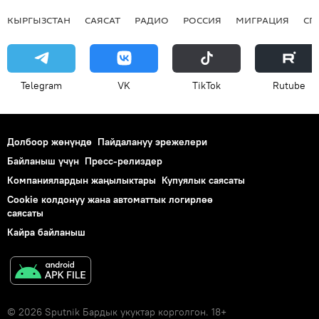
КЫРГЫЗСТАН
САЯСАТ
РАДИО
РОССИЯ
МИГРАЦИЯ
СП
Telegram
VK
ТikТоk
Rutube
Долбоор жөнүндө
Пайдалануу эрежелери
Байланыш үчүн
Пресс-релиздер
Компаниялардын жаңылыктары
Купуялык саясаты
Cookie колдонуу жана автоматтык логирлөө
саясаты
Кайра байланыш
© 2026 Sputnik Бардык укуктар корголгон. 18+