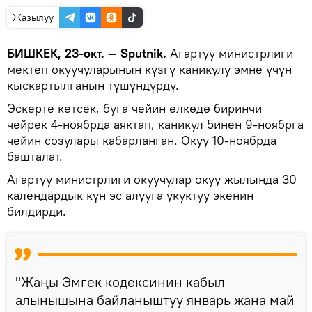
Жазылуу
БИШКЕК, 23-окт. — Sputnik.
Агартуу министрлиги
мектеп окуучуларынын күзгү каникулу эмне үчүн
кыскартылганын түшүндүрдү.
Эскерте кетсек, буга чейин өлкөдө биринчи
чейрек 4-ноябрда аяктап, каникул 5инен 9-ноябрга
чейин созулары кабарланган. Окуу 10-ноябрда
башталат.
Агартуу министрлиги окуучулар окуу жылында 30
календардык күн эс алууга укуктуу экенин
билдирди.
"Жаңы Эмгек кодексинин кабыл
алынышына байланыштуу январь жана май