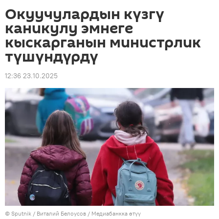
Окуучулардын күзгү
каникулу эмнеге
кыскарганын министрлик
түшүндүрдү
12:36 23.10.2025
©
Sputnik
/ Виталий Белоусов
/
Медиабанкка өтүү