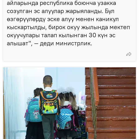
айларында республика боюнча узакка
созулган эс алуулар жарыяланды. Бул
өзгөрүүлөрдү эске алуу менен каникул
кыскартылды, бирок окуу жылында мектеп
окуучулары талап кылынган 30 күн эс
алышат", — деди министрлик.