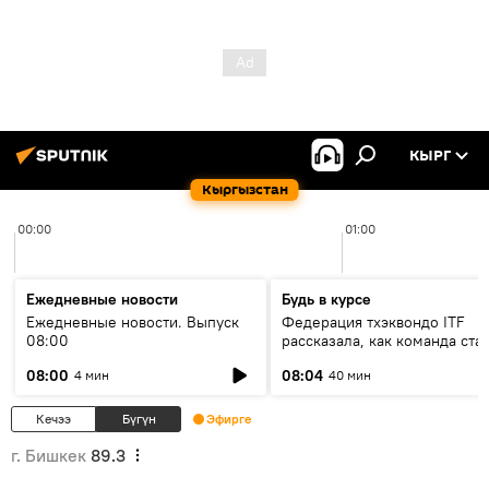
КЫРГ
Кыргызстан
00:00
01:00
Ежедневные новости
Будь в курсе
Ежедневные новости. Выпуск
Федерация тхэквондо ITF
08:00
рассказала, как команда ста
жертвой мошенников
08:00
08:04
4 мин
40 мин
Кечээ
Бүгүн
Эфирге
г. Бишкек
89.3