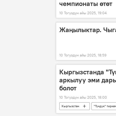
чемпионаты өтөт
10 Тогуздун айы 2025, 19:04
Жаңылыктар. Чыг
10 Тогуздун айы 2025, 18:59
Кыргызстанда "Тү
аркылуу эми дары
болот
10 Тогуздун айы 2025, 18:00
Кыргызстан
"Түндүк" тирке
дарыгер
катталуу