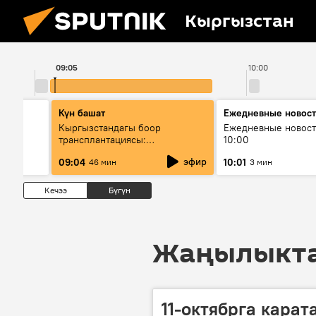
Кыргызстан
09:05
10:00
Күн башат
Ежедневные новос
лыш
Кыргызстандагы боор
Ежедневные новост
трансплантациясы:
10:00
жетишкендиктер жана өнүгүү
эфир
09:04
10:01
46 мин
3 мин
келечеги
Кечээ
Бүгүн
Жаңылыктар
11-октябрга карат