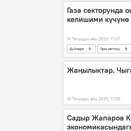
Газа секторунда 
келишими күчүнө
10 Тогуздун айы 2025, 17:07
Дүйнөдө
Газа сектору
ок атышуу
Жаңылыктар. Чыг
10 Тогуздун айы 2025, 17:00
Садыр Жапаров К
экономикасындагы