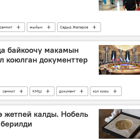
саммит
жыйын
Садыр Жапаров
а байкоочу макамын
ол коюлган документтер
саммит
КМШ
документ
кол коюу
ө жетпей калды. Нобель
 берилди