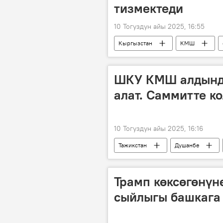
тизмектеди
10 Тогуздун айы 2025, 16:55
Кыргызстан
КМШ
Душанбе
Экономика
ШКУ КМШ алдынд
алат. Саммитте к
10 Тогуздун айы 2025, 16:16
Тажикстан
Душанбе
тизме
Дүйнөдө
Трамп көксөгөнүн
сыйлыгы башкага