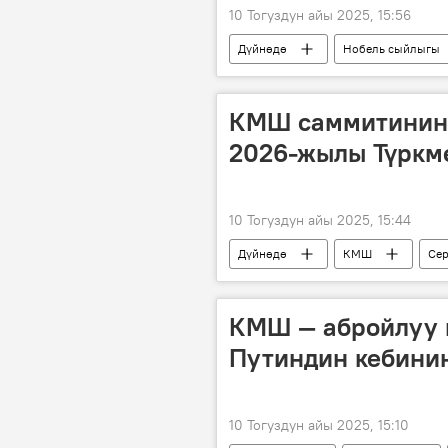
10 Тогуздун айы 2025, 15:56
Дүйнөдө
Нобель сыйлыгы
гезит
КМШ саммитинин
2026-жылы Түркмө
10 Тогуздун айы 2025, 15:44
Дүйнөдө
КМШ
Сер
саммит
КМШ — абройлуу 
Путиндин кебини
10 Тогуздун айы 2025, 15:10