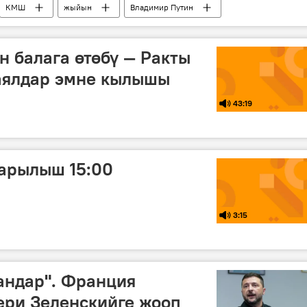
КМШ
жыйын
Владимир Путин
Россия
н балага өтөбү — Ракты
 аялдар эмне кылышы
43:19
арылыш 15:00
3:15
андар". Франция
ери Зеленскийге жооп