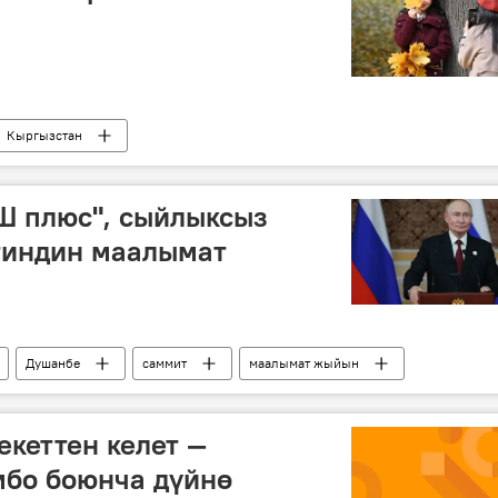
Кыргызстан
Ш плюс", сыйлыксыз
тиндин маалымат
Душанбе
саммит
маалымат жыйын
Украина
тынчтык
кеттен келет —
мбо боюнча дүйнө