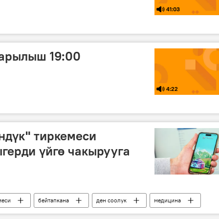
41:03
арылыш 19:00
4:22
ндүк" тиркемеси
герди үйгө чакырууга
меси
бейтапкана
ден соолук
медицина
чакыруу