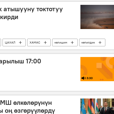
ок атышууну токтотуу
 кирди
ЦАХАЛ
ХАМАС
келишим
кепилдик
арылыш 17:00
3:30
МШ өлкөлөрүнүн
 оң өзгөрүүлөрдү