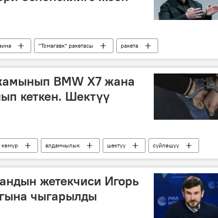
аина
"Томагавк" ракетасы
ракета
еленский
жамынып BMW X7 жана
лып кеткен. Шектүү
көмүр
алдамчылык
шектүү
сүйлөшүү
андын жетекчиси Игорь
агына чыгарылды