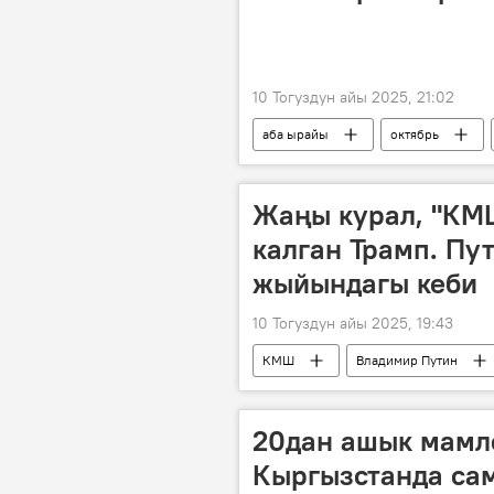
10 Тогуздун айы 2025, 21:02
аба ырайы
октябрь
Жаңы курал, "КМ
калган Трамп. Пу
жыйындагы кеби
10 Тогуздун айы 2025, 19:43
КМШ
Владимир Путин
Дональд Трамп
сыйлык
20дан ашык мамле
Кыргызстанда са