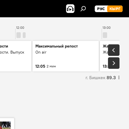
РУС
КЫРГ
12:00
13:00
ости
Максимальный репост
Жаңылыктар
ости. Выпуск
On air
Жаңылыктар.
12:05
13:01
2 мин
3 мин
г. Бишкек
89.3