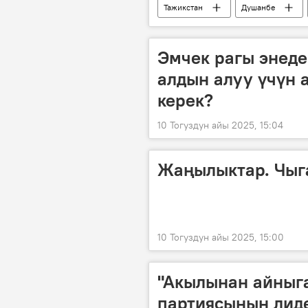
Тажикстан
Душанбе
билдирүү
Дүйнөдө
Эмчек рагы энеде
алдын алуу үчүн
керек?
10 Тогуздун айы 2025, 15:04
Жаңылыктар. Чыг
10 Тогуздун айы 2025, 15:00
"Акылынан айныг
партиясынын лид