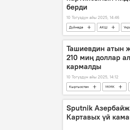
берди
10 Тогуздун айы 2025, 14:46
Дүйнөдө
АКШ
Укр
Дональд Трамп
Владимир З
Ташиевдин атын 
210 миң доллар а
кармалды
10 Тогуздун айы 2025, 14:12
Кыргызстан
УКМК
Сүрөт
Sputnik Азербайж
Картавых үй кам