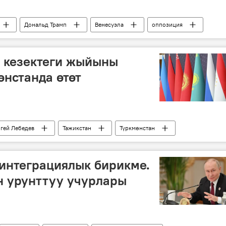
Дональд Трамп
Венесуэла
оппозиция
 кезектеги жыйыны
нстанда өтөт
гей Лебедев
Тажикстан
Түркмөнстан
интеграциялык бирикме.
н урунттуу учурлары