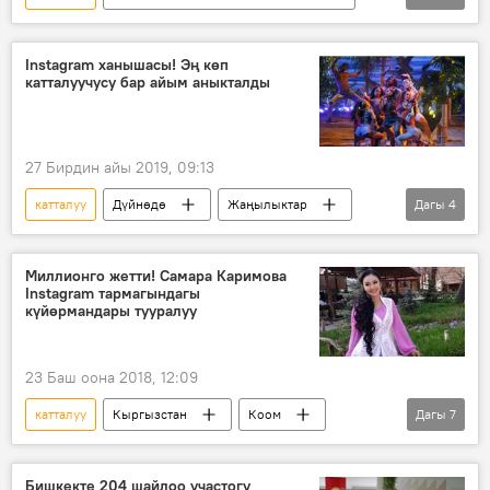
Жаңылыктар
Коом
Дүйнөдө
Түркия
коронавирус
оору
Instagram ханышасы! Эң көп
катталуучусу бар айым аныкталды
27 Бирдин айы 2019, 09:13
катталуу
Дүйнөдө
Жаңылыктар
Дагы
4
Басма сөзгө баяндама
Коом
социалдык тармак
Instagram
Миллионго жетти! Самара Каримова
Instagram тармагындагы
күйөрмандары тууралуу
23 Баш оона 2018, 12:09
катталуу
Кыргызстан
Коом
Дагы
7
Жаңылыктар
Самара Каримова
Анжелика Кайратова
Instagram
Бишкекте 204 шайлоо участогу