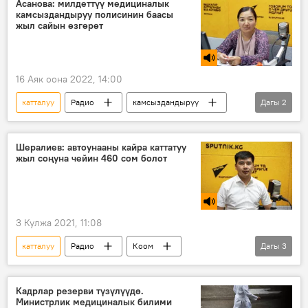
Асанова: милдеттүү медициналык
камсыздандыруу полисинин баасы
жыл сайын өзгөрөт
16 Аяк оона 2022, 14:00
катталуу
Радио
камсыздандыруу
Дагы
2
сатып алуу
Жылдыз Асанова
Шералиев: автоунааны кайра каттатуу
жыл соңуна чейин 460 сом болот
3 Кулжа 2021, 11:08
катталуу
Радио
Коом
Дагы
3
Кыргызстан
автоунаа
кампания
Кадрлар резерви түзүлүүдө.
Министрлик медициналык билими