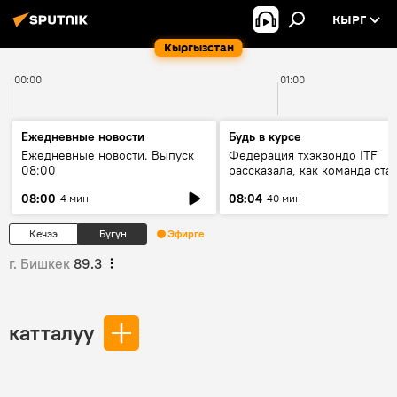
КЫРГ
Кыргызстан
00:00
01:00
Ежедневные новости
Будь в курсе
Ежедневные новости. Выпуск
Федерация тхэквондо ITF
08:00
рассказала, как команда ста
жертвой мошенников
08:00
08:04
4 мин
40 мин
Кечээ
Бүгүн
Эфирге
г. Бишкек
89.3
катталуу