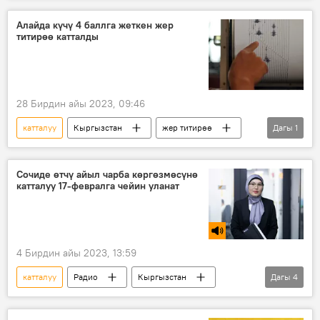
Алайда күчү 4 баллга жеткен жер
титирөө катталды
28 Бирдин айы 2023, 09:46
катталуу
Кыргызстан
жер титирөө
Дагы
1
Алай району
Сочиде өтчү айыл чарба көргөзмөсүнө
катталуу 17-февралга чейин уланат
4 Бирдин айы 2023, 13:59
катталуу
Радио
Кыргызстан
Дагы
4
Сочи
айыл чарба
көргөзмө
Үпөл Ислам кызы