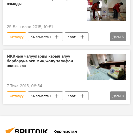
ачылды
миллион
күйөрман
ырчы
25 Баш оона 2015, 10:51
катталуу
Кыргызстан
Коом
Дагы
5
Жаңылыктар
Бишкек
Жогорку Кеңешке шайлоо
тизме
МККнын чалууларды кабыл алуу
борборуна эки миң жолу телефон
Биометрикалык маалыматтар
чалышкан
7 Теке 2015, 08:54
катталуу
Кыргызстан
Коом
Дагы
3
Жаңылыктар
Мамлекеттик каттоо кызматы
паспорт
Кыргызстан