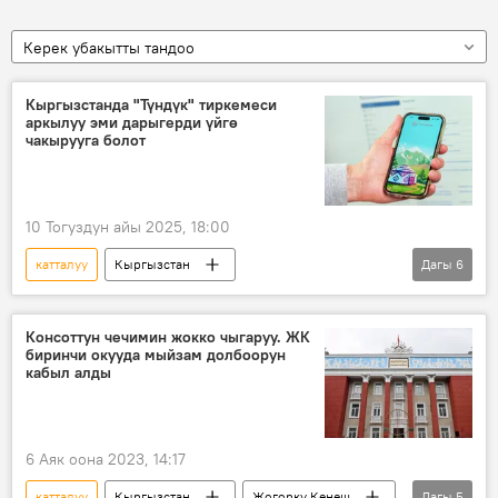
Керек убакытты тандоо
Кыргызстанда "Түндүк" тиркемеси
аркылуу эми дарыгерди үйгө
чакырууга болот
10 Тогуздун айы 2025, 18:00
катталуу
Кыргызстан
Дагы
6
"Түндүк" тиркемеси
бейтапкана
ден соолук
медицина
дарыгер
Консоттун чечимин жокко чыгаруу. ЖК
биринчи окууда мыйзам долбоорун
чакыруу
кабыл алды
6 Аяк оона 2023, 14:17
катталуу
Кыргызстан
Жогорку Кеңеш
Дагы
5