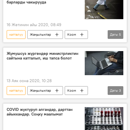
барларды чакырууда
16 Жетинин айы 2020, 08:49
катталуу
Жаңылыктар
Коом
Дагы
5
Кыргызстан
медик
резерв
арыз
дарыгер
Жумушсуз жүргөндөр министрликтин
сайтына катталып, иш тапса болот
13 Аяк оона 2020, 10:28
катталуу
Жаңылыктар
Коом
Дагы
3
Кыргызстан
жумуш
Эмгек, социалдык камсыздоо жана миграция министрлиги
COVID жуктуруп алгандар, дарттан
айыккандар. Соңку маалымат