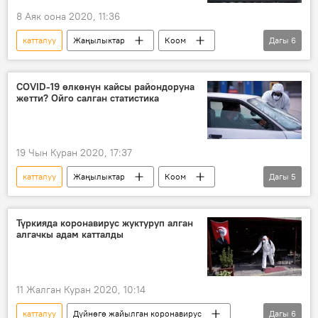
8 Аяк оона 2020, 11:36
катталуу
Жаңылыктар
Коом
Дагы
6
Кыргызстан
коронавирус
статистика
айыгуу
өлүм
COVID-19 өлкөнүн кайсы райондоруна
жетти? Ойго салган статистика
Кыргызстандагы коронавирус жуктуруп алгандар
19 Чын Куран 2020, 17:37
катталуу
Жаңылыктар
Коом
Дагы
5
Кыргызстан
коронавирус
аймак
район
Түркияда коронавирус жуктуруп алган
алгачкы адам катталды
Кыргызстандагы коронавирус жуктуруп алгандар
11 Жалган Куран 2020, 10:14
катталуу
Дүйнөгө жайылган коронавирус
Дагы
6