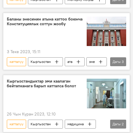
мыйзам долбоору
депутат
колдоо
Конституциялык сот
эне
Баланы энесинин атына каттоо боюнча
Конституциялык соттун жообу
3 Теке 2023, 15:11
катталуу
Кыргызстан
ата
эне
Дагы
3
Жогорку сот
Сүйүнбек Касмамбетов
Алтын Капалова
Кыргызстандыктар эми каалаган
бейтапканага барып катталса болот
26 Чын Куран 2023, 12:10
катталуу
Кыргызстан
медицина
Дагы
2
бейтапкана
эреже