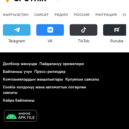
КЫРГЫЗСТАН
САЯСАТ
РАДИО
РОССИЯ
МИГРАЦИЯ
СП
Telegram
VK
ТikТоk
Rutube
Долбоор жөнүндө
Пайдалануу эрежелери
Байланыш үчүн
Пресс-релиздер
Компаниялардын жаңылыктары
Купуялык саясаты
Cookie колдонуу жана автоматтык логирлөө
саясаты
Кайра байланыш