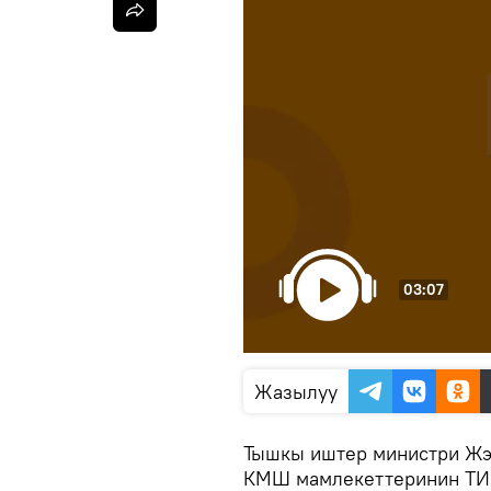
03:07
Жазылуу
Тышкы иштер министри Жэ
КМШ мамлекеттеринин Т