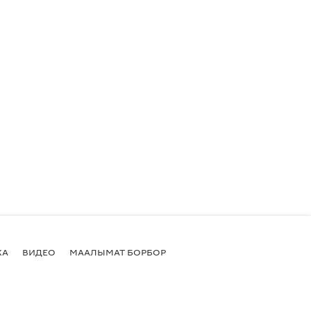
КА
ВИДЕО
МААЛЫМАТ БОРБОР