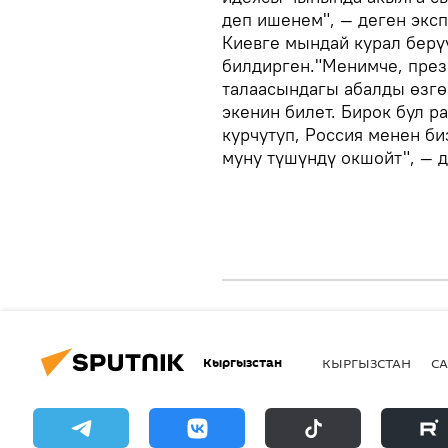
деп ишенем", — деген экс
Киевге мындай курал берү
билдирген."Менимче, през
талаасындагы абалды өзгөр
экенин билет. Бирок бул р
курчутуп, Россия менен би
муну түшүндү окшойт", — д
Кыргызстан
КЫРГЫЗСТАН
СА