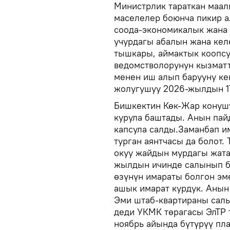
Министрлик тараткан маал
маселелер боюнча пикир 
соода-экономикалык жана
учурдагы абалын жана кел
тышкары, аймактык коопсу
ведомстволорунун кызматт
менен иш алып барууну ке
жолугушуу 2026-жылдын 1
Бишкектин Көк-Жар конуш
курула баштады. Анын па
капсула салды.Заманбап им
турган аянтчасы да болот.
окуу жайдын мурдагы жата
жылдын ичинде салынып б
өзүнүн имараты болгон эм
ашык имарат курдук. Анын 
Эми штаб-квартираны салып
деди УКМК төрагасы ЭлТР
ноябрь айында бүтүрүү пла