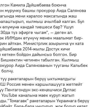
олгон Камила Дүйшөбаева боюнча
н мурунку башкы прокурор Аида Салянова
багында мени каралоо максатында жаш
ралаштырып, кылмыш ачылбай калган. Бул
 өлүмүнө кандай тиешеси бар? Ушул
.30да түз эфирге чыгам", — деген ал.
эк ИИМдин өтүнүчү менен маалымат бир-
рин айткан. Министрлик азырынча үн ката
Дүйшөбаева 2014-жылы Достук кичи
 кеткен бойдон дайынсыз болгон. Бир
ү Бишкектин четинен табылган. Кылмыш
окурор Аида Салянованын тууганы Калыбек
 болчу.
аттуу ракеталарын берүү ыктымалдыгы
АКШ Россия менен каршылашууга жетпейт
луу Пентагондун экс-кеңешчиси Дуглас
 YouTube каналына маек куруп жатып
ды."Томагавк" ракеталарын Украинага берүү
байт. Бара-бара унутулуп, жок болуп кетет