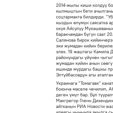
2014-жылы киши колдуу б
кылмыштын бети ачылганы
соцтармакта билдирди. "У
кыздын өлүмүн саясатка а
окуя Айсулуу Мукашеванын
баракчамдан бүгүн саат 20
Салянова бирок кийинчерэ
эки жумадан кийин бериле
элек. 19 жаштагы Камила 
районундагы үйүнөн чыгып
жумадан кийин анын сөөг
ишинде мурдагы башкы пр
Элтуйбасовдун аты аталган
Украинага "Томагавк" кан
боюнча маселе чечилип, 
деген үмүт бар. Бул туура
Макгрегор Гленн Дизендин
айтканын РИА Новости жаз
идеясы чынында акылга сый