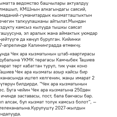
ыматта ведомство башчылары актуалдуу
алмашып, КМШнын алкагындагы саясий,
 маданий-гуманитардык кызматташтыктын
ечегин талкуулашканы айтылат.Мындан
здукту камсыз кылууда тышкы саясат
ашуусуна, эл аралык жана аймактык уюмдар
ңейтүүгө да көңүл бурулган. Кийинки
7-апрелинде Калининградда өтмөкчү.
унда Чек ара кызматынын штаб-квартирасы
йдубалына УКМК төрагасы Камчыбек Ташиев
арат төрт кабаттан туруп, тик учак коно
 Ташиев Чек ара кызматы азыр кайсы бир
канасында иштеп келгенин, жаңы имарат 2
үтөрүн билдирди. "Чек ара кызматынын
ес. Буга чейин Чек ара кызматына 250дөн
ичинде заставасы, пост, бала бакчасы бар.
 алсак, бул кызмат толук камсыз болот", —
 телеканалына.Курулушту 2027-жылдын
ндалууда.