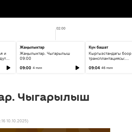
02:00
Жаңылыктар
Күн башат
я и
Жаңылыктар. Чыгарылыш
Кыргызстандагы боор
дут
09:00
трансплантациясы:
жетишкендиктер жана
09:00
09:04
4 мин
46 мин
келечеги
ар. Чыгарылыш
3:16 10.10.2025
)