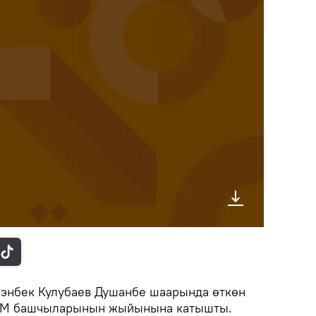
энбек Кулубаев Душанбе шаарында өткөн
ИМ башчыларынын жыйынына катышты.