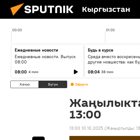
Кыргызстан
00:00
01:00
Ежедневные новости
Будь в курсе
Ежедневные новости. Выпуск
Среда вместо воскресень
08:00
другие новшества: как бу
проходить выборы в КР?
08:00
08:04
4 мин
38 мин
Кечээ
Бүгүн
Эфирге
Жаңылыкт
13:00
13:00 10.10.2025
(Жаңыртылды:
1