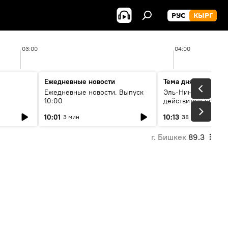
РУС
КЫРГ
03:00
04:00
Ежедневные новости
Тема дня
Ежедневные новости. Выпуск
Эль-Ниньо, жара и 
10:00
действительно вли
 өнүгүү
погоду в Кыргызст
10:01
10:13
3 мин
38 мин
г. Бишкек
89.3