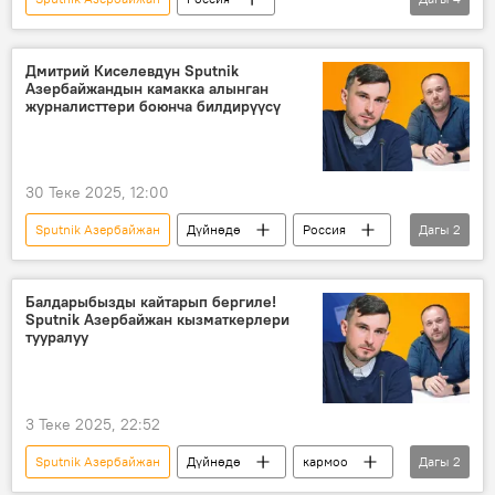
Дмитрий Киселев
журналисттер
"Россия Сегодня" ЭМА
Азербайжан
Дмитрий Киселевдун Sputnik
Азербайжандын камакка алынган
журналисттери боюнча билдирүүсү
30 Теке 2025, 12:00
Sputnik Азербайжан
Дүйнөдө
Россия
Дагы
2
Азербайжан
Дмитрий Киселев
Балдарыбызды кайтарып бергиле!
Sputnik Азербайжан кызматкерлери
тууралуу
3 Теке 2025, 22:52
Sputnik Азербайжан
Дүйнөдө
кармоо
Дагы
2
кызматкер
полиция