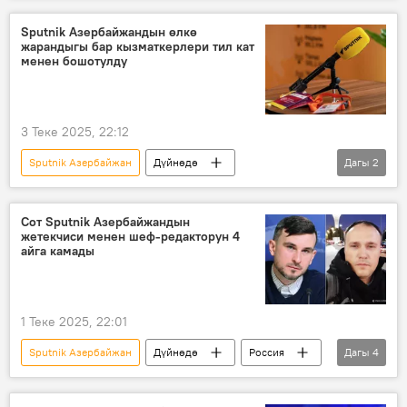
Sputnik Азербайжандын өлкө
жарандыгы бар кызматкерлери тил кат
менен бошотулду
3 Теке 2025, 22:12
Sputnik Азербайжан
Дүйнөдө
Дагы
2
кызматкер
кармоо
тил кат
Сот Sputnik Азербайжандын
жетекчиси менен шеф-редакторун 4
айга камады
1 Теке 2025, 22:01
Sputnik Азербайжан
Дүйнөдө
Россия
Дагы
4
редактор
кармоо
камак
"Россия Сегодня" ЭМА