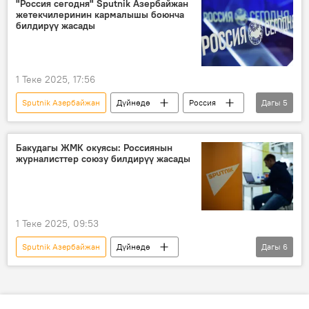
"Россия сегодня" Sputnik Азербайжан
жетекчилеринин кармалышы боюнча
билдирүү жасады
1 Теке 2025, 17:56
Sputnik Азербайжан
Дүйнөдө
Россия
Дагы
5
Азербайжан
редактор
журналисттер
кармоо
ТИМ
Бакудагы ЖМК окуясы: Россиянын
журналисттер союзу билдирүү жасады
1 Теке 2025, 09:53
Sputnik Азербайжан
Дүйнөдө
Дагы
6
Азербайжан
Россия
Баку
кармоо
Журналисттер союзу
Россия күнү