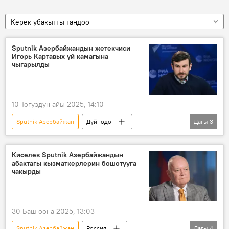
Керек убакытты тандоо
Sputnik Азербайжандын жетекчиси
Игорь Картавых үй камагына
чыгарылды
10 Тогуздун айы 2025, 14:10
Sputnik Азербайжан
Дүйнөдө
Дагы
3
үй камагы
бийлик
Россия
Азербайжан
Киселев Sputnik Азербайжандын
абактагы кызматкерлерин бошотууга
чакырды
30 Баш оона 2025, 13:03
Sputnik Азербайжан
Россия
Дагы
4