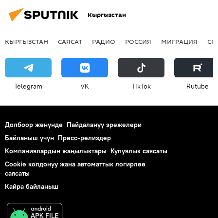
Кыргызстан
КЫРГЫЗСТАН
САЯСАТ
РАДИО
РОССИЯ
МИГРАЦИЯ
СП
Telegram
VK
ТikТоk
Rutube
Долбоор жөнүндө
Пайдалануу эрежелери
Байланыш үчүн
Пресс-релиздер
Компаниялардын жаңылыктары
Купуялык саясаты
Cookie колдонуу жана автоматтык логирлөө
саясаты
Кайра байланыш