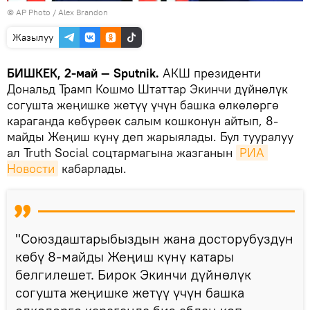
©
AP Photo
/ Alex Brandon
Жазылуу
БИШКЕК, 2-май — Sputnik.
АКШ президенти
Дональд Трамп Кошмо Штаттар Экинчи дүйнөлүк
согушта жеңишке жетүү үчүн башка өлкөлөргө
караганда көбүрөөк салым кошконун айтып, 8-
майды Жеңиш күнү деп жарыялады. Бул тууралуу
ал Truth Social соцтармагына жазганын
РИА 
Новости
кабарлады.
"Союздаштарыбыздын жана досторубуздун
көбү 8-майды Жеңиш күнү катары
белгилешет. Бирок Экинчи дүйнөлүк
согушта жеңишке жетүү үчүн башка