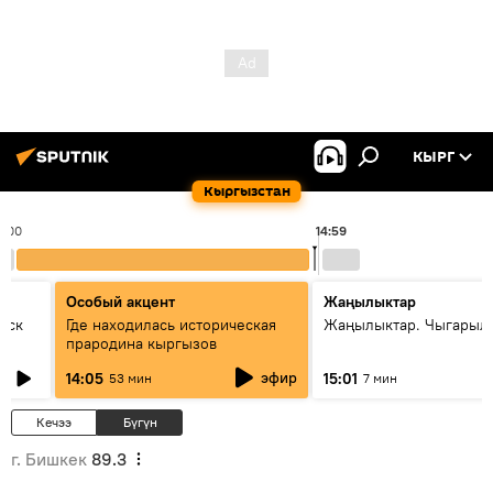
КЫРГ
Кыргызстан
4:00
14:59
Особый акцент
Жаңылыктар
уск
Где находилась историческая
Жаңылыктар. Чыгарыл
прародина кыргызов
эфир
14:05
15:01
53 мин
7 мин
Кечээ
Бүгүн
г. Бишкек
89.3