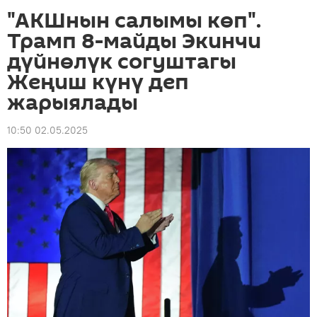
"АКШнын салымы көп".
Трамп 8-майды Экинчи
дүйнөлүк согуштагы
Жеңиш күнү деп
жарыялады
10:50 02.05.2025