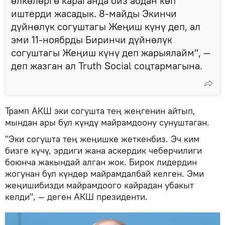
өлкөлөргө караганда биз абдан көп
иштерди жасадык. 8-майды Экинчи
дүйнөлүк согуштагы Жеңиш күнү деп, ал
эми 11-ноябрды Биринчи дүйнөлүк
согуштагы Жеңиш күнү деп жарыялайм", —
деп жазган ал Truth Social соцтармагына.
Трамп АКШ эки согушта тең жеңгенин айтып,
мындан ары бул күндү майрамдоону сунуштаган.
"Эки согушта тең жеңишке жеткенбиз. Эч ким
бизге күчү, эрдиги жана аскердик чеберчилиги
боюнча жакындай алган жок. Бирок лидердин
жогунан бул күндөр майрамдалбай келген. Эми
жеңишибизди майрамдоого кайрадан убакыт
келди", — деген АКШ президенти.