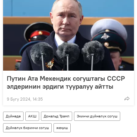
Путин Ата Мекендик согуштагы СССР
элдеринин эрдиги тууралуу айтты
9 Бугу 2024, 14:35
Дүйнөдө
АКШ
Дональд Трамп
Экинчи дүйнөлүк согуш
Дүйнөлүк биринчи согуш
жеңиш