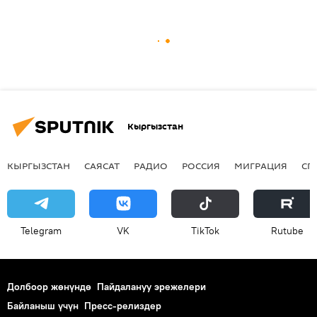
Кыргызстан
КЫРГЫЗСТАН
САЯСАТ
РАДИО
РОССИЯ
МИГРАЦИЯ
СП
Telegram
VK
ТikТоk
Rutube
Долбоор жөнүндө
Пайдалануу эрежелери
Байланыш үчүн
Пресс-релиздер