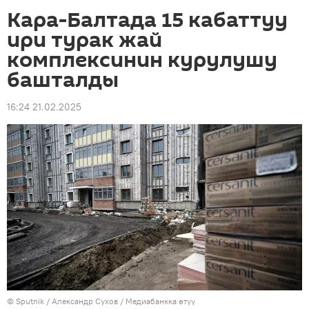
Кара-Балтада 15 кабаттуу
ири турак жай
комплексинин курулушу
башталды
16:24 21.02.2025
©
Sputnik
/ Александр Сухов
/
Медиабанкка өтүү