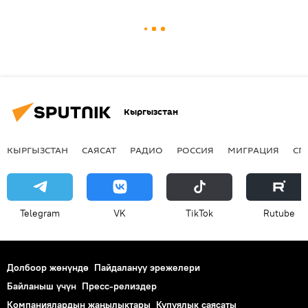
Кыргызстан
КЫРГЫЗСТАН
САЯСАТ
РАДИО
РОССИЯ
МИГРАЦИЯ
СП
Telegram
VK
ТikТоk
Rutube
Долбоор жөнүндө
Пайдалануу эрежелери
Байланыш үчүн
Пресс-релиздер
Компаниялардын жаңылыктары
Купуялык саясаты