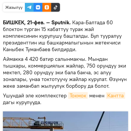
Жазылуу
БИШКЕК, 21-фев. — Sputnik.
Кара-Балтада 60
блоктон турган 15 кабаттуу турак жай
комплексинин курулушу башталды. Бул тууралуу
президенттин иш башкармалыгынын жетекчиси
Каныбек Туманбаев билдирди.
Аймакка 4 420 батир салынмакчы. Мындан
тышкары, коммерциялык жайлар, 750 орундуу эки
мектеп, 280 орундуу эки бала бакча, эс алуу
зоналары, унаа токтотуучу жайлар курулат. Өзүнүн
жеке заманбап жылуулук борбору да болот.
Ушундай эле комплекстер
Токмок
менен
Кантта
дагы курулууда.