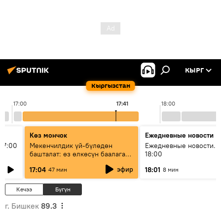
КЫРГ
Кыргызстан
17:00
17:41
18:00
Көз мончок
Ежедневные новости
17:00
Мекенчилдик үй-бүлөдөн
Ежедневные новости. 
башталат: өз өлкөсүн баалаган
18:00
муунду кантип тарбиялоо
эфир
17:04
18:01
47 мин
8 мин
керек?
Кечээ
Бүгүн
г. Бишкек
89.3