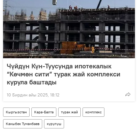
Чүйдүн Күн-Туусунда ипотекалык
“Көчмөн сити” турак жай комплекси
курула баштады
10 Бирдин айы 2025, 18:12
Кыргызстан
Кара-Балта
турак жай
комплекс
Каныбек Туманбаев
курулуш