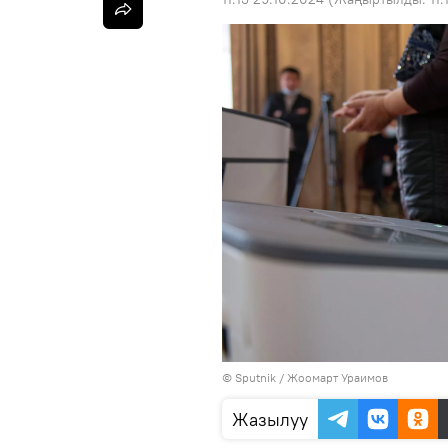
©
Sputnik / Жоомарт Ураимов
Жазылуу