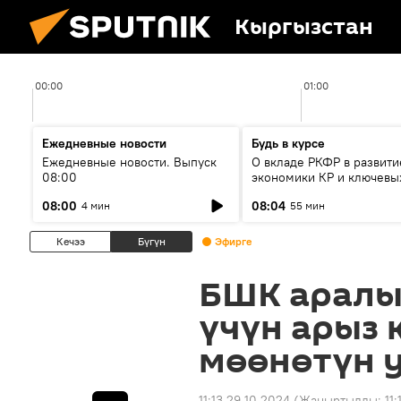
Кыргызстан
00:00
01:00
Ежедневные новости
Будь в курсе
Ежедневные новости. Выпуск
О вкладе РКФР в развити
08:00
экономики КР и ключевы
секторах до 2030 года
08:00
08:04
4 мин
55 мин
Кечээ
Бүгүн
Эфирге
БШК аралы
үчүн арыз 
мөөнөтүн 
11:13 29.10.2024
(Жаңыртылды:
11