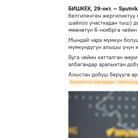
БИШКЕК, 29-окт. — Sputnik
белгиленген жергиликтүү 
шайлоо участкадан тыш) д
мөөнөтүн 6-ноябрга чейин
Мындай чара мүмкүн болуш
мүмкүндүгүн алышы үчүн к
Буга чейин катталган жер
албагандар аралыктан доб
Алыстан добуш берүүгө а
видеонускамадан таанышу