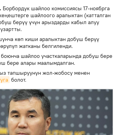
.
Борбордук шайлоо комиссиясы 17-ноябрга
кеңештерге шайлоого аралыктан (катталган
обуш берүү үчүн арыздарды кабыл алуу
 узартты.
унча көп киши аралыктан добуш берүү
өрүлүп жатканы белгиленди.
и боюнча шайлоо участкаларында добуш бере
уш бере алары маалымдалган.
рыз тапшыруунун жол-жобосу менен
уга
болот.