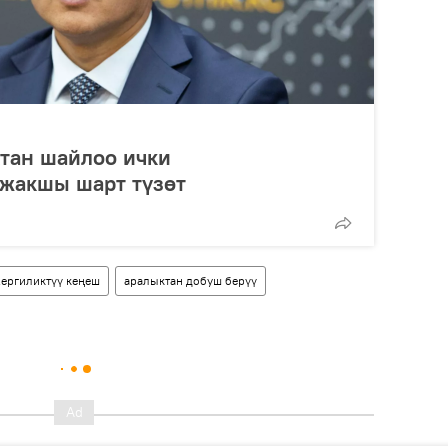
тан шайлоо ички
 жакшы шарт түзөт
ергиликтүү кеңеш
аралыктан добуш берүү