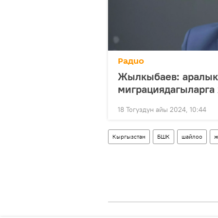
Радио
Жылкыбаев: аралык
миграциядагыларга
18 Тогуздун айы 2024, 10:44
Кыргызстан
БШК
шайлоо
ж