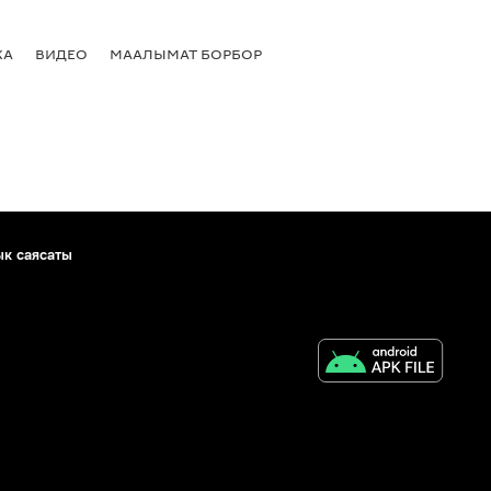
КА
ВИДЕО
МААЛЫМАТ БОРБОР
ык саясаты