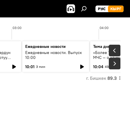
РУС
КЫРГ
03:00
04:00
Ежедневные новости
Тема дня
өрдүн
Ежедневные новости. Выпуск
«Более 1200 сёл в 
отуу
10:00
МЧС — о климате, 
системе оповещен
10:01
10:04
3 мин
49 мин
населения
г. Бишкек
89.3