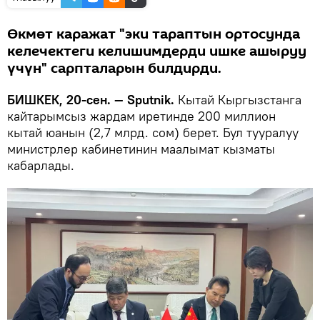
Өкмөт каражат "эки тараптын ортосунда
келечектеги келишимдерди ишке ашыруу
үчүн" сарпталарын билдирди.
БИШКЕК, 20-сен. — Sputnik.
Кытай Кыргызстанга
кайтарымсыз жардам иретинде 200 миллион
кытай юанын (2,7 млрд. сом) берет. Бул тууралуу
министрлер кабинетинин маалымат кызматы
кабарлады.