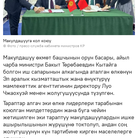
Макулдашууга кол коюу
© Фото / пресс-служба кабинета министров КР
Макулдашуу өкмөт башчынын орун басары, айыл
чарба министри Бакыт Төрөбаевдин Кытайга
болгон иш сапарынын алкагында аталган өлкөнүн
Эл аралык кызматташтык жана өнүктүрүү
мамлекеттик агенттигинин директору Луо
Чжаохуэй менен жолугушуусунда түзүлгөн.
Тараптар алгач эки өлкө лидерлери тарабынан
коюлган милдеттердин жана буга чейин
жетишилген эки тараптуу макулдашуулардын ишке
ашырылышынын жүрүшүнө токтолуп, андан соң
жолугушуунун күн тартибине кирген маселелерге