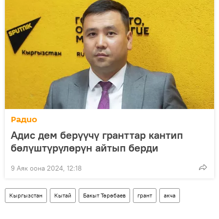
Радио
Адис дем берүүчү гранттар кантип
бөлүштүрүлөрүн айтып берди
9 Аяк оона 2024, 12:18
Кыргызстан
Кытай
Бакыт Төрөбаев
грант
акча