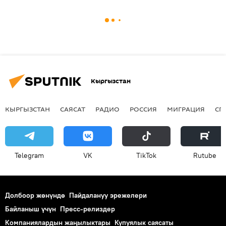
Кыргызстан
КЫРГЫЗСТАН
САЯСАТ
РАДИО
РОССИЯ
МИГРАЦИЯ
СП
Telegram
VK
ТikТоk
Rutube
Долбоор жөнүндө
Пайдалануу эрежелери
Байланыш үчүн
Пресс-релиздер
Компаниялардын жаңылыктары
Купуялык саясаты