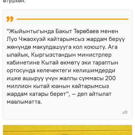
өтүшкөн.
"Жыйынтыгында Бакыт Төрөбаев менен
Луо Чжаохуэй кайтарымсыз жардам берүү
жөнүндө макулдашууга кол коюшту. Ага
ылайык, Кыргызстандын министрлер
кабинетине Кытай өкмөтү эки тараптын
ортосунда келечектеги келишимдерди
ишке ашыруу үчүн жалпы суммасы 200
миллион кытай юанын кайтарымсыз
жардам катары берет", — деп айтылат
маалыматта.