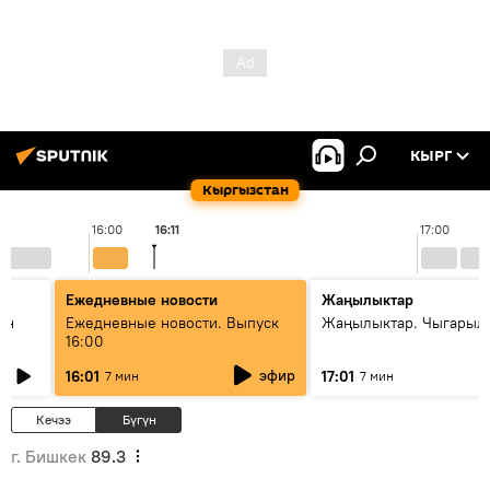
КЫРГ
Кыргызстан
16:00
16:11
17:00
Ежедневные новости
Жаңылыктар
ан
Ежедневные новости. Выпуск
Жаңылыктар. Чыгарыл
16:00
эфир
16:01
17:01
7 мин
7 мин
Кечээ
Бүгүн
г. Бишкек
89.3