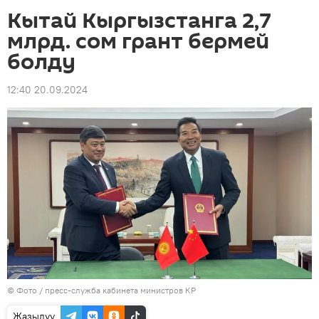
Кытай Кыргызстанга 2,7
млрд. сом грант бермей
болду
12:40 20.09.2024
© Фото / пресс-служба кабинета министров КР
Жазылуу