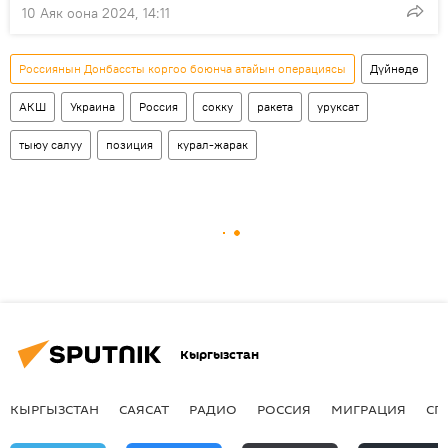
10 Аяк оона 2024, 14:11
Россиянын Донбассты коргоо боюнча атайын операциясы
Дүйнөдө
АКШ
Украина
Россия
сокку
ракета
уруксат
тыюу салуу
позиция
курал-жарак
Кыргызстан
КЫРГЫЗСТАН
САЯСАТ
РАДИО
РОССИЯ
МИГРАЦИЯ
СП