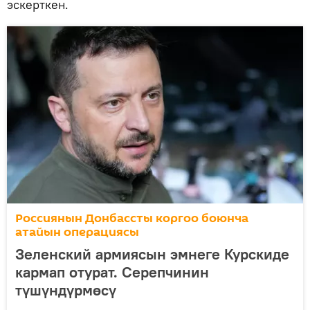
эскерткен.
Россиянын Донбассты коргоо боюнча
атайын операциясы
Зеленский армиясын эмнеге Курскиде
кармап отурат. Серепчинин
түшүндүрмөсү