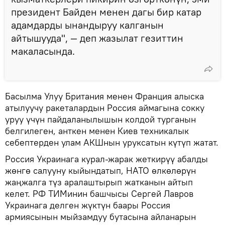
президент Байден менен дагы бир катар
адамдарды ынандыруу калганын
айтышууда", — деп жазылат гезиттин
макаласында.
Басылма Улуу Британия менен Франция алыска
атылуучу ракеталардын Россия аймагына сокку
уруу үчүн пайдаланылышын колдой турганын
белгилеген, анткен менен Киев техникалык
себептерден улам АКШнын уруксатын күтүп жатат.
Россия Украинага курал-жарак жеткирүү абалды
жөнгө салууну кыйындатып, НАТО өлкөлөрүн
жаңжалга түз аралаштырып жатканын айтып
келет. РФ ТИМинин башчысы Сергей Лавров
Украинага делген жүктүн баары Россия
армиясынын мыйзамдуу бутасына айланарын