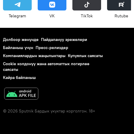
Telegram
VK
ТikТоk
Rutube
Долбоор жөнүндө
Пайдалануу эрежелери
Байланыш үчүн
Пресс-релиздер
Компаниялардын жаңылыктары
Купуялык саясаты
Cookie колдонуу жана автоматтык логирлөө
саясаты
Кайра байланыш
© 2026 Sputnik Бардык укуктар корголгон. 18+