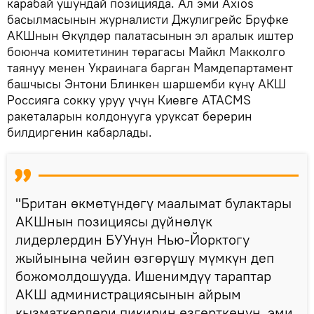
карабай ушундай позицияда. Ал эми Axios
басылмасынын журналисти Джулигрейс Бруфке
АКШнын Өкүлдөр палатасынын эл аралык иштер
боюнча комитетинин төрагасы Майкл Макколго
таянуу менен Украинага барган Мамдепартамент
башчысы Энтони Блинкен шаршемби күнү АКШ
Россияга сокку уруу үчүн Киевге ATACMS
ракеталарын колдонууга уруксат берерин
билдиргенин кабарлады.
"Британ өкмөтүндөгү маалымат булактары
АКШнын позициясы дүйнөлүк
лидерлердин БУУнун Нью-Йорктогу
жыйынына чейин өзгөрүшү мүмкүн деп
божомолдошууда. Ишенимдүү тараптар
АКШ администрациясынын айрым
кызматкерлери пикирин өзгөрткөнүн, эми