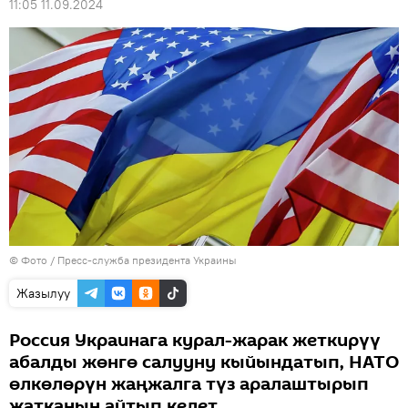
11:05 11.09.2024
© Фото / Пресс-служба президента Украины
Жазылуу
Россия Украинага курал-жарак жеткирүү
абалды жөнгө салууну кыйындатып, НАТО
өлкөлөрүн жаңжалга түз аралаштырып
жатканын айтып келет.