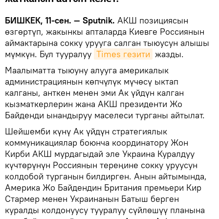
БИШКЕК, 11-сен. — Sputnik.
АКШ позициясын
өзгөртүп, жакынкы апталарда Киевге Россиянын
аймактарына сокку урууга салган тыюусун алышы
мүмкүн. Бул тууралуу
Times гезити
жазды.
Маалыматта тыюуну алууга америкалык
администрациянын көпчүлүк мүчөсү ыктап
калганы, анткен менен эми Ак үйдүн калган
кызматкерлерин жана АКШ президенти Жо
Байденди ынандыруу маселеси турганы айтылат.
Шейшемби күнү Ак үйдүн стратегиялык
коммуникациялар боюнча координатору Жон
Кирби АКШ мурдагыдай эле Украина Куралдуу
күчтөрүнүн Россиянын тереңине сокку уруусун
колдобой турганын билдирген. Анын айтымында,
Америка Жо Байдендин Британия премьери Кир
Стармер менен Украинанын Батыш берген
куралды колдонуусу тууралуу сүйлөшүү планына