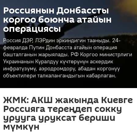
Россиянын Донбассты
коргоо боюнча атайын
операциясы
Россия ДЭР, ЛЭРдин эркиндигин тааныды. 24-
февралда Путин Донбасста атайын операция
башталганын жарыялады. РФ Коргоо министрлиги
Украинанын Куралдуу күчтөрүнүн аскердик
инфратүзүмү, аэродромдору, абадан коргонуу
объектилери талкалангандыгын кабарлаган.
ЖМК: АКШ жакында Киевге
Россияга тереңдеп сокку
урууга уруксат бериши
мүмкүн