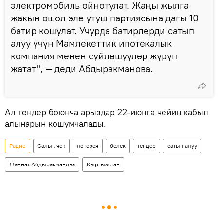
электромобиль ойнотулат. Жаңы жылга
жакын ошол эле утуш партиясына дагы 10
батир кошулат. Учурда батирлерди сатып
алуу үчүн Мамлекеттик ипотекалык
компания менен сүйлөшүүлөр жүрүп
жатат", — деди Абдыракманова.
Ал тендер боюнча арыздар 22-июнга чейин кабыл
алынарын кошумчалады.
Радио
Салык чек
лотерея
белек
тендер
сатып алуу
Жаннат Абдыракманова
Кыргызстан