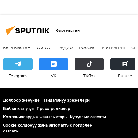
Кыргызстан
КЫРГЫЗСТАН
САЯСАТ
РАДИО
РОССИЯ
МИГРАЦИЯ
СП
Telegram
VK
ТikТоk
Rutube
Долбоор жөнүндө
Пайдалануу эрежелери
Байланыш үчүн
Пресс-релиздер
Компаниялардын жаңылыктары
Купуялык саясаты
Cookie колдонуу жана автоматтык логирлөө
саясаты