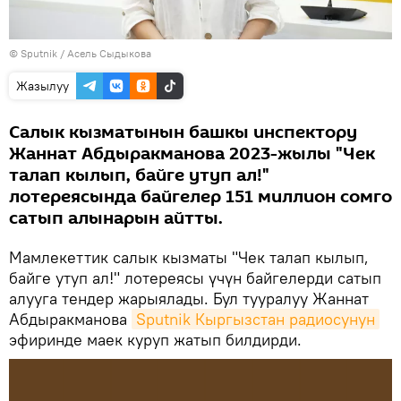
©
Sputnik
/ Асель Сыдыкова
Жазылуу
Салык кызматынын башкы инспектору
Жаннат Абдыракманова 2023-жылы "Чек
талап кылып, байге утуп ал!"
лотереясында байгелер 151 миллион сомго
сатып алынарын айтты.
Мамлекеттик салык кызматы "Чек талап кылып,
байге утуп ал!" лотереясы үчүн байгелерди сатып
алууга тендер жарыялады. Бул тууралуу Жаннат
Абдыракманова
Sputnik Кыргызстан радиосунун
эфиринде маек куруп жатып билдирди.