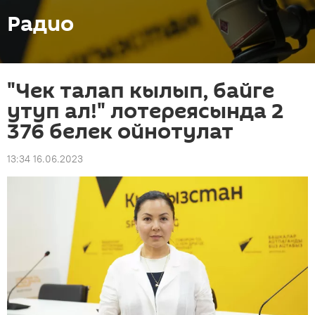
Радио
"Чек талап кылып, байге
утуп ал!" лотереясында 2
376 белек ойнотулат
13:34 16.06.2023