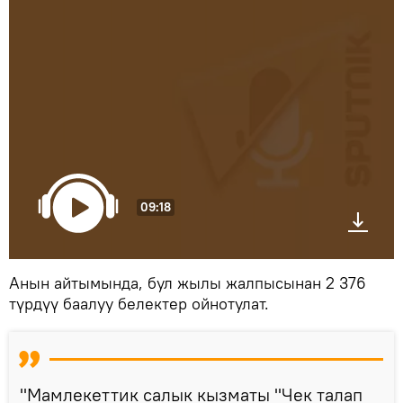
09:18
Анын айтымында, бул жылы жалпысынан 2 376
түрдүү баалуу белектер ойнотулат.
"Мамлекеттик салык кызматы "Чек талап