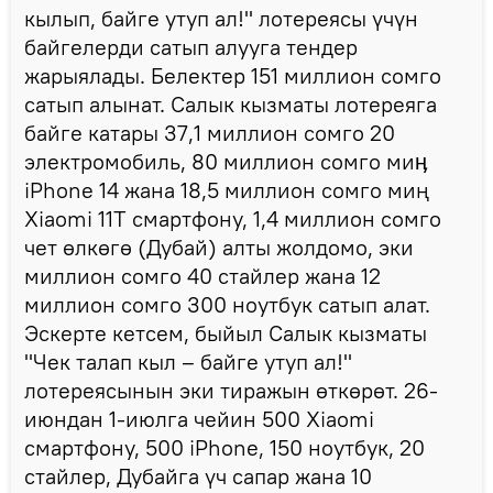
кылып, байге утуп ал!" лотереясы үчүн
байгелерди сатып алууга тендер
жарыялады. Белектер 151 миллион сомго
сатып алынат. Салык кызматы лотереяга
байге катары 37,1 миллион сомго 20
электромобиль, 80 миллион сомго миӊ
iPhone 14 жана 18,5 миллион сомго миң
Xiaomi 11T смартфону, 1,4 миллион сомго
чет өлкөгө (Дубай) алты жолдомо, эки
миллион сомго 40 стайлер жана 12
миллион сомго 300 ноутбук сатып алат.
Эскерте кетсем, быйыл Салык кызматы
"Чек талап кыл – байге утуп ал!"
лотереясынын эки тиражын өткөрөт. 26-
июндан 1-июлга чейин 500 Xiaomi
смартфону, 500 iPhone, 150 ноутбук, 20
стайлер, Дубайга үч сапар жана 10