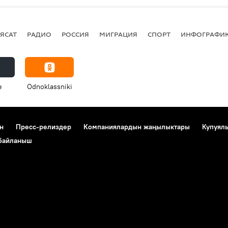
ЯСАТ
РАДИО
РОССИЯ
МИГРАЦИЯ
СПОРТ
ИНФОГРАФИ
e
Odnoklassniki
н
Пресс-релиздер
Компаниялардын жаңылыктары
Купуял
 байланыш