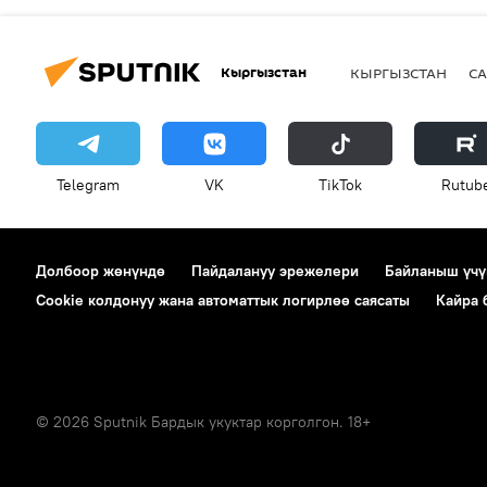
Кыргызстан
КЫРГЫЗСТАН
СА
Telegram
VK
ТikТоk
Rutub
Долбоор жөнүндө
Пайдалануу эрежелери
Байланыш үчү
Cookie колдонуу жана автоматтык логирлөө саясаты
Кайра
© 2026 Sputnik Бардык укуктар корголгон. 18+