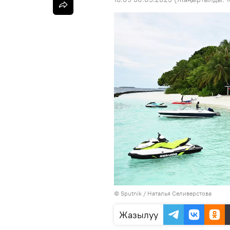
©
Sputnik
/ Наталья Селиверстова
Жазылуу