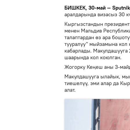
БИШКЕК, 30-май — Sputni
аралдарында визасыз 30 кү
Кыргызстандын президент
менен Мальдив Республик
талаптардан өз ара бошот
тууралуу" мыйзамына кол
кабарлады. Макулдашууга
шаарында кол коюлган.
Жогорку Кеңеш аны 3-майд
Макулдашууга ылайык, мы
тиешелүү, эми алар да Кы
алат.