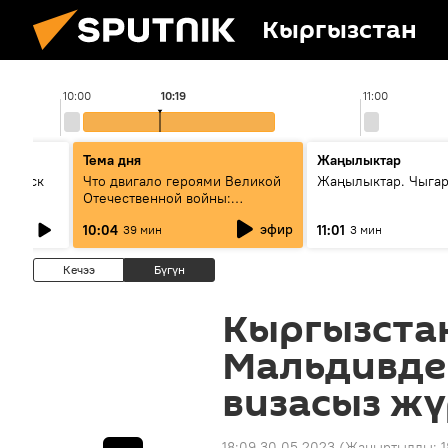
Кыргызстан
10:00
10:19
11:00
Тема дня
Жаңылыктар
Выпуск
Что двигало героями Великой
Жаңылыктар. Чыгар
Отечественной войны:
вспоминая Чолпонбая
эфир
10:04
11:01
39 мин
3 мин
Тулебердиева
Кечээ
Бүгүн
Кыргызста
Мальдивде 
визасыз жү
18:09 30.05.2023
(Жаңыртылды:
1