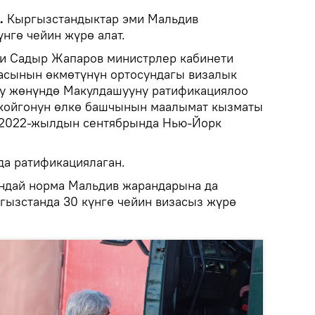
k.
Кыргызстандыктар эми Мальдив
нгө чейин жүрө алат.
и Садыр Жапаров министрлер кабинети
асынын өкмөтүнүн ортосундагы визалык
уу жөнүндө Макулдашууну ратификациялоо
 койгонун өлкө башчынын маалымат кызматы
 2022-жылдын сентябрында Нью-Йорк
а ратификациялаган.
ндай норма Мальдив жарандарына да
ргызстанда 30 күнгө чейин визасыз жүрө