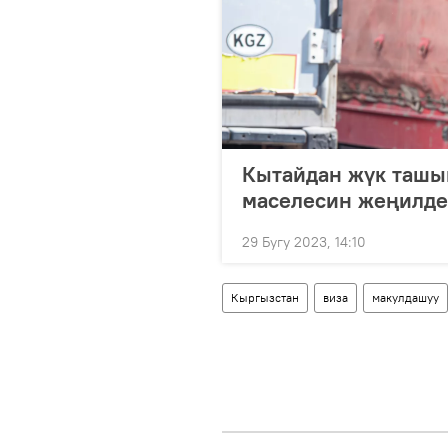
Кытайдан жүк ташыг
маселесин жеңилде
29 Бугу 2023, 14:10
Кыргызстан
виза
макулдашуу