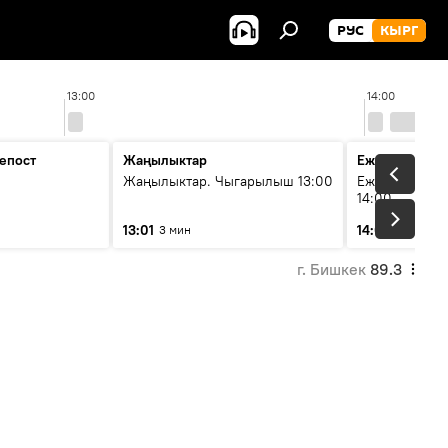
РУС
КЫРГ
13:00
14:00
епост
Жаңылыктар
Ежедневные 
Жаңылыктар. Чыгарылыш 13:00
Ежедневные н
14:00
13:01
14:01
3 мин
3 мин
г. Бишкек
89.3