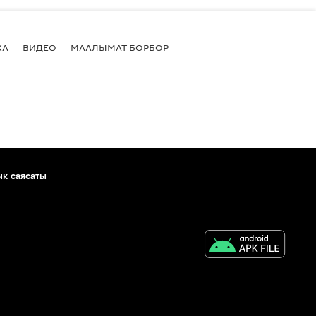
КА
ВИДЕО
МААЛЫМАТ БОРБОР
ык саясаты