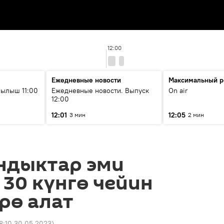
12:00
Ежедневные новости
Максимальный р
ылыш 11:00
Ежедневные новости. Выпуск
On air
12:00
12:01
12:05
3 мин
2 мин
ндыктар эми
30 күнгө чейин
рө алат
8:10 30.05.2023
)