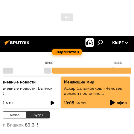
КЫРГ
Кыргызстан
18:00
18:45
едневные новости
Меняющие мир
едневные новости. Выпуск
Аскар Салымбеков: «Человек
:00
должен постоянно
совершенствоваться»
эфир
:00
18:05
5 мин
54 мин
Кечээ
Бүгүн
г. Бишкек
89.3