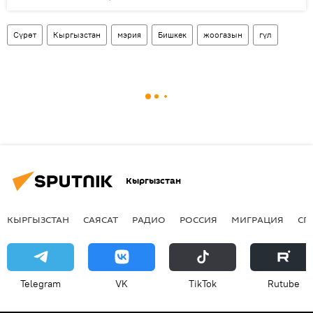
Сүрөт
Кыргызстан
мэрия
Бишкек
жоогазын
гүл
Кыргызстан
КЫРГЫЗСТАН
САЯСАТ
РАДИО
РОССИЯ
МИГРАЦИЯ
СП
Telegram
VK
ТikТоk
Rutube