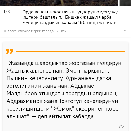
1
/3
Ордо калаада жоогазын гүлдөрүн отургузуу
иштери башталып, "Бишкек жашыл чарба"
муниципалдык ишканасы 160 миң гүл тикти
©
пресс-служба мэрии города Бишкек
"Жазында шаардыктар жоогазын гүлдөрүн
Жаштык аллеясынан, Эмен паркынан,
Пушкин көчөсүндөгү Курманжан датка
эстелигинин жанынан, Абдылас
Малдыбаев атындагы театрдын алдынан,
Абдрахманов жана Токтогул көчөлөрүнүн
кесилишиндеги "Жомок" скверинен көрө
алышат", — деп айтылат кабарда.