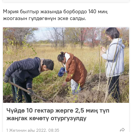
Мэрия былтыр жазында борбордо 140 миң
жоогазын гүлдөгөнүн эске салды.
Чүйдө 10 гектар жерге 2,5 миң түп
жаңгак көчөтү отургузулду
1 Жетинин айы 2022, 08:35