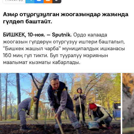
Азыр отургузулган жоогазындар жазында
гүлдөп баштайт.
БИШКЕК, 10-ноя. — Sputnik.
Ордо калаада
жоогазын гүлдөрүн отургузуу иштери башталып,
"Бишкек жашыл чарба" муниципалдык ишканасы
160 миң гүл тикти. Бул тууралуу мэриянын
маалымат кызматы кабарлады.