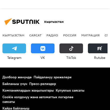
Кыргызстан
КЫРГЫЗСТАН
САЯСАТ
РАДИО
РОССИЯ
МИГРАЦИЯ
СП
Telegram
VK
ТikТоk
Rutube
Долбоор жөнүндө
Пайдалануу эрежелери
Байланыш үчүн
Пресс-релиздер
Компаниялардын жаңылыктары
Купуялык саясаты
Cookie колдонуу жана автоматтык логирлөө
саясаты
Кайра байланыш