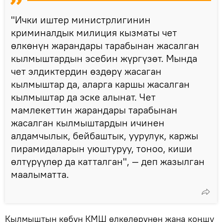
"Ички иштер министрлигинин
криминалдык милиция кызматы чет
өлкөнүн жарандары тарабынан жасалган
кылмыштардын эсебин жүргүзөт. Мында
чет элдиктердин өздөрү жасаган
кылмыштар да, аларга каршы жасалган
кылмыштар да эске алынат. Чет
мамлекеттин жарандары тарабынан
жасалган кылмыштардын ичинен
алдамчылык, бейбаштык, уурулук, каржы
пирамидаларын уюштуруу, тоноо, киши
өлтүрүүлөр да катталган", — деп жазылган
маалыматта.
Кылмыштын көбүн КМШ өлкөлөрүнөн жана коңшу