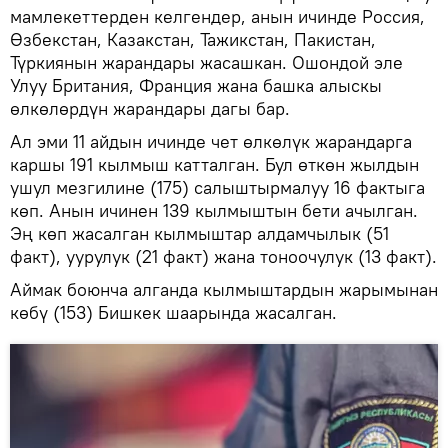
мамлекеттерден келгендер, анын ичинде Россия,
Өзбекстан, Казакстан, Тажикстан, Пакистан,
Түркиянын жарандары жасашкан. Ошондой эле
Улуу Британия, Франция жана башка алыскы
өлкөлөрдүн жарандары дагы бар.
Ал эми 11 айдын ичинде чет өлкөлүк жарандарга
каршы 191 кылмыш катталган. Бул өткөн жылдын
ушул мезгилине (175) салыштырмалуу 16 фактыга
көп. Анын ичинен 139 кылмыштын бети ачылган.
Эң көп жасалган кылмыштар алдамчылык (51
факт), уурулук (21 факт) жана тоноочулук (13 факт).
Аймак боюнча алганда кылмыштардын жарымынан
көбү (153) Бишкек шаарында жасалган.