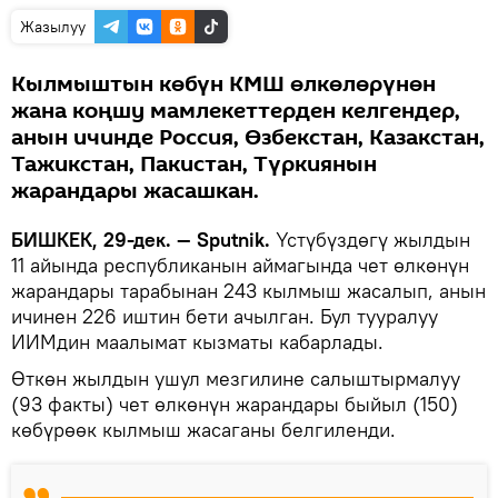
Жазылуу
Кылмыштын көбүн КМШ өлкөлөрүнөн
жана коңшу мамлекеттерден келгендер,
анын ичинде Россия, Өзбекстан, Казакстан,
Тажикстан, Пакистан, Түркиянын
жарандары жасашкан.
БИШКЕК, 29-дек. — Sputnik.
Үстүбүздөгү жылдын
11 айында республиканын аймагында чет өлкөнүн
жарандары тарабынан 243 кылмыш жасалып, анын
ичинен 226 иштин бети ачылган. Бул тууралуу
ИИМдин маалымат кызматы кабарлады.
Өткөн жылдын ушул мезгилине салыштырмалуу
(93 факты) чет өлкөнүн жарандары быйыл (150)
көбүрөөк кылмыш жасаганы белгиленди.