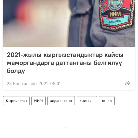
2021-жылы кыргызстандыктар кайсы
маморгандарга даттанганы белгилүү
болду
28 Бештин айы 2021, 09:31
Кыргызстан
ИИМ
алдамчылык
кылмыш
тоноо