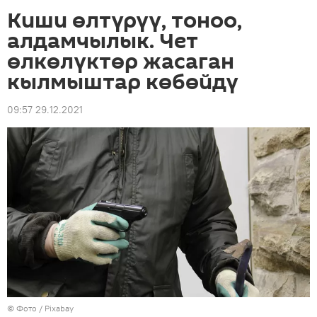
Киши өлтүрүү, тоноо,
алдамчылык. Чет
өлкөлүктөр жасаган
кылмыштар көбөйдү
09:57 29.12.2021
© Фото / Pixabay