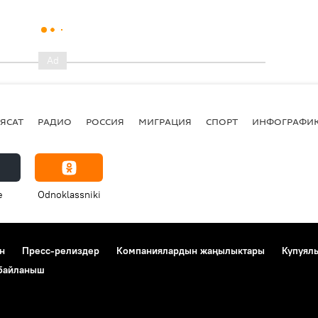
ЯСАТ
РАДИО
РОССИЯ
МИГРАЦИЯ
СПОРТ
ИНФОГРАФИ
e
Odnoklassniki
н
Пресс-релиздер
Компаниялардын жаңылыктары
Купуял
 байланыш