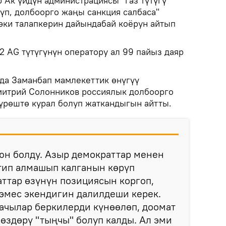
 Ак үйдүн администрациясы "газ түтүгү
үп, долбоорго жаңы санкция салбаса"
ки талапкерин дайындабай коёрун айтып
2 AG түтүгүнүн оператору ал 99 пайыз даяр
нда Заманбап мамлекеттик өнүгүү
митрий Солонников россиялык долбоорго
күрөштө курал болуп жаткандыгын айтты.
оюн болду. Азыр демократтар менен
тип алмашып калганын көрүп
ттар өзүнүн позициясын коргоп,
эмес экендигин далилдеши керек.
ачылар беркилерди күнөөлөп, доомат
өздөрү "тыңчы" болуп калды. Ал эми