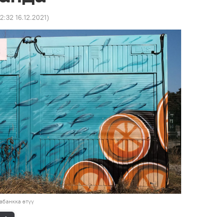
2:32 16.12.2021
)
абанкка өтүү