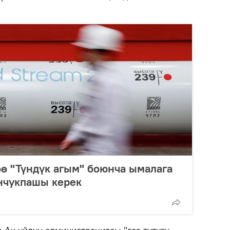
ө "Түндүк агым" боюнча ымалага
нчукпашы керек