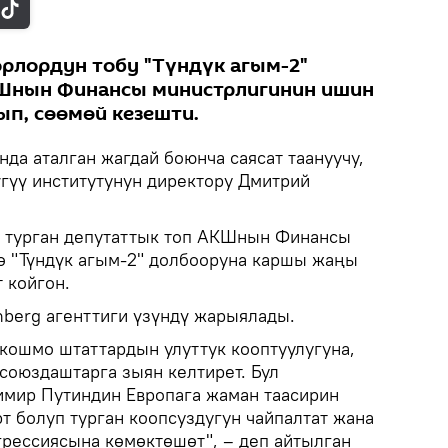
рлордун тобу "Түндүк агым-2"
Шнын Финансы министрлигинин ишин
п, сөөмөй кезешти.
да аталган жагдай боюнча саясат таануучу,
гүү институтунун директору Дмитрий
н турган депутаттык топ АКШнын Финансы
ө "Түндүк агым-2" долбооруна каршы жаңы
 койгон.
berg агенттиги үзүндү жарыялады.
ү кошмо штаттардын улуттук кооптуулугуна,
союздаштарга зыян келтирет. Бул
мир Путиндин Европага жаман таасирин
т болуп турган коопсуздугун чайпалтат жана
рессиясына көмөктөшөт", – деп айтылган