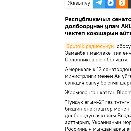
Жазылуу
Республикачыл сенато
долбоорунан улам АК
чектеп коюшарын айты
Sputnik радиосунун
обосун
Заманбап мамлекеттик өнү
Солонников оюн бөлүштү.
Америкалык 12 сенатордо
министрлиги менен Ак үйг
санкция салуу боюнча шарт
Жарыяланган каттан Bloom
"Түндүк агым-2" газ түтүг
биздин өнөктөштөр менен 
долбоордун аякташы Влади
арттырып, Украинанын мор
Россиянын мындан аркы аг