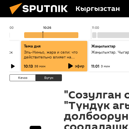
Кыргызстан
10:00
10:26
11:00
Тема дня
Жаңылыктар
Выпуск
Эль-Ниньо, жара и сели: что
Жаңылыктар. Чыгар
действительно влияет на
погоду в Кыргызстане
эфир
10:13
11:01
38 мин
3 мин
Кечээ
Бүгүн
"Созулган 
"Түндүк аг
долбоорун
соодалашк