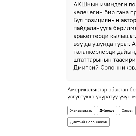
АКШнын ичиндеги поз
келечегин бир гана п
Бул позициянын автор
пайдаланууга берилм
аракеттерди кылышат.
өзү да ушунда турат
талапкерлерди дайынд
штаттарынын таасири 
Дмитрий Солонников
Америкалыктар эбактан бе
үзгүлтүккө учуратуу үчүн 
Жаңылыктар
Дүйнөдө
Саясат
Дмитрий Солонников