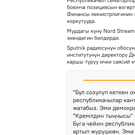
Республикачыл сенаторлор
боюнча позициясын өзгөрт
Финансы министрлигинин э
коркутууда.
Мурдагы күнү Nord Stream
экендигин билдирди.
Sputnik радиосунун обосу
институтунун директору Д
каршы туруу ички саясий 
"Бул созулуп кеткен 
республикачылар кан
жатабыз. Эми демокра
"Кремлдин тыңчысы" 
Буга чейин республик
артып жүрүшкөн. Эми 