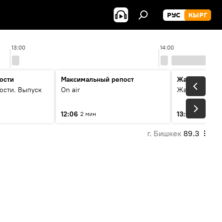
РУС
КЫРГ
13:00
14:00
ости
Максимальный репост
Жаңылыктар
ости. Выпуск
On air
Жаңылыктар.
12:06
13:01
2 мин
3 мин
г. Бишкек
89.3