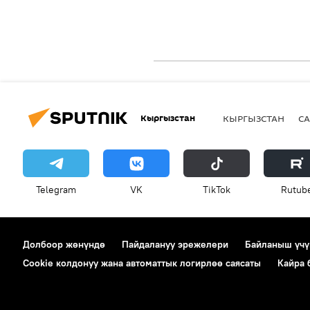
Кыргызстан
КЫРГЫЗСТАН
СА
Telegram
VK
ТikТоk
Rutub
Долбоор жөнүндө
Пайдалануу эрежелери
Байланыш үчү
Cookie колдонуу жана автоматтык логирлөө саясаты
Кайра