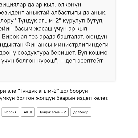
ициялар да ар кыл, өлкөнүн
резидент аныктай албастыгы да анык.
лору "Түндүк агым-2" курулуп бүтүп,
ейин басым жасаш үчүн ар кыл
 Бирок ал тез арада башталат, оюндун
. Андыктан Финансы министрлигиндеги
оону создуктура беришет. Бул кошмо
үчүн болгон күрөш", – деп эсептейт
.
ри эле "Түндүк агым-2" долбоорун
мүмкүн болгон жолдун баарын издеп келет.
Россия
АКШ
Түндүк агым - 2
долбоор