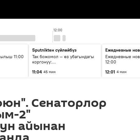
12:00
Sputnikteн сүйлөйбүз
Ежедневные нов
ылыш 11:00
Так божомол — өз убагындагы
Ежедневные нов
коргонуу:
12:00
гидрометеорологиялык кызмат
11:04
12:01
45 мин
4 мин
кантип өркүндөтүлүүдө
оюн". Сенаторлор
ым-2"
ун айынан
анда