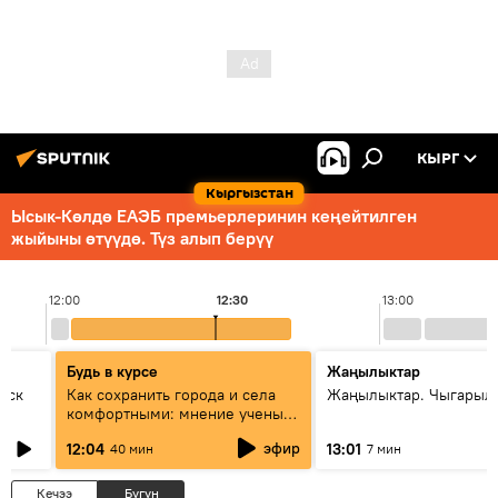
КЫРГ
Кыргызстан
Ысык-Көлдө ЕАЭБ премьерлеринин кеңейтилген
жыйыны өтүүдө. Түз алып берүү
12:00
12:30
13:00
Будь в курсе
Жаңылыктар
уск
Как сохранить города и села
Жаңылыктар. Чыгарыл
комфортными: мнение ученых
Евразии
эфир
12:04
13:01
40 мин
7 мин
Кечээ
Бүгүн