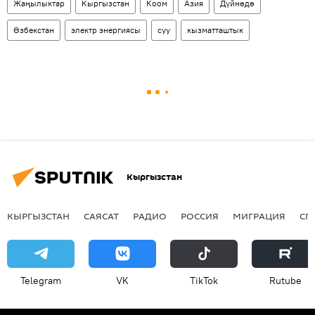
Жаңылыктар
Кыргызстан
Коом
Азия
Дүйнөдө
Өзбекстан
электр энергиясы
суу
кызматташтык
Кыргызстан
КЫРГЫЗСТАН
САЯСАТ
РАДИО
РОССИЯ
МИГРАЦИЯ
СП
Telegram
VK
ТikТоk
Rutube