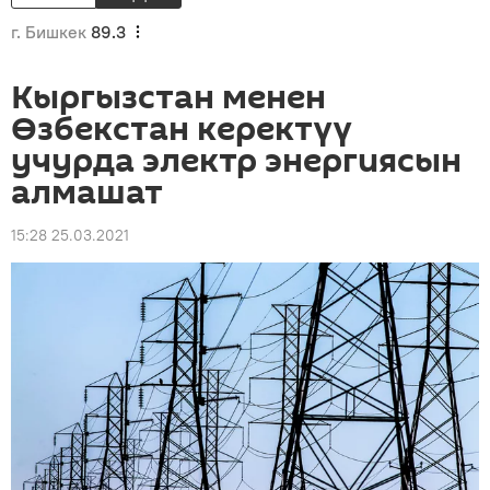
г. Бишкек
89.3
Кыргызстан менен
Өзбекстан керектүү
учурда электр энергиясын
алмашат
15:28 25.03.2021