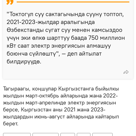
"Токтогул суу сактагычында сууну топтоп,
2021-2023-жылдар аралыгында
Өзбекстанды сугат суу менен камсыздоо
үчүн эки өлкө шарттуу баада 750 миллион
кВт саат электр энергиясын алмашуу
боюнча сүйлөштү", — деп айтылат
билдирүүдө.
Тагыраагы, коңшулар Кыргызстанга быйылкы
жылдын март-октябрь айларында жана 2022-
жылдын март-апрелинде электр энергиясын
берсе, Кыргызстан аны 2021 жана 2023-
жылдардын июнь-август айларында кайтарып
берет.