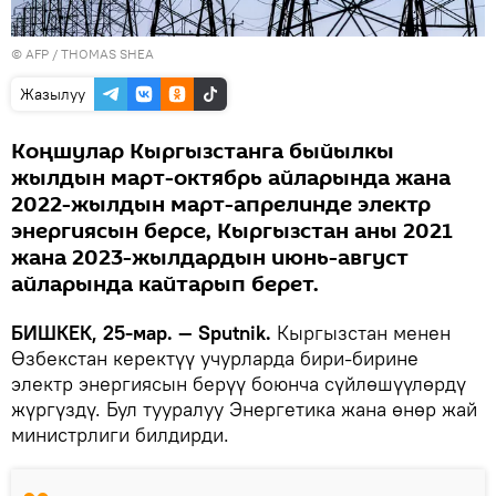
©
AFP
/ THOMAS SHEA
Жазылуу
Коңшулар Кыргызстанга быйылкы
жылдын март-октябрь айларында жана
2022-жылдын март-апрелинде электр
энергиясын берсе, Кыргызстан аны 2021
жана 2023-жылдардын июнь-август
айларында кайтарып берет.
БИШКЕК, 25-мар. — Sputnik.
Кыргызстан менен
Өзбекстан керектүү учурларда бири-бирине
электр энергиясын берүү боюнча сүйлөшүүлөрдү
жүргүздү. Бул тууралуу Энергетика жана өнөр жай
министрлиги билдирди.