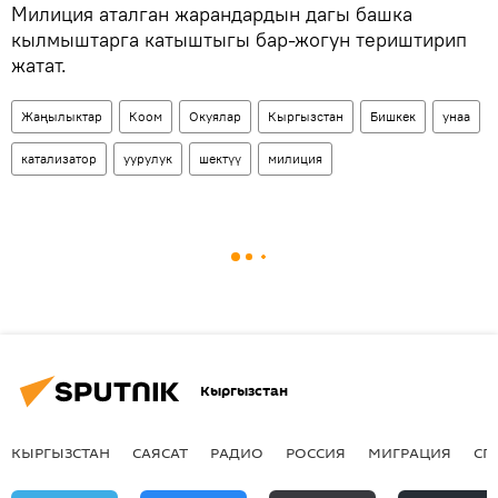
Милиция аталган жарандардын дагы башка
кылмыштарга катыштыгы бар-жогун териштирип
жатат.
Жаңылыктар
Коом
Окуялар
Кыргызстан
Бишкек
унаа
катализатор
уурулук
шектүү
милиция
Кыргызстан
КЫРГЫЗСТАН
САЯСАТ
РАДИО
РОССИЯ
МИГРАЦИЯ
СП