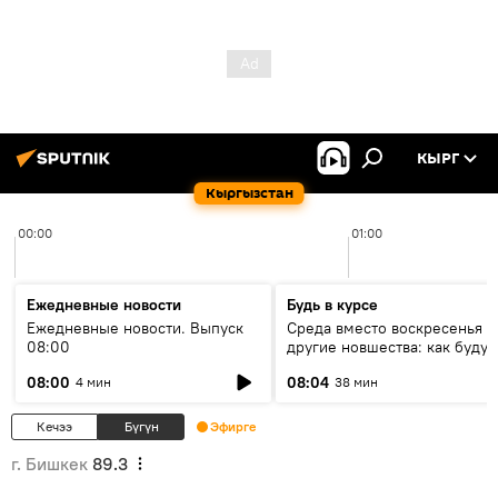
КЫРГ
Кыргызстан
00:00
01:00
Ежедневные новости
Будь в курсе
Ежедневные новости. Выпуск
Среда вместо воскресенья и
08:00
другие новшества: как будут
проходить выборы в КР?
08:00
08:04
4 мин
38 мин
Кечээ
Бүгүн
Эфирге
г. Бишкек
89.3