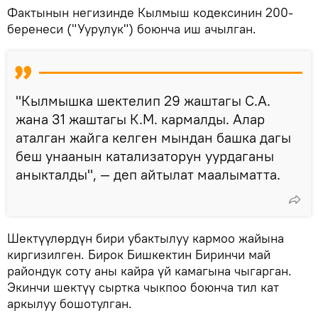
Фактынын негизинде Кылмыш кодексинин 200-
беренеси ("Уурулук") боюнча иш ачылган.
"Кылмышка шектелип 29 жаштагы С.А.
жана 31 жаштагы К.М. кармалды. Алар
аталган жайга келген мындан башка дагы
беш унаанын катализаторун уурдаганы
аныкталды", — деп айтылат маалыматта.
Шектүүлөрдүн бири убактылуу кармоо жайына
киргизилген. Бирок Бишкектин Биринчи май
райондук соту аны кайра үй камагына чыгарган.
Экинчи шектүү сыртка чыкпоо боюнча тил кат
аркылуу бошотулган.