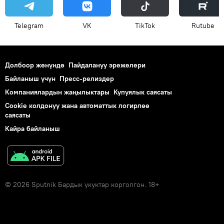
Telegram
VK
ТikТоk
Rutube
Долбоор жөнүндө
Пайдалануу эрежелери
Байланыш үчүн
Пресс-релиздер
Компаниялардын жаңылыктары
Купуялык саясаты
Cookie колдонуу жана автоматтык логирлөө
саясаты
Кайра байланыш
© 2026 Sputnik Бардык укуктар корголгон. 18+