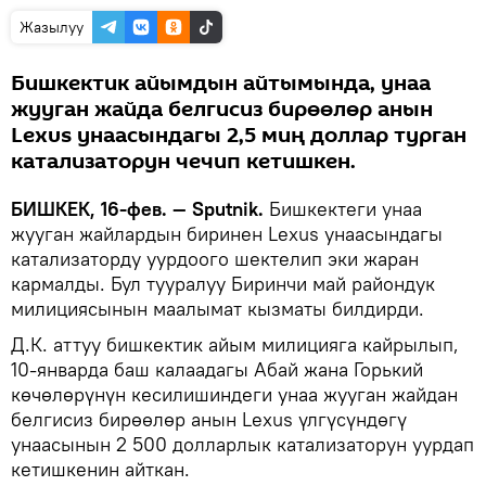
Жазылуу
Бишкектик айымдын айтымында, унаа
жууган жайда белгисиз бирөөлөр анын
Lexus унаасындагы 2,5 миң доллар турган
катализаторун чечип кетишкен.
БИШКЕК, 16-фев. — Sputnik.
Бишкектеги унаа
жууган жайлардын биринен Lexus унаасындагы
катализаторду уурдоого шектелип эки жаран
кармалды. Бул тууралуу Биринчи май райондук
милициясынын маалымат кызматы билдирди.
Д.К. аттуу бишкектик айым милицияга кайрылып,
10-январда баш калаадагы Абай жана Горький
көчөлөрүнүн кесилишиндеги унаа жууган жайдан
белгисиз бирөөлөр анын Lexus үлгүсүндөгү
унаасынын 2 500 долларлык катализаторун уурдап
кетишкенин айткан.