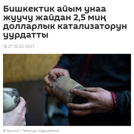
Бишкектик айым унаа
жуучу жайдан 2,5 миң
долларлык катализаторун
уурдатты
18:27 16.02.2021
©
Sputnik / Табылды Кадырбеков