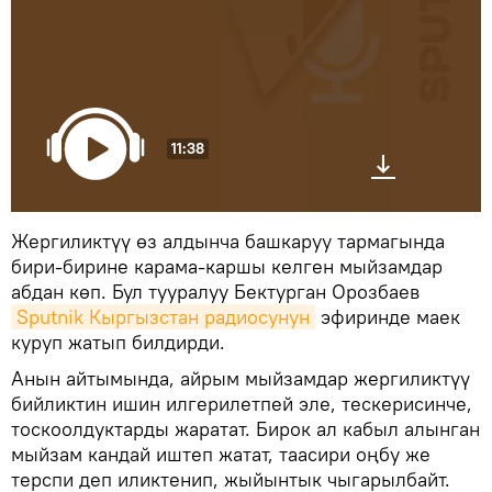
11:38
Жергиликтүү өз алдынча башкаруу тармагында
бири-бирине карама-каршы келген мыйзамдар
абдан көп. Бул тууралуу Бектурган Орозбаев
Sputnik Кыргызстан радиосунун
эфиринде маек
куруп жатып билдирди.
Анын айтымында, айрым мыйзамдар жергиликтүү
бийликтин ишин илгерилетпей эле, тескерисинче,
тоскоолдуктарды жаратат. Бирок ал кабыл алынган
мыйзам кандай иштеп жатат, таасири оңбу же
терспи деп иликтенип, жыйынтык чыгарылбайт.