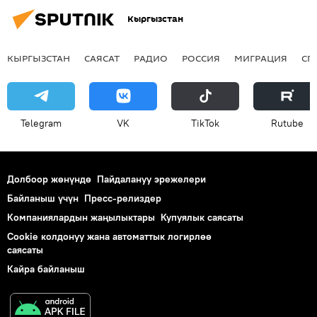
Кыргызстан
КЫРГЫЗСТАН
САЯСАТ
РАДИО
РОССИЯ
МИГРАЦИЯ
СП
Telegram
VK
ТikТоk
Rutube
Долбоор жөнүндө
Пайдалануу эрежелери
Байланыш үчүн
Пресс-релиздер
Компаниялардын жаңылыктары
Купуялык саясаты
Cookie колдонуу жана автоматтык логирлөө
саясаты
Кайра байланыш