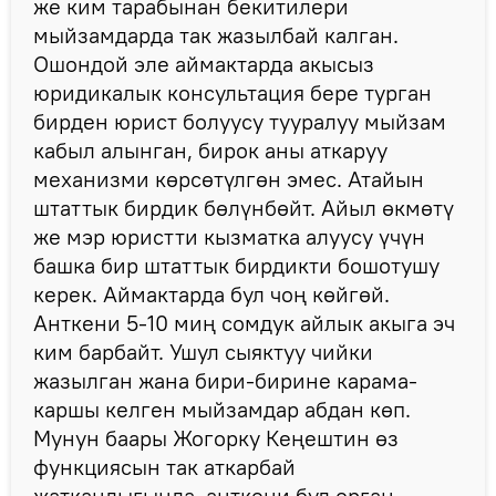
же ким тарабынан бекитилери
мыйзамдарда так жазылбай калган.
Ошондой эле аймактарда акысыз
юридикалык консультация бере турган
бирден юрист болуусу тууралуу мыйзам
кабыл алынган, бирок аны аткаруу
механизми көрсөтүлгөн эмес. Атайын
штаттык бирдик бөлүнбөйт. Айыл өкмөтү
же мэр юристти кызматка алуусу үчүн
башка бир штаттык бирдикти бошотушу
керек. Аймактарда бул чоң көйгөй.
Анткени 5-10 миң сомдук айлык акыга эч
ким барбайт. Ушул сыяктуу чийки
жазылган жана бири-бирине карама-
каршы келген мыйзамдар абдан көп.
Мунун баары Жогорку Кеңештин өз
функциясын так аткарбай
жаткандыгында, анткени бул орган