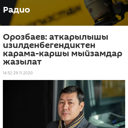
Радио
Орозбаев: аткарылышы
изилденбегендиктен
карама-каршы мыйзамдар
жазылат
14:52 29.11.2020