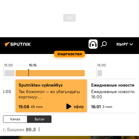
КЫРГ
Кыргызстан
15:00
15:15
16:00
Sputnikteн сүйлөйбүз
Ежедневные новости
15:00
Так божомол — өз убагындагы
Ежедневные новости. 
коргонуу:
16:00
гидрометеорологиялык кызмат
эфир
15:08
16:01
45 мин
3 мин
кантип өркүндөтүлүүдө
Кечээ
Бүгүн
г. Бишкек
89.3