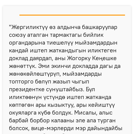
"Жергиликтүү өз алдынча башкаруулар
союзу аталган тармактагы бийлик
органдарына тиешелүү мыйзамдардын
кандай иштеп жаткандыгын иликтеген
доклад даярдап, аны Жогорку Кеңешке
жөнөттүк. Эми экинчи докладда дагы да
жөнөкөйлөштүрүп, мыйзамдарды
топторго бөлүп жазып чыгып
президентке сунуштайбыз. Бул
иликтөөнүн үстүндө иштеп жатканда
көптөгөн ары кызыктуу, ары кейиштүү
окуяларга күбө болдук. Мисалы, алыс
барбай борбор калааны эле ала турган
болсок, вице-мэрлерди мэр дайындайбы