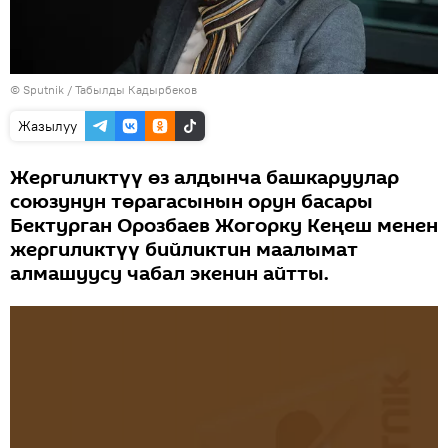
©
Sputnik / Табылды Кадырбеков
Жазылуу
Жергиликтүү өз алдынча башкаруулар
союзунун төрагасынын орун басары
Бектурган Орозбаев Жогорку Кеңеш менен
жергиликтүү бийликтин маалымат
алмашуусу чабал экенин айтты.