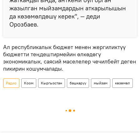
жазылган мыйзамдардын аткарылышын
да көзөмөлдөшү керек", — деди
Орозбаев.
Ал республикалык бюджет менен жергиликтүү
бюджетти теңдештирмейин өлкөдөгү
экономикалык, саясий маселелер чечилбейт деген
пикирин кошумчалады.
Радио
Коом
Кыргызстан
башкаруу
мыйзам
көзөмөл