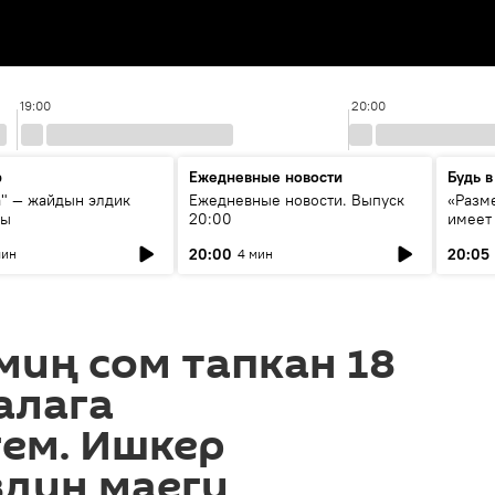
19:00
20:00
р
Ежедневные новости
Будь в
а" — жайдын элдик
Ежедневные новости. Выпуск
«Разме
сы
20:00
имеет
экспер
20:00
20:05
мин
4 мин
Росси
образ
миң сом тапкан 18
алага
гем. Ишкер
дин маеги