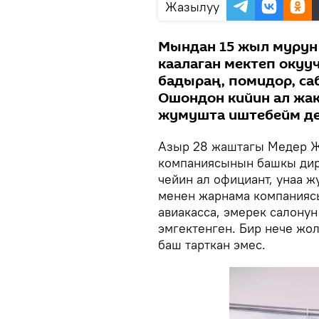
Жазылуу
Мындан 15 жыл мурун 
каалаган мектеп окуу
бадыраң, помидор, саб
Ошондон кийин ал жак
жумушта иштебейм дег
Азыр 28 жаштагы Медер Ж
компаниясынын башкы дире
чейин ал официант, унаа ж
менен жарнама компаниясы
авиакасса, эмерек салонун
эмгектенген. Бир нече жо
баш тарткан эмес.