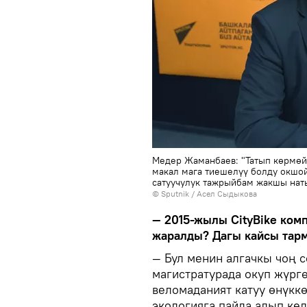
Медер Жаманбаев: "Татып көрмөй
макал мага тиешелүү болду окшой
сатуучулук тажрыйбам жакшы нат
©
Sputnik
/ Асел Сыдыкова
— 2015-жылы CityBike комп
жаралды? Дагы кайсы тарм
— Бул менин алгачкы чоң 
магистратурада окуп жүрг
веломаданият катуу өнүкк
экологияга пайда алып ке