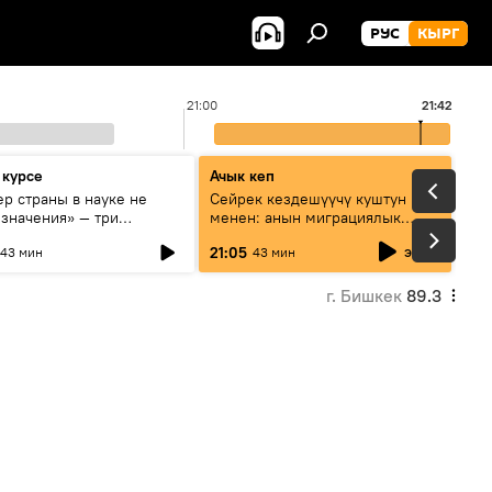
РУС
КЫРГ
21:00
21:42
 курсе
Ачык кеп
р страны в науке не
Сейрек кездешүүчү куштун изи
 значения» — три
менен: анын миграциялык
та о сотрудничестве
жолу эмнеден кабар берет?
эфир
21:05
43 мин
43 мин
и и Кыргызстана в
овании и исследованиях
г. Бишкек
89.3