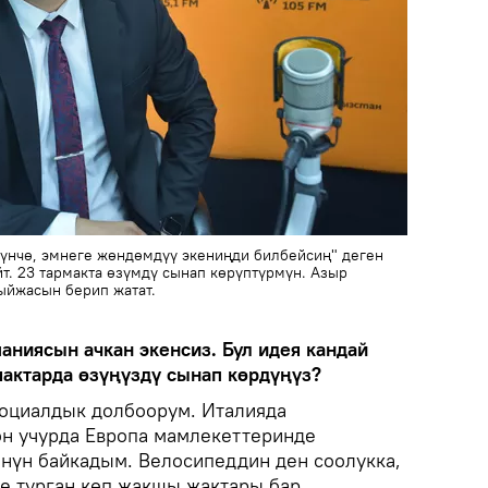
үнчө, эмнеге жөндөмдүү экениңди билбейсиң" деген
т. 23 тармакта өзүмдү сынап көрүптүрмүн. Азыр
ыйжасын берип жатат.
аниясын ачкан экенсиз. Бул идея кандай
актарда өзүңүздү сынап көрдүңүз?
социалдык долбоорум. Италияда
өн учурда Европа мамлекеттеринде
өнүн байкадым. Велосипеддин ден соолукка,
ле турган көп жакшы жактары бар.