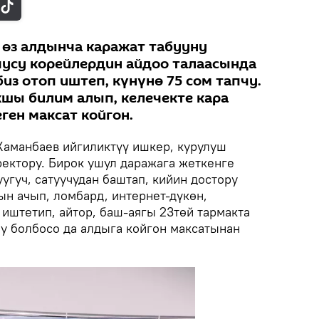
өз алдынча каражат табууну
чусу корейлердин айдоо талаасында
из отоп иштеп, күнүнө 75 сом тапчу.
шы билим алып, келечекте кара
ен максат койгон.
аманбаев ийгиликтүү ишкер, курулуш
ктору. Бирок ушул даражага жеткенге
уугуч, сатуучудан баштап, кийин достору
н ачып, ломбард, интернет-дүкөн,
 иштетип, айтор, баш-аягы 23төй тармакта
лу болбосо да алдыга койгон максатынан