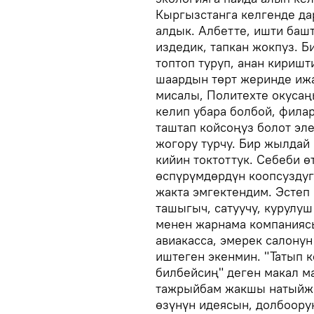
Кыргызстанга келгенде да
алдык. Албетте, ишти башт
издедик, тапкан жокпуз. 
топтоп туруп, анан киришт
шаардын төрт жеринде иж
мисалы, Политехте окусаңы
келип убара болбой, фил
таштап койсоңуз болот эле
жогору турчу. Бир жылдай
кийин токтоттук. Себеби ө
өспүрүмдөрдүн коопсуздуг
жакта эмгектендим. Эстеп 
ташыгыч, сатуучу, курулу
менен жарнама компаниясы
авиакасса, эмерек салонун
иштеген экенмин. "Татып 
билбейсиң" деген макал м
тажрыйбам жакшы натыйжа
өзүнүн идеясын, долбоору