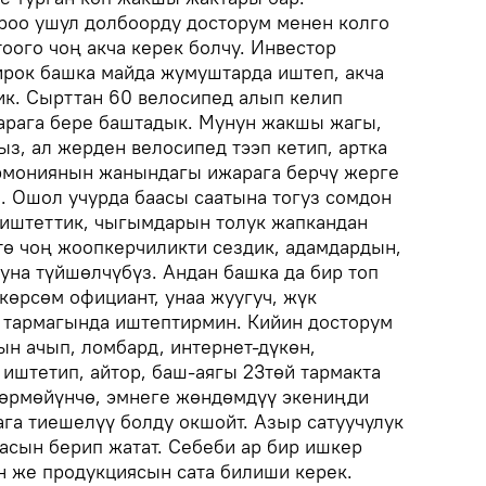
роо ушул долбоорду досторум менен колго
оого чоң акча керек болчу. Инвестор
Бирок башка майда жумуштарда иштеп, акча
ик. Сырттан 60 велосипед алып келип
арага бере баштадык. Мунун жакшы жагы,
з, ал жерден велосипед тээп кетип, артка
армониянын жанындагы ижарага берчү жерге
. Ошол учурда баасы саатына тогуз сомдон
 иштеттик, чыгымдарын толук жапкандан
тө чоң жоопкерчиликти сездик, адамдардын,
уна түйшөлчүбүз. Андан башка да бир топ
көрсөм официант, унаа жуугуч, жүк
ш тармагында иштептирмин. Кийин досторум
н ачып, ломбард, интернет-дүкөн,
 иштетип, айтор, баш-аягы 23төй тармакта
көрмөйүнчө, эмнеге жөндөмдүү экениңди
ага тиешелүү болду окшойт. Азыр сатуучулук
сын берип жатат. Себеби ар бир ишкер
н же продукциясын сата билиши керек.