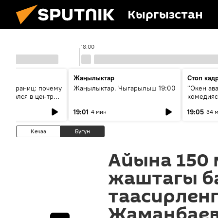
Кыргызстан
18:00
Жаңылыктар
Стоп кад
без границ: почему
Жаңылыктар. Чыгарылыш 19:00
"Окен ав
оказался в центре
комедия
знеса
19:01
19:05
4 мин
34 
Кечээ
Бүгүн
Айына 150 
жаштагы б
таасирлен
Жаманбаев