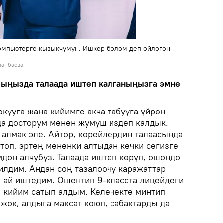
омпьютерге кызыкчумун. Ишкер болом деп ойлогон
манбаева
шыңызда талаада иштеп калганыңызга эмне
кууга жана кийимге акча табууга үйрөн
да досторум менен жумуш издеп калдык.
алмак эле. Айтор, корейлердин талаасында
топ, эртең мененки алтыдан кечки сегизге
мдон алчубуз. Талаада иштеп көрүп, ошондо
илдим. Андан соң тазалоочу каражаттар
 ай иштедим. Ошентип 9-класста лицейдеги
, кийим сатып алдым. Келечекте минтип
жок, алдыга максат коюп, сабактарды да