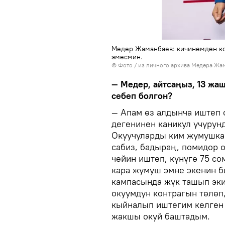
Медер Жаманбаев: кичинемден к
эмесмин.
© Фото / из личного архива Медера Жа
— Медер, айтсаңыз, 13 жа
себеп болгон?
— Апам өз алдынча иштеп о
дегенинен каникул учурун
Окуучуларды ким жумушка 
сабиз, бадыраң, помидор о
чейин иштеп, күнүгө 75 со
кара жумуш эмне экенин б
кампасында жүк ташып эки
окуумдун контрагын төлөп
кыйналып иштегим келген 
жакшы окуй баштадым.