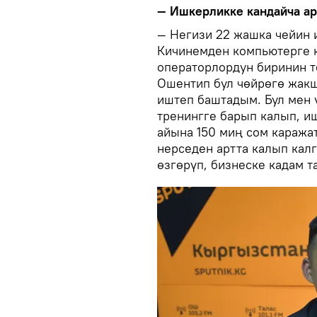
— Ишкерликке кандайча а
— Негизи 22 жашка чейин 
Кичинемден компьютерге 
операторлордун биринин т
Ошентип бул чөйрөгө жак
иштеп баштадым. Бул мен ү
тренингге барып калып, и
айына 150 миң сом каража
нерседен артта калып кал
өзгөрүп, бизнеске кадам 