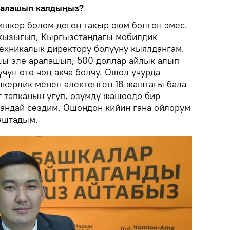
ралашып калдыңыз?
ишкер болом деген такыр оюм болгон эмес.
кызыгып, Кыргызстандагы мобилдик
ехникалык директору болууну кыялдангам.
шы эле аралашып, 500 доллар айлык алып
чүн өтө чоң акча болчу. Ошол учурда
шкерлик менен алектенген 18 жаштагы бала
т тапканын угуп, өзүмдү жашоодо бир
гандай сездим. Ошондон кийин гана ойлорум
таштадым.