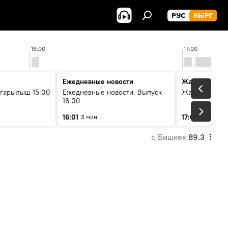
РУС
КЫРГ
16:00
17:00
Ежедневные новости
Жаңылыктар
гарылыш 15:00
Ежедневные новости. Выпуск
Жаңылыктар.
16:00
16:01
17:01
3 мин
3 мин
г. Бишкек
89.3