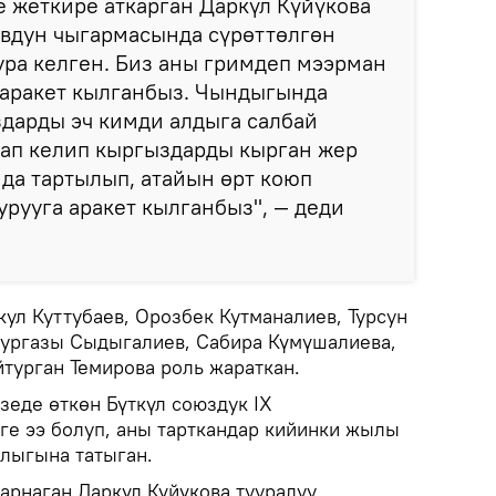
 жеткире аткарган Даркүл Күйүкова
овдун чыгармасында сүрөттөлгөн
ура келген. Биз аны гримдеп мээрман
 аракет кылганбыз. Чындыгында
дарды эч кимди алдыга салбай
аап келип кыргыздарды кырган жер
да тартылып, атайын өрт коюп
рууга аракет кылганбыз", — деди
ул Куттубаев, Орозбек Кутманалиев, Турсун
Нургазы Сыдыгалиев, Сабира Күмүшалиева,
турган Темирова роль жараткан.
зеде өткөн Бүткүл союздук IX
ге ээ болуп, аны тарткандар кийинки жылы
лыгына татыган.
арнаган Даркүл Күйүкова тууралуу