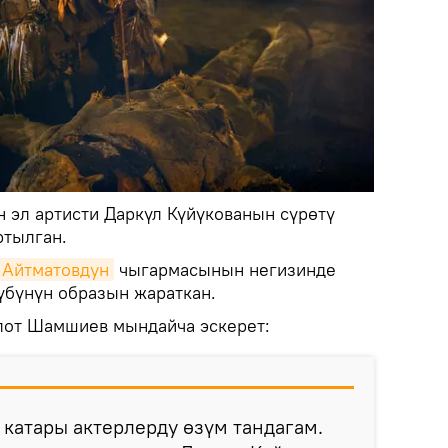
н эл артисти Даркүл Күйүкованын сүрөтү
ртылган.
 Айтматовдун
чыгармасынын негизинде
үбүнүн образын жараткан.
лот Шамшиев мындайча эскерет:
 катары актерлерду өзүм тандагам.