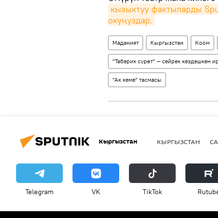
кызыктуу фактыларды Spu
окуңуздар.
Маданият
Кыргызстан
Коом
"Таберик сүрөт" — сейрек кездешкен 
"Ак кеме" тасмасы
Кыргызстан
КЫРГЫЗСТАН
СА
Telegram
VK
ТikТоk
Rutub