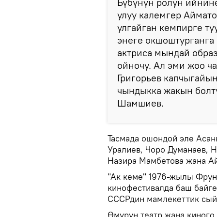
Бүбүнүн ролун ийнине
улуу калемгер Аймат
улгайган кемпирге ту
энеге окшоштурганга
актриса мындай образ
ойночу. Ал эми жоо ч
Григорьев капчыгайын
чындыкка жакын болту
Шамшиев.
Тасмада ошондой эле Асанк
Уралиев, Чоро Думанаев, 
Назира Мамбетова жана Ай
"Ак кеме" 1976-жылы Фрун
кинофестивалда баш байге
СССРдин мамлекеттик сый
Өмүрүн театр жана киного 