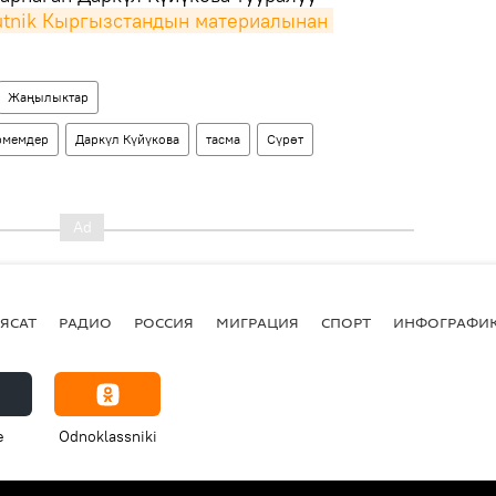
tnik Кыргызстандын материалынан 
Жаңылыктар
ирмемдер
Даркүл Күйүкова
тасма
Сүрөт
ЯСАТ
РАДИО
РОССИЯ
МИГРАЦИЯ
СПОРТ
ИНФОГРАФИ
e
Odnoklassniki