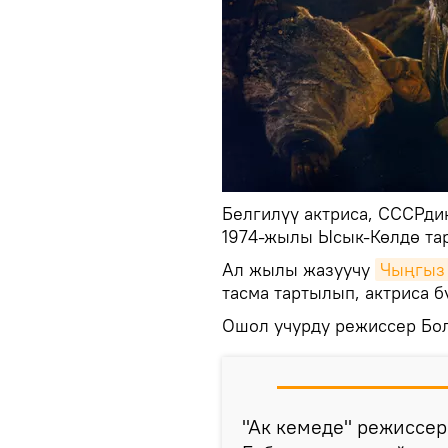
Белгилүү актриса, СССРди
1974-жылы Ысык-Көлдө та
Ал жылы жазуучу
Чыңгыз
тасма тартылып, актриса б
Ошол учурду режиссер Бо
"Ак кемеде" режиссер