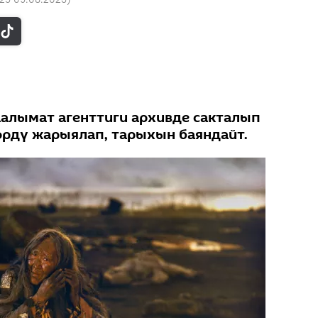
аалымат агенттиги архивде сакталып
өрдү жарыялап, тарыхын баяндайт.