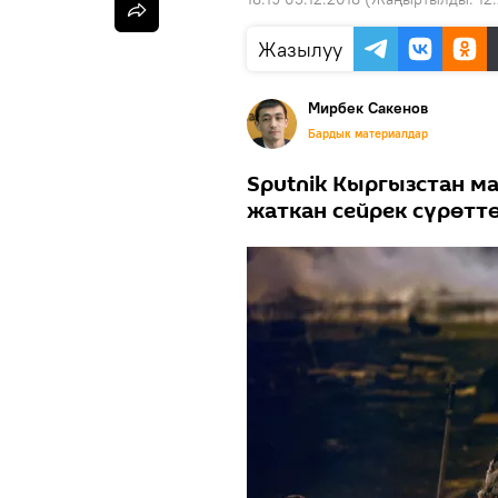
Жазылуу
Мирбек Сакенов
Бардык материалдар
Sputnik Кыргызстан м
жаткан сейрек сүрөтт