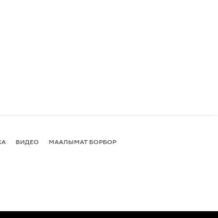
КА
ВИДЕО
МААЛЫМАТ БОРБОР