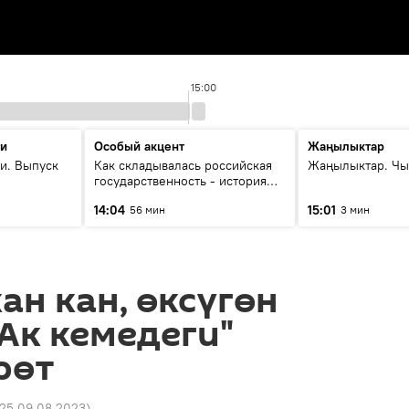
15:00
ти
Особый акцент
Жаңылыктар
и. Выпуск
Как складывалась российская
Жаңылыктар. Чы
государственность - история
России и геополитика Евразии
14:04
15:01
56 мин
3 мин
глазами аналитиков
ан кан, өксүгөн
"Ак кемедеги"
рөт
:25 09.08.2023
)