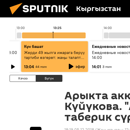
Кыргызстан
13:00
13:25
14:00
Күн башат
Ежедневные новос
ыш 13:00
Жерди 49 жылга ижарага берүү
Ежедневные новост
тартиби өзгөрөт: жаңы талаптар
14:00
эмнени көздөйт?
эфир
13:04
14:01
44 мин
3 мин
Кечээ
Бүгүн
Арыкта акк
Күйүкова. 
таберик сү
18:19 05.12.2018
(Жаңыртылды:
12