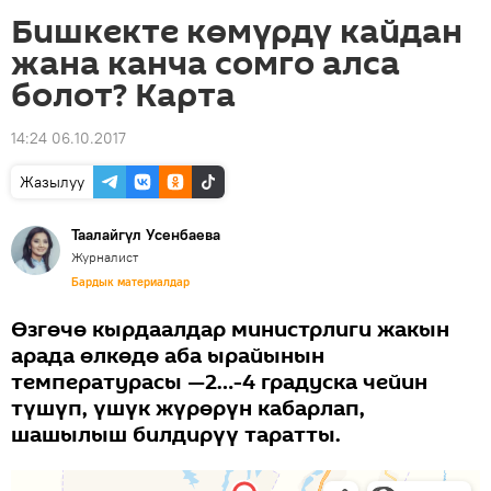
Бишкекте көмүрдү кайдан
жана канча сомго алса
болот? Карта
14:24 06.10.2017
Жазылуу
Таалайгүл Усенбаева
Журналист
Бардык материалдар
Өзгөчө кырдаалдар министрлиги жакын
арада өлкөдө аба ырайынын
температурасы —2…-4 градуска чейин
түшүп, үшүк жүрөрүн кабарлап,
шашылыш билдирүү таратты.