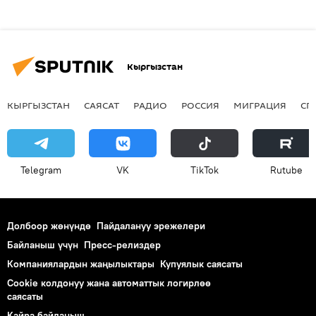
Кыргызстан
КЫРГЫЗСТАН
САЯСАТ
РАДИО
РОССИЯ
МИГРАЦИЯ
СП
Telegram
VK
ТikТоk
Rutube
Долбоор жөнүндө
Пайдалануу эрежелери
Байланыш үчүн
Пресс-релиздер
Компаниялардын жаңылыктары
Купуялык саясаты
Cookie колдонуу жана автоматтык логирлөө
саясаты
Кайра байланыш