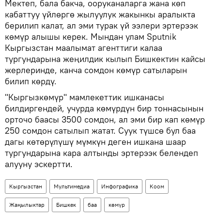
Мектеп, бала бакча, ооруканаларга жана көп
кабаттуу үйлөргө жылуулук жакынкы аралыкта
берилип калат, ал эми турак үй ээлери эртерээк
көмүр алышы керек. Мындан улам Sputnik
Кыргызстан маалымат агенттиги калаа
тургундарына жеңилдик кылып Бишкектин кайсы
жерлеринде, канча сомдон көмүр сатыларын
билип көрдү.
"Кыргызкөмүр" мамлекеттик ишканасы
билдиргендей, учурда көмүрдүн бир тоннасынын
орточо баасы 3500 сомдон, ал эми бир кап көмүр
250 сомдон сатылып жатат. Суук түшсө бул баа
дагы көтөрүлүшү мүмкүн деген ишкана шаар
тургундарына кара алтынды эртерээк белендеп
алууну эскертти.
Кыргызстан
Мультимедиа
Инфографика
Коом
Жаңылыктар
Бишкек
баа
көмүр