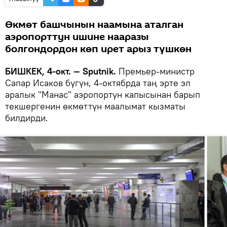
Өкмөт башчынын наамына аталган
аэропорттун ишине нааразы
болгондордон көп ирет арыз түшкөн
БИШКЕК, 4-окт. — Sputnik.
Премьер-министр
Сапар Исаков бүгүн, 4-октябрда таң эрте эл
аралык "Манас" аэропортун капысынан барып
текшергенин өкмөттүн маалымат кызматы
билдирди.