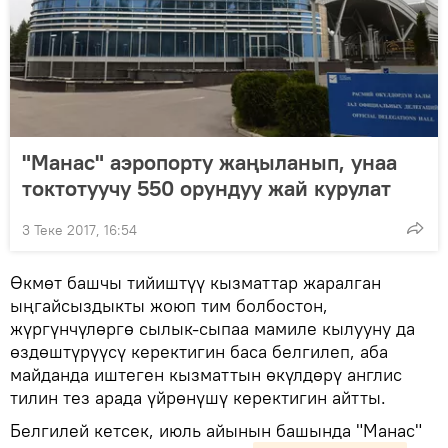
"Манас" аэропорту жаңыланып, унаа
токтотуучу 550 орундуу жай курулат
3 Теке 2017, 16:54
Өкмөт башчы тийиштүү кызматтар жаралган
ыңгайсыздыкты жоюп тим болбостон,
жүргүнчүлөргө сылык-сыпаа мамиле кылууну да
өздөштүрүүсү керектигин баса белгилеп, аба
майданда иштеген кызматтын өкүлдөрү англис
тилин тез арада үйрөнүшү керектигин айтты.
Белгилей кетсек, июль айынын башында "Манас"