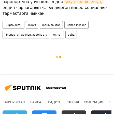
аэропортуна учуп келгендер
узун кезек күтүп,
элдин чарчаганын чагылдырган видео социалдык
тармактарга чыккан.
Кыргызстан
Коом
Жаңылыктар
Сапар Исаков
"Манас" эл аралык аэропорту
өкмөт
рейд
Кыргызстан
КЫРГЫЗСТАН
САЯСАТ
РАДИО
РОССИЯ
МИГРАЦИЯ
СП