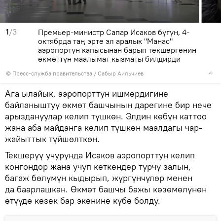
1
/3
Премьер-министр Сапар Исаков бүгүн, 4-
октябрда таң эрте эл аралык "Манас"
аэропортун капысынан барып текшергенин
өкмөттүн маалымат кызматы билдирди
©
Пресс-служба правительства / Сабыр Аильчиев
Ага ылайык, аэропорттун ишмердигине
байланыштуу өкмөт башчынын дарегине бир нече
арыздануулар келип түшкөн. Элдин көбүн каттоо
жана аба майданга келип түшкөн маалдагы чар-
жайыттык түйшөлткөн.
Текшерүү учурунда Исаков аэропорттун келип
конгондор жана учуп кеткендер турчу залын,
багаж бөлүмүн кыдырып, жүргүнчүлөр менен
да баарлашкан. Өкмөт башчы бажы көзөмөлүнөн
өтүүдө кезек бар экенине күбө болду.