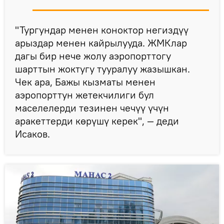
"Тургундар менен коноктор негиздүү
арыздар менен кайрылууда. ЖМКлар
дагы бир нече жолу аэропорттогу
шарттын жоктугу тууралуу жазышкан.
Чек ара, Бажы кызматы менен
аэропорттун жетекчилиги бул
маселелерди тезинен чечүү үчүн
аракеттерди көрүшү керек", — деди
Исаков.