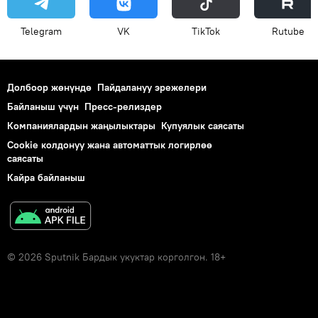
Telegram
VK
ТikТоk
Rutube
Долбоор жөнүндө
Пайдалануу эрежелери
Байланыш үчүн
Пресс-релиздер
Компаниялардын жаңылыктары
Купуялык саясаты
Cookie колдонуу жана автоматтык логирлөө
саясаты
Кайра байланыш
© 2026 Sputnik Бардык укуктар корголгон. 18+