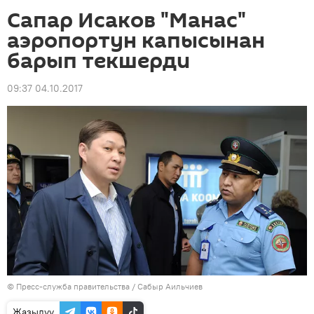
Сапар Исаков "Манас"
аэропортун капысынан
барып текшерди
09:37 04.10.2017
©
Пресс-служба правительства / Сабыр Аильчиев
Жазылуу