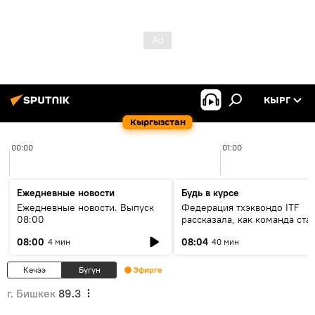
КЫРГ
Кыргызстан
00:00
01:00
Ежедневные новости
Будь в курсе
Ежедневные новости. Выпуск
Федерация тхэквондо ITF
08:00
рассказала, как команда ста
жертвой мошенников
08:00
08:04
4 мин
40 мин
Кечээ
Бүгүн
Эфирге
г. Бишкек
89.3