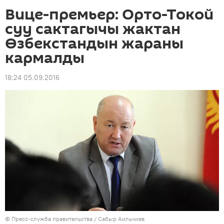
Вице-премьер: Орто-Токой
суу сактагычы жактан
Өзбекстандын жараны
кармалды
18:24 05.09.2016
©
Пресс-служба правительства / Сабыр Аильчиев