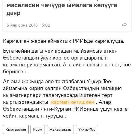
маселесин чечүүдө ымалага келүүгө
даяр
5 Аяк оона 2016, 15:02
Кармалган жаран аймактык РИИБде кармалууда.
Буга чейин дагы чек арадан мыйзамсыз өткөн
Өзбекстандын укук коргоо органдарынын
кызматкери кармалган. Ага айып салынган соң коё
берилген.
Ал эми жакында эле такталбаган Үңкүр-Тоо
аймагына кирип келген Өзбекстандын милиция
кызматкерлери телемунарада иштеген төрт
кыргызстандыкты
кармап кетишкен
. Алар
Өзбекстандын Янги-Курган РИИБинде ушул кезге
чейин кармалып турушат.
Кыргызстан
Коом
Жаңылыктар
Үңкүр-Тоо