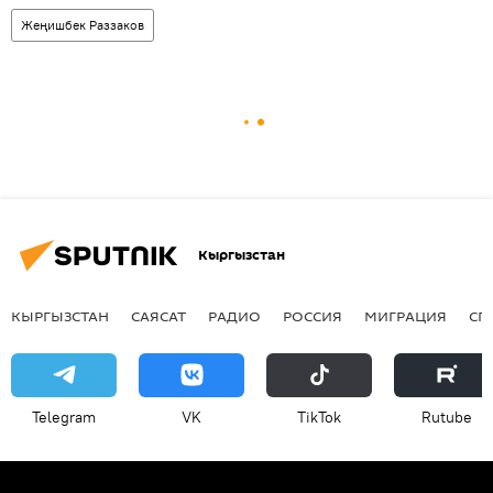
Жеңишбек Раззаков
Кыргызстан
КЫРГЫЗСТАН
САЯСАТ
РАДИО
РОССИЯ
МИГРАЦИЯ
СП
Telegram
VK
ТikТоk
Rutube