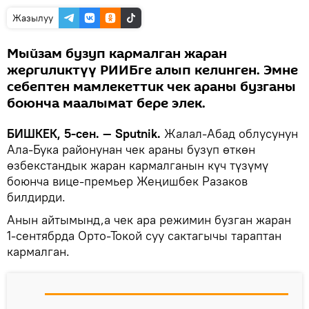
Жазылуу
Мыйзам бузуп кармалган жаран
жергиликтүү РИИБге алып келинген. Эмне
себептен мамлекеттик чек араны бузганы
боюнча маалымат бере элек.
БИШКЕК, 5-сен. — Sputnik.
Жалал-Абад облусунун
Ала-Бука районунан чек араны бузуп өткөн
өзбекстандык жаран кармалганын күч түзүмү
боюнча вице-премьер Жеңишбек Разаков
билдирди.
Анын айтымынд,а чек ара режимин бузган жаран
1-сентябрда Орто-Токой суу сактагычы тараптан
кармалган.