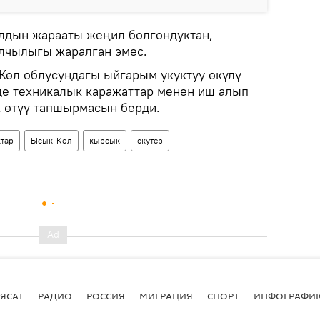
лдын жарааты жеңил болгондуктан,
лчылыгы жаралган эмес.
Көл облусундагы ыйгарым укуктуу өкүлү
де техникалык каражаттар менен иш алып
ж өтүү тапшырмасын берди.
тар
Ысык-Көл
кырсык
скутер
ЯСАТ
РАДИО
РОССИЯ
МИГРАЦИЯ
СПОРТ
ИНФОГРАФИ