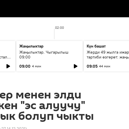
02:00
Жаңылыктар
Күн башат
F
Жаңылыктар. Чыгарылыш
Жерди 49 жылга ижар
стала
09:00
тартиби өзгөрөт: жаңы
эмнени көздөйт?
09:00
09:05
4 мин
44 мин
ер менен элди
кен "эс алуучу"
дык болуп чыкты
4:27 14.12.2021
)