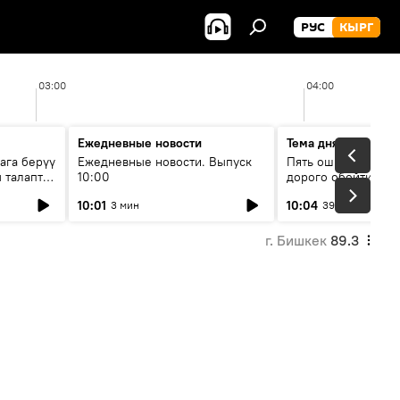
РУС
КЫРГ
03:00
04:00
Ежедневные новости
Тема дня
ага берүү
Ежедневные новости. Выпуск
Пять ошибок котор
 талаптар
10:00
дорого обойтись п
жилья
10:01
10:04
3 мин
39 мин
г. Бишкек
89.3