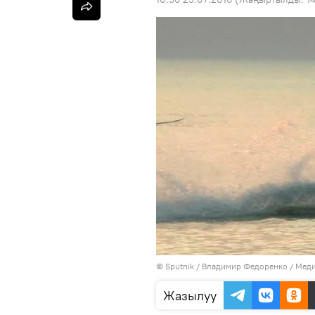
©
Sputnik
/ Владимир Федоренко
/
Меди
Жазылуу