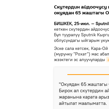
Скутердин айдоочусу 
окуядан 65 жаштагы О
БИШКЕК, 25-июл. — Sputni
кеткен скутердин айдоочу
Бул тууралуу Sputnik Кыр
облусундагы ыйгарым укук
Эске сала кетсек, Кара-О
(мурунку "Рохат") мас аба
жээктеги эс алуучуларды
"Окуядан 65 жаштагы
Бирок ал скутердин а
жаранына карата арыз
айтылат маалыматта.