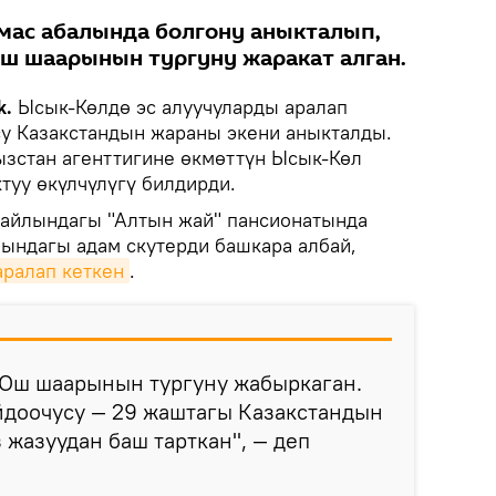
мас абалында болгону аныкталып,
ш шаарынын тургуну жаракат алган.
k.
Ысык-Көлдө эс алуучуларды аралап
су Казакстандын жараны экени аныкталды.
гызстан агенттигине өкмөттүн Ысык-Көл
туу өкүлчүлүгү билдирди.
й айлындагы "Алтын жай" пансионатында
лындагы адам скутерди башкара албай,
аралап кеткен
.
 Ош шаарынын тургуну жабыркаган.
йдоочусу — 29 жаштагы Казакстандын
 жазуудан баш тарткан", — деп