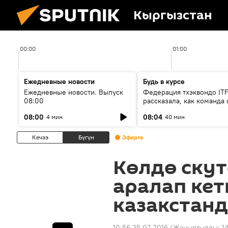
Кыргызстан
00:00
01:00
Ежедневные новости
Будь в курсе
Ежедневные новости. Выпуск
Федерация тхэквондо IT
08:00
рассказала, как команда 
жертвой мошенников
08:00
08:04
4 мин
40 мин
Кечээ
Бүгүн
Эфирге
Көлдө скут
аралап кет
казакстан
10:56 25.07.2016
(Жаңыртылды:
1