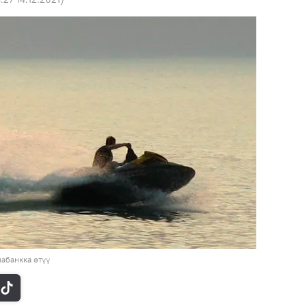
абанкка өтүү