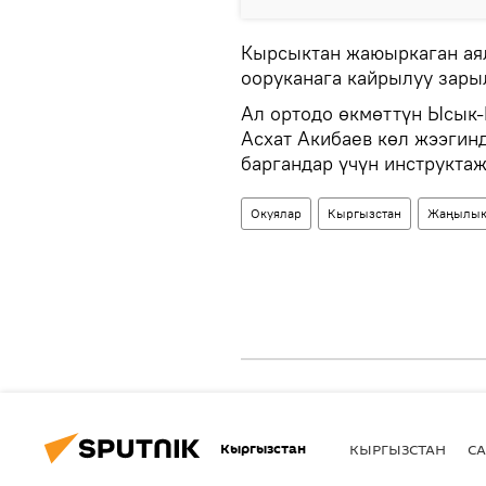
Кырсыктан жаюыркаган ая
ооруканага кайрылуу зары
Ал ортодо өкмөттүн Ысык-
Асхат Акибаев көл жээгин
баргандар үчүн инструкта
Окуялар
Кыргызстан
Жаңылык
Кыргызстан
КЫРГЫЗСТАН
СА