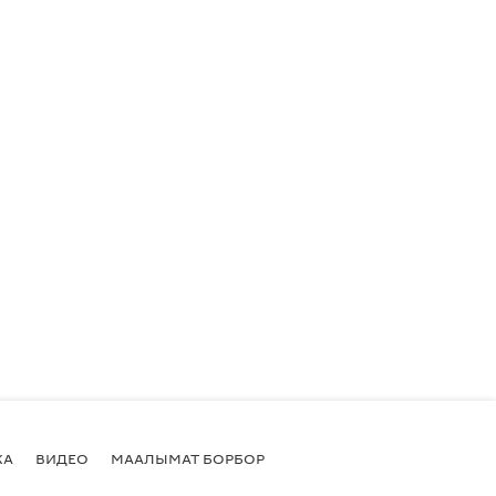
КА
ВИДЕО
МААЛЫМАТ БОРБОР