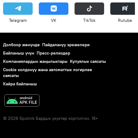
Telegram
VK
ТikТоk
Rutube
Долбоор жөнүндө
Пайдалануу эрежелери
Байланыш үчүн
Пресс-релиздер
Компаниялардын жаңылыктары
Купуялык саясаты
Cookie колдонуу жана автоматтык логирлөө
саясаты
Кайра байланыш
© 2026 Sputnik Бардык укуктар корголгон. 18+