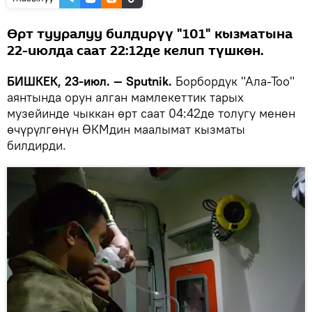
Өрт тууралуу билдирүү "101" кызматына
22-июлда саат 22:12де келип түшкөн.
БИШКЕК, 23-июл. — Sputnik.
Борбордук "Ала-Тоо"
аянтында орун алган мамлекеттик тарых
музейинде чыккан өрт саат 04:42де толугу менен
өчүрүлгөнүн ӨКМдин маалымат кызматы
билдирди.