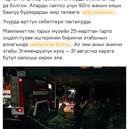
да болгон. Аларды сактоо үчүн 90го жакын киши
баалуу буюмдарды жер төлөөгө
киргизишкен
.
Учурда өрттүн себептери такталууда.
Мамлекеттик тарых музейи 25-марттан тарта
оңдоп-түзөө иштеринин биринчи этабынын
алкагында
жабылган болчу
. Ал эми анын экинчи
этабы Эгемендүүлүк күнү — 31 августка карата
бүтүп калышы керек эле.