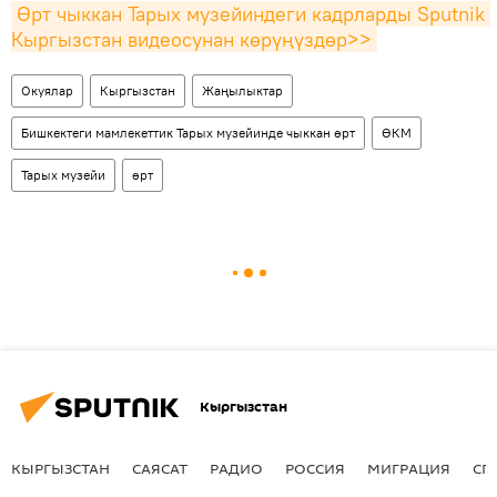
Өрт чыккан Тарых музейиндеги кадрларды Sputnik 
Кыргызстан видеосунан көрүңүздөр>>
Окуялар
Кыргызстан
Жаңылыктар
Бишкектеги мамлекеттик Тарых музейинде чыккан өрт
ӨКМ
Тарых музейи
өрт
Кыргызстан
КЫРГЫЗСТАН
САЯСАТ
РАДИО
РОССИЯ
МИГРАЦИЯ
СП