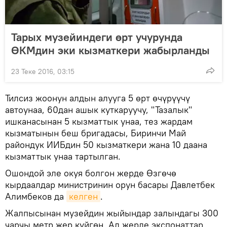
Тарых музейиндеги өрт учурунда
ӨКМдин эки кызматкери жабырланды
23 Теке 2016, 03:15
Тилсиз жоонун алдын алууга 5 өрт өчүрүүчү
автоунаа, 60дан ашык куткаруучу, "Тазалык"
ишканасынан 5 кызматтык унаа, тез жардам
кызматынын беш бригадасы, Биринчи Май
райондук ИИБдин 50 кызматкери жана 10 даана
кызматтык унаа тартылган.
Ошондой эле окуя болгон жерде Өзгөчө
кырдаалдар министринин орун басары Давлетбек
Алимбеков да
келген
.
Жалпысынан музейдин жыйындар залындагы 300
чарчы метр жер күйгөн. Ал жерде экспонаттар