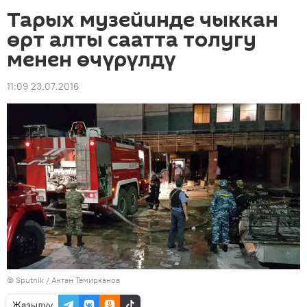
Тарых музейинде чыккан
өрт алты саатта толугу
менен өчүрүлдү
11:09 23.07.2016
©
Sputnik
/ Актан Темирканов
Жазылуу