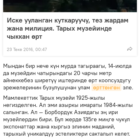
Иске ууланган куткаруучу, тез жардам
жана милиция. Тарых музейинде
чыккан өрт
23 Теке 2016, 00:47
Мындан бир нече күн мурда тагыраагы, 14-июлда
да музейдин чатырындагы 20 чарчы метр
айнеккебез ширетүү иштеринде өрт коопсуздугу
эрежелеринин бузулушунан улам
өрттөнгөн
эле.
Мамлекеттик Тарых музейи 1925-жылы
негизделген. Ал эми азыркы имараты 1984-жылы
салынган. Ал — Борбордук Азиядагы эң ири
музейлердин бири. Бул жерде 135ге миңге чукул
экспонаттар жана кыргыз элинин маданий,
тарыхый уникалдуу эстеликтери сакталып келет.