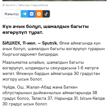
©
Sputnik / Табылды Кадырбеков
Жазылуу
Күн ачык болуп, шамалдын багыты
өзгөрүлүп турат.
БИШКЕК, 11-июл. — Sputnik.
Өлкө аймагында күн
ачык болуп, шамалдын багыты өзгөрүлүп турарын
Кыргызгидромет билдирди.
Маалыматка ылайык, шамалдын багыты
өзгөрүлүп, ылдамдыгы секундасына 1-6 метрге
жетет. Өлкөнүн бардык аймагында 30 градустан
жогору ысык болот.
Чүйдө, Ош, Жалал-Абад жана Баткен
облустарынын дыйканчылык аймактарында 38
градус болсо, Таласта 37, Нарында 31, Ысык-Көлдө
30 градус ысык болот.