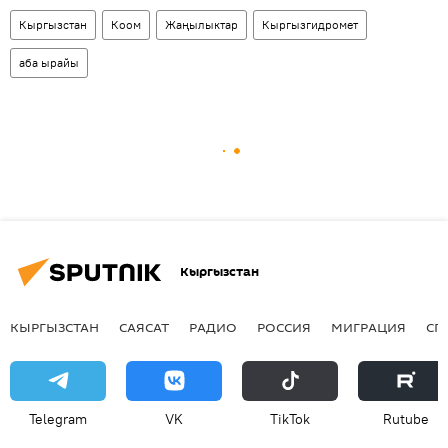
Кыргызстан
Коом
Жаңылыктар
Кыргызгидромет
аба ырайы
Кыргызстан
КЫРГЫЗСТАН
САЯСАТ
РАДИО
РОССИЯ
МИГРАЦИЯ
СП
Telegram
VK
ТikТоk
Rutube