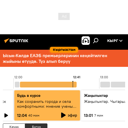
КЫРГ
Кыргызстан
Ысык-Көлдө ЕАЭБ премьерлеринин кеңейтилген
жыйыны өтүүдө. Түз алып берүү
12:00
12:41
13:00
Будь в курсе
Жаңылыктар
уск
Как сохранить города и села
Жаңылыктар. Чыгарыл
комфортными: мнение ученых
Евразии
эфир
12:04
13:01
40 мин
7 мин
Кечээ
Бүгүн