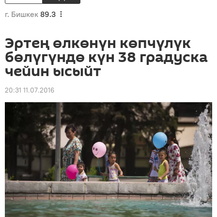
г. Бишкек
89.3
Эртең өлкөнүн көпчүлүк
бөлүгүндө күн 38 градуска
чейин ысыйт
20:31 11.07.2016