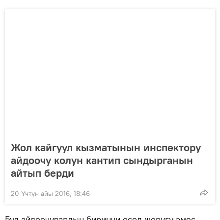
Жол кайгуул кызматынын инспектору
айдоочу колун кантип сындырганын
айтып берди
20 Үчтүн айы 2016, 18:46
Бул айдоочулардын биринчи осол жоругу эмес.