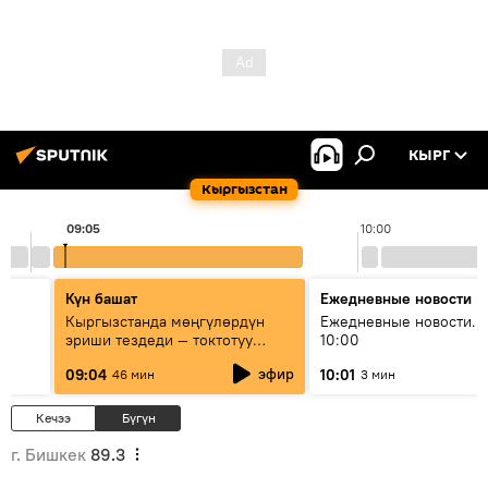
КЫРГ
Кыргызстан
09:05
10:00
Күн башат
Ежедневные новости
Кыргызстанда мөңгүлөрдүн
Ежедневные новости. 
эриши тездеди — токтотуу
10:00
мүмкүн эмеспи?
эфир
09:04
10:01
46 мин
3 мин
Кечээ
Бүгүн
г. Бишкек
89.3