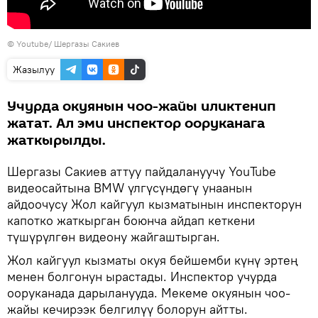
© Youtube/ Шергазы Сакиев
Жазылуу
Учурда окуянын чоо-жайы иликтенип
жатат. Ал эми инспектор ооруканага
жаткырылды.
Шергазы Сакиев аттуу пайдалануучу YouTube
видеосайтына BMW үлгүсүндөгү унаанын
айдоочусу Жол кайгуул кызматынын инспекторун
капотко жаткырган боюнча айдап кеткени
түшүрүлгөн видеону жайгаштырган.
Жол кайгуул кызматы окуя бейшемби күнү эртең
менен болгонун ырастады. Инспектор учурда
ооруканада дарыланууда. Мекеме окуянын чоо-
жайы кечирээк белгилүү болорун айтты.