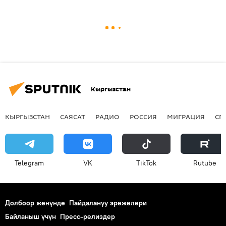
Кыргызстан
КЫРГЫЗСТАН
САЯСАТ
РАДИО
РОССИЯ
МИГРАЦИЯ
СП
Telegram
VK
ТikТоk
Rutube
Долбоор жөнүндө
Пайдалануу эрежелери
Байланыш үчүн
Пресс-релиздер