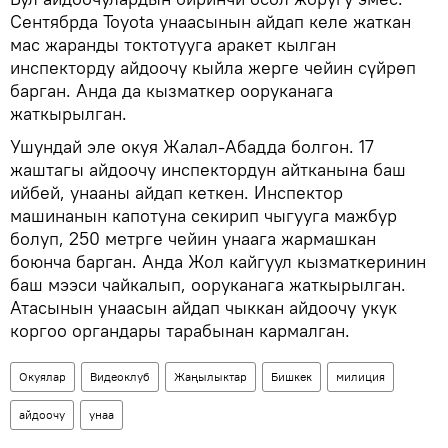
Сентябрда Toyota унаасынын айдап келе жаткан
мас жаранды токтотууга аракет кылган
инспекторду айдоочу кыйла жерге чейин сүйрөп
барган. Анда да кызматкер ооруканага
жаткырылган.
Ушундай эле окуя Жалал-Абадда болгон. 17
жаштагы айдоочу инспектордун айтканына баш
ийбей, унааны айдап кеткен. Инспектор
машинанын капотуна секирип чыгууга мажбур
болуп, 250 метрге чейин унаага жармашкан
боюнча барган. Анда Жол кайгуул кызматкеринин
баш мээси чайкалып, ооруканага жаткырылган.
Атасынын унаасын айдап чыккан айдоочу укук
коргоо органдары тарабынан кармалган.
Окуялар
Видеоклуб
Жаңылыктар
Бишкек
милиция
айдоочу
унаа