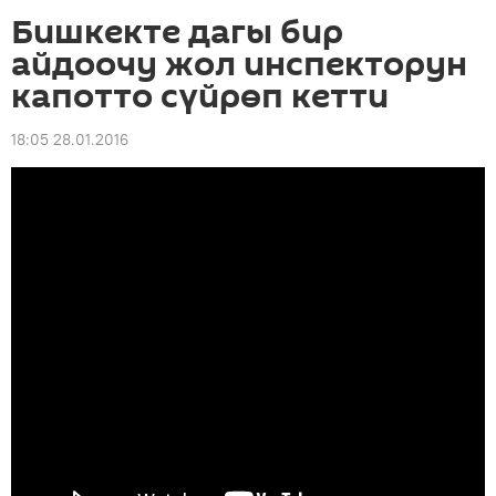
Бишкекте дагы бир
айдоочу жол инспекторун
капотто сүйрөп кетти
18:05 28.01.2016