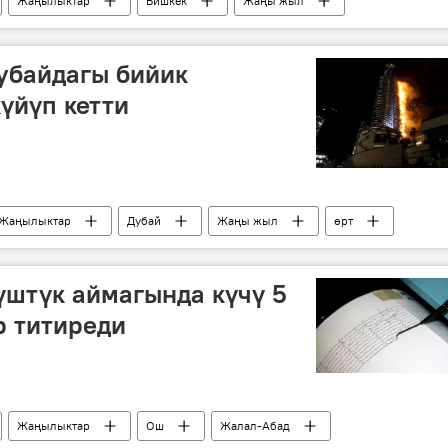
Жаңылыктар
Бишкек
Жаңы жыл
убайдагы бийик
үйүп кетти
Жаңылыктар
Дубай
Жаңы жыл
өрт
штүк аймагында күчү 5
р титиреди
Жаңылыктар
Ош
Жалал-Абад