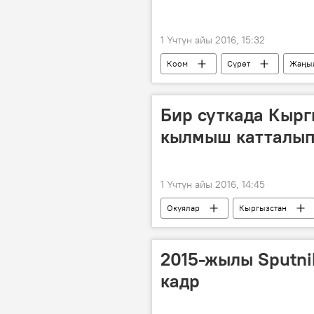
1 Үчтүн айы 2016, 15:32
Коом
Сүрөт
Жаңы
Лондон
Москва
Си
Бир суткада Кырг
кылмыш катталып,
1 Үчтүн айы 2016, 14:45
Окуялар
Кыргызстан
2015-жылы Sputni
кадр