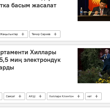
тка басым жасалат
Жаңылыктар
Темир Сариев
ртаменти Хиллары
5,5 миң электрондук
гарды
Саясат
АКШ
Хиллари Клинтон
кат