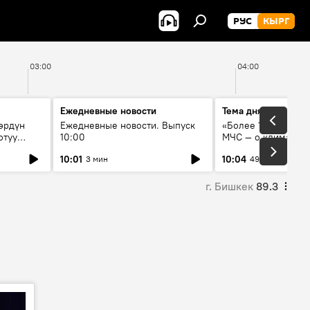
РУС
КЫРГ
03:00
04:00
Ежедневные новости
Тема дня
өрдүн
Ежедневные новости. Выпуск
«Более 1200 сёл в 
отуу
10:00
МЧС — о климате, 
системе оповещен
10:01
10:04
3 мин
49 мин
населения
г. Бишкек
89.3