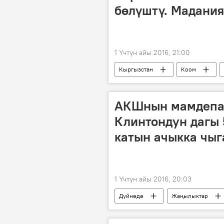
бөлүштү. Мадания
1 Үчтүн айы 2016, 21:00
Кыргызстан
Коом
АКШнын мамдепа
Клинтондун дагы 
катын ачыкка чы
1 Үчтүн айы 2016, 20:03
Дүйнөдө
Жаңылыктар