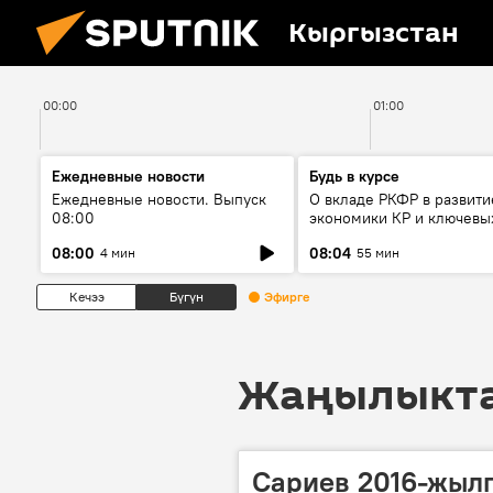
Кыргызстан
00:00
01:00
Ежедневные новости
Будь в курсе
Ежедневные новости. Выпуск
О вкладе РКФР в развити
08:00
экономики КР и ключевы
секторах до 2030 года
08:00
08:04
4 мин
55 мин
Кечээ
Бүгүн
Эфирге
Жаңылыктар
Сариев 2016-жылг