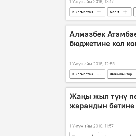
1 Үчтүн айы 2016, 13:17
Кыргызстан
Коом
Жаңы жыл
өкмөт
Алмазбек Атамба
бюджетине кол ко
1 Үчтүн айы 2016, 12:55
Кыргызстан
Жаңылыктар
Жаңы жыл түнү п
жарандын бетине
1 Үчтүн айы 2016, 11:57