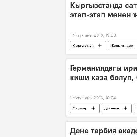
Кыргызстанда сат
этап-этап менен 
1 Үчтүн айы 2016, 19:09
Кыргызстан
Жаңылыктар
мыйзам
Германиядагы ир
киши каза болуп,
1 Үчтүн айы 2016, 18:04
Окуялар
Дүйнөдө
Дене тарбия ака