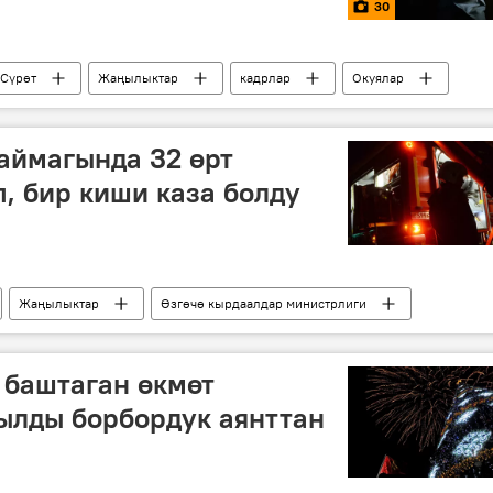
30
Сүрөт
Жаңылыктар
кадрлар
Окуялар
 аймагында 32 өрт
, бир киши каза болду
Жаңылыктар
Өзгөчө кырдаалдар министрлиги
 баштаган өкмөт
ылды борбордук аянттан