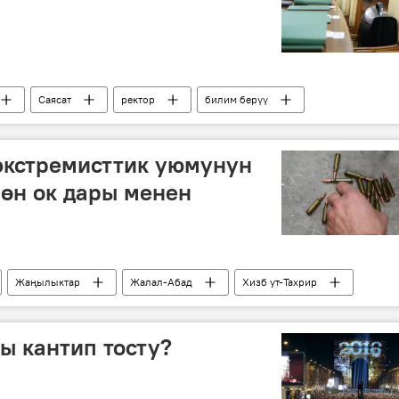
Саясат
ректор
билим берүү
 экстремисттик уюмунун
өн ок дары менен
Жаңылыктар
Жалал-Абад
Хизб ут-Тахрир
ы кантип тосту?