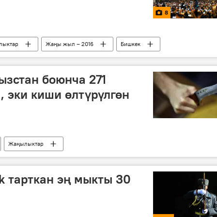
8
лыктар
Жаңы жыл – 2016
Бишкек
дней
Жаңы жыл
ызстан боюнча 271
 эки киши өлтүрүлгөн
Жаңылыктар
k тарткан эң мыкты 30