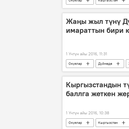
Окуялар
Кыргызстан
тез жардам
Жаңы жыл түнү Д
имараттын бири к
1 Үчтүн айы 2016, 11:31
Окуялар
Дүйнөдө
Кыргызстандын тү
баллга жеткен же
1 Үчтүн айы 2016, 10:38
Окуялар
Кыргызстан