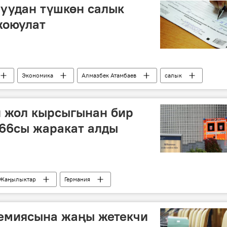
уудан түшкөн салык
жоюулат
Экономика
Алмазбек Атамбаев
салык
и жол кырсыгынан бир
 66сы жаракат алды
Жаңылыктар
Германия
демиясына жаңы жетекчи