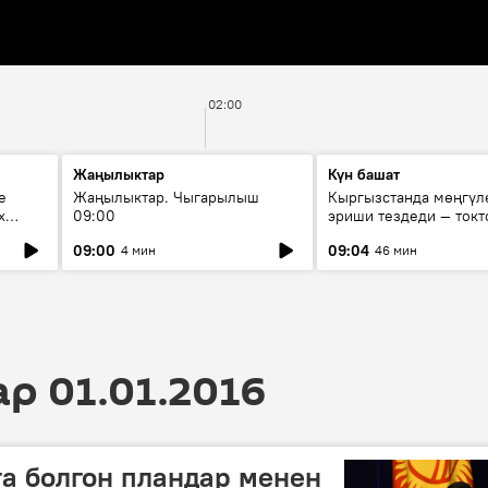
02:00
Жаңылыктар
Күн башат
е
Жаңылыктар. Чыгарылыш
Кыргызстанда мөңгүл
х
09:00
эриши тездеди — токт
мүмкүн эмеспи?
09:00
09:04
4 мин
46 мин
 01.01.2016
а болгон пландар менен