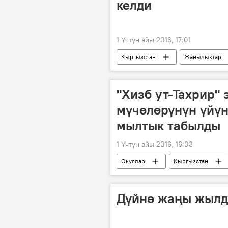
келди
1 Үчтүн айы 2016, 17:01
Кыргызстан
Жаңылыктар
Спорт
"Хизб ут-Тахрир"
мүчөлөрүнүн үйүн
мылтык табылды
1 Үчтүн айы 2016, 16:03
Окуялар
Кыргызстан
ИИМ
экстремизм
Дүйнө жаңы жылд