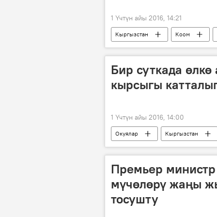
1 Үчтүн айы 2016, 14:21
Кыргызстан
Коом
Бир суткада өлкө
кырсыгы катталып
1 Үчтүн айы 2016, 14:00
Окуялар
Кыргызстан
өрт
Премьер министр
мүчөлөрү жаңы ж
тосушту