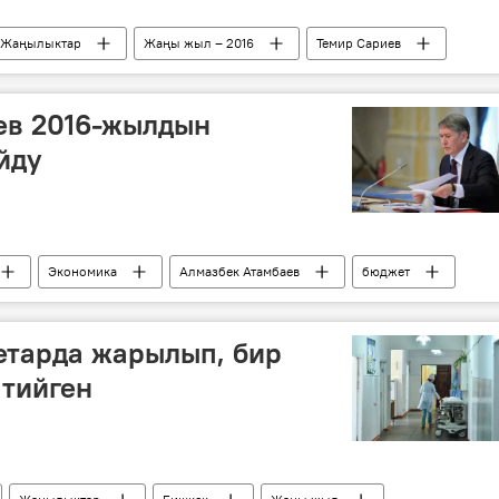
Жаңылыктар
Жаңы жыл – 2016
Темир Сариев
ев 2016-жылдын
йду
Экономика
Алмазбек Атамбаев
бюджет
етарда жарылып, бир
 тийген