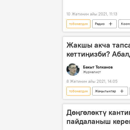
10 Жетинин айы 2021, 11:13
тобокелдик
Радио
Коом
айыл чарба
камсыздандыру
Жакшы акча тапса
кеттиңизби? Абал
Бакыт Толканов
Журналист
8 Жетинин айы 2021, 14:05
тобокелдик
Жаңылыктар
каражат
киреше
ч
Дөңгөлөктү канти
пайдаланыш кере