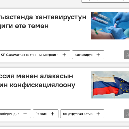
ызстанда хантавирустун
иги өтө төмөн
КР Саламаттык сактоо министрлиги
хантавирус
Д
ссия менен алакасын
вин конфискациялоону
робиримдик
Россия
тоңдурулган актив
Д