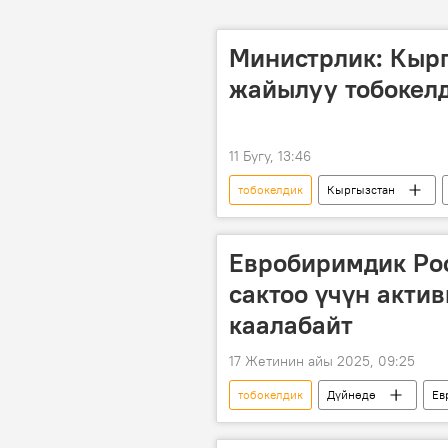
Министрлик: Кырг
жайылуу тобокелд
11 Бугу, 13:46
тобокелдик
Кыргызстан
оору
турист
Евробиримдик Ро
сактоо үчүн акти
каалабайт
17 Жетинин айы 2025, 09:25
тобокелдик
Дүйнөдө
Ев
Украина
атайын операция