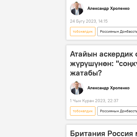
Александр Хроленко
24 Бугу 2023, 14:15
тобокелдик
Россиянын Донбасст
Россия
Украина
А
Колумнисттер
F-16 истреби
Атайын аскердик
жүрүшүнөн: "соңк
жатабы?
Александр Хроленко
1 Чын Куран 2023, 22:37
тобокелдик
Россиянын Донбасст
Россия
АКШ
арми
коңгуроо
Британия Россия