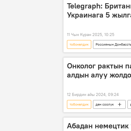
Telegraph: Брита
Украинага 5 жыл
11 Чын Куран 2025, 10:25
тобокелдик
Россиянын Донбасст
Европа биримдиги
Улуу Бр
жөнөтүү
колдоо
Онколог рактын п
алдын алуу жолдо
12 Бирдин айы 2024, 09:24
тобокелдик
ден соолук
туура тамактануу
Абадан немецтик 