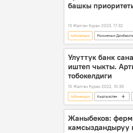
башкы приоритет
13 Жалган Куран 2023, 17:32
тобокелдик
Россиянын Донбасст
Улуу Британия
Украина
Улуттук банк сан
иштеп чыкты. Ар
тобокелдиги
10 Жалган Куран 2022, 10:30
тобокелдик
Кыргызстан
Экономика
акча
Жаныбеков: ферм
камсыздандыруу 