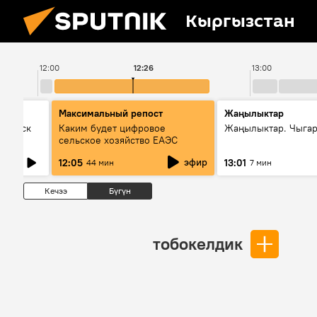
Кыргызстан
12:00
12:26
13:00
Максимальный репост
Жаңылыктар
Выпуск
Каким будет цифровое
Жаңылыктар. Чыга
сельское хозяйство ЕАЭС
эфир
12:05
13:01
44 мин
7 мин
Кечээ
Бүгүн
тобокелдик