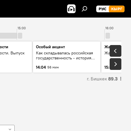
РУС
КЫРГ
15:00
16:00
ости
Особый акцент
Жаңылыктар
ости. Выпуск
Как складывалась российская
Жаңылыктар.
государственность - история
России и геополитика Евразии
14:04
15:01
56 мин
3 мин
глазами аналитиков
г. Бишкек
89.3