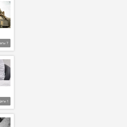
агы
7
Дагы
1