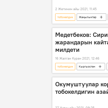
2 Жетинин айы 2021, 11:45
тобокелдик
Жаңылыктар
эксперт
коопсуздук
Медетбеков: Сири
жарандарын кайт
милдети
16 Жалган Куран 2021, 12:46
тобокелдик
Кыргызстан
Артур Медетбеков
террори
Окумуштуулар ко
тобокелдигин аза
27 Үчтүн айы 2021, 09:25