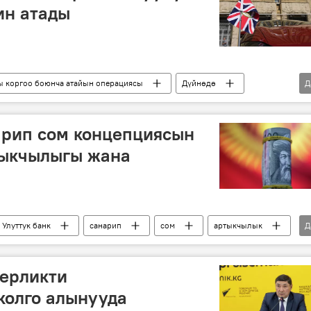
ин атады
ы коргоо боюнча атайын операциясы
Дүйнөдө
Д
Россия
кооптуулук
арип сом концепциясын
тыкчылыгы жана
Улуттук банк
санарип
сом
артыкчылык
Д
ерликти
колго алынууда