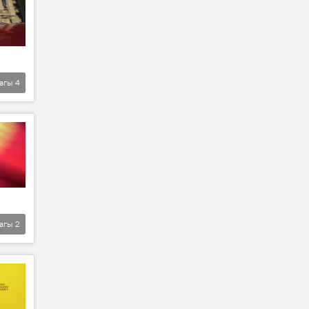
агы
4
агы
2