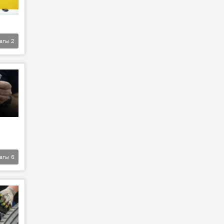
агы
2
агы
6