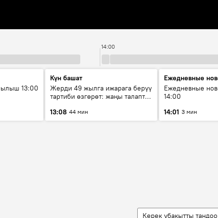
14:00
Күн башат
Ежедневные нов
рылыш 13:00
Жерди 49 жылга ижарага берүү
Ежедневные нов
тартиби өзгөрөт: жаңы талаптар
14:00
эмнени көздөйт?
13:08
14:01
44 мин
3 мин
Керек убакытты тандоо