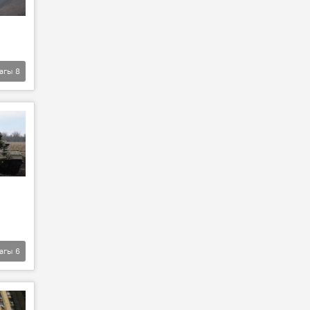
агы
8
агы
6