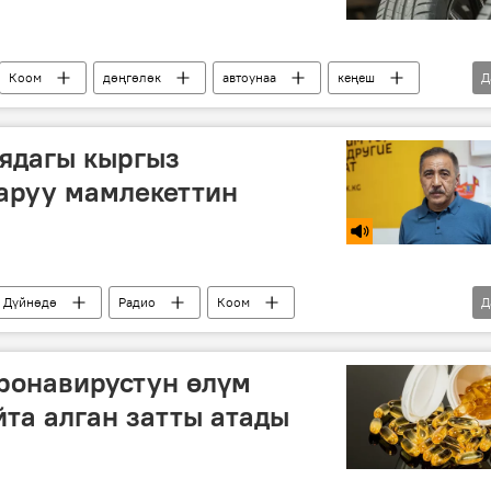
Коом
дөңгөлөк
автоунаа
кеңеш
Д
ядагы кыргыз
аруу мамлекеттин
Дүйнөдө
Радио
Коом
Д
зм
коопсуздук
ронавирустун өлүм
йта алган затты атады