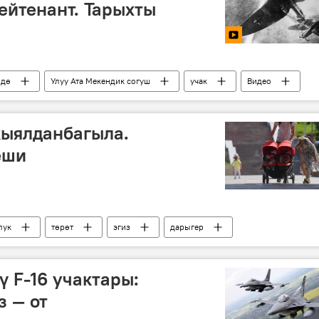
ейтенант. Тарыхты
өдө
Улуу Ата Мекендик согуш
учак
Видео
кыялданбагыла.
еши
лук
төрөт
эгиз
дарыгер
ү F-16 учактары:
 — от