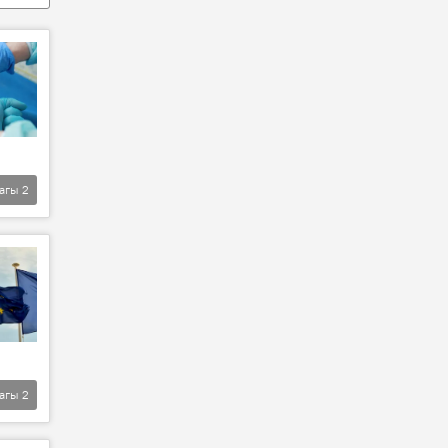
агы
2
агы
2