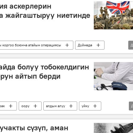
ния аскерлерин
га жайгаштыруу ниетинде
ы коргоо боюнча атайын операциясы
Дүйнөдө
Д
итания
Украина
Франция
Аскер
айда болуу тобокелдигин
рун айтып берди
рак
оору
алдын алуу
уйку
учакты сүзүп, аман