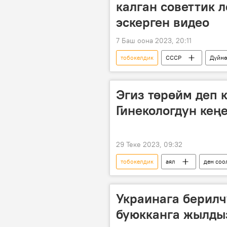
калган советтик л
эскерген видео
7 Баш оона 2023, 20:11
тобокелдик
СССР
Дүйн
Эгиз төрөйм деп 
Гинекологдун кең
29 Теке 2023, 09:32
тобокелдик
аял
ден соо
Украинага берилч
буюкканга жылдыз