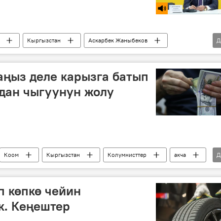
Кыргызстан
Аскарбек Жаныбеков
Д
у
ңыз деле карызга батып
дан чыгуунун жолу
Коом
Кыргызстан
Колумнисттер
акча
Д
ыгаша
жумуш
топтоо
сарптоо
п көпкө чейин
к. Кеңештер