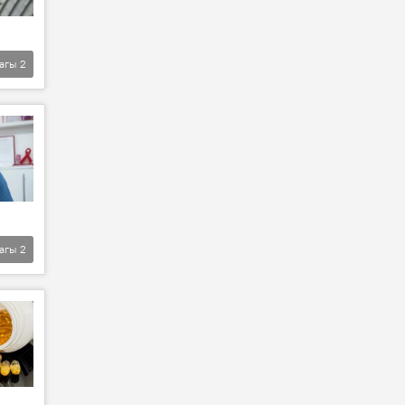
агы
2
агы
2