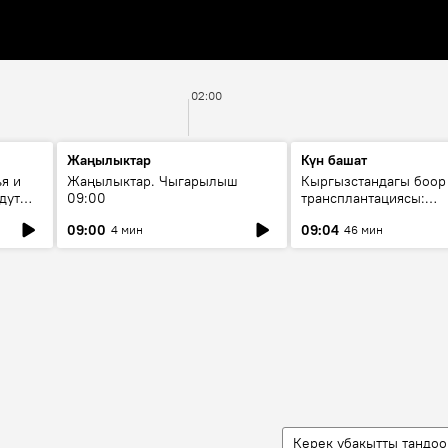
02:00
Жаңылыктар
Күн башат
я и
Жаңылыктар. Чыгарылыш
Кыргызстандагы боор
дут
09:00
трансплантациясы:
жетишкендиктер жана
09:00
09:04
4 мин
46 мин
келечеги
Керек убакытты тандоо