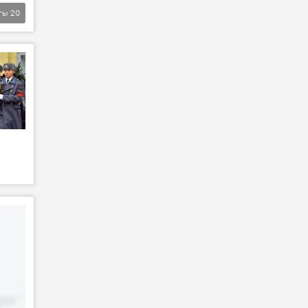
гы
20