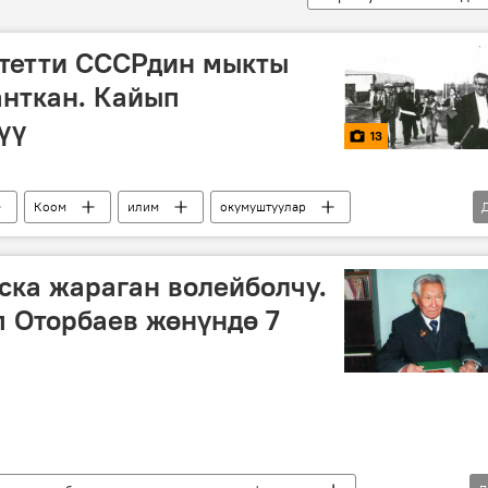
итетти СССРдин мыкты
анткан. Кайып
үү
13
Коом
илим
окумуштуулар
ка жараган волейболчу.
 Оторбаев жөнүндө 7