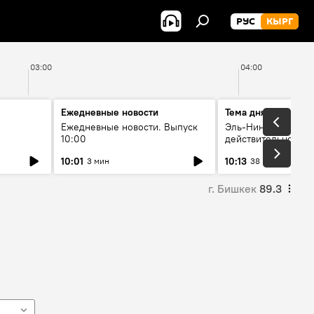
РУС
КЫРГ
03:00
04:00
Ежедневные новости
Тема дня
Ежедневные новости. Выпуск
Эль-Ниньо, жара и 
10:00
действительно вли
 өнүгүү
погоду в Кыргызст
10:01
10:13
3 мин
38 мин
г. Бишкек
89.3