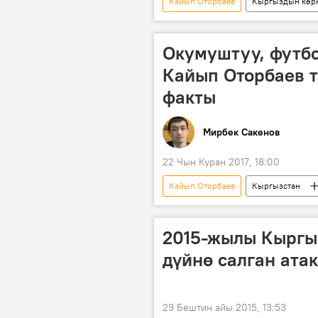
Кайып Оторбаев
Кыргыздын көрк
Жаңылыктар
Коом
Окумуштуу, футбо
Кайып Оторбаев 
факты
Мирбек Сакенов
22 Чын Куран 2017, 18:00
Кайып Оторбаев
Кыргызстан
окумуштуулар
спортчу
Кыргыздын көркөм өнөрү, белгилүү
2015-жылы Кыргы
дүйнө салган ата
29 Бештин айы 2015, 13:53