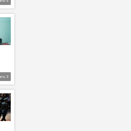
агы
6
агы
3