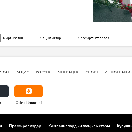
Кыргызстан
Жаңылыктар
Жоомарт Оторбаев
ЯСАТ
РАДИО
РОССИЯ
МИГРАЦИЯ
СПОРТ
ИНФОГРАФИ
e
Odnoklassniki
н
Пресс-релиздер
Компаниялардын жаңылыктары
Купуял