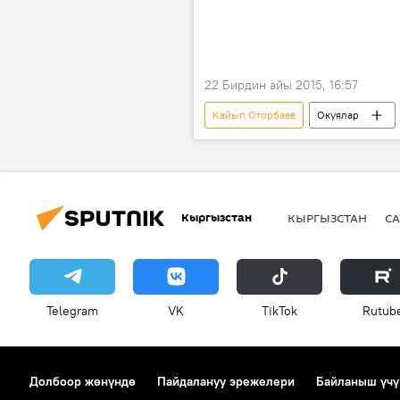
22 Бирдин айы 2015, 16:57
Кайып Оторбаев
Окуялар
Кыргызстан
КЫРГЫЗСТАН
СА
Telegram
VK
ТikТоk
Rutub
Долбоор жөнүндө
Пайдалануу эрежелери
Байланыш үчү