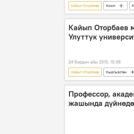
Кайып Оторбаев
Коом
К
Александр Мелентьев
Мура
Кенжалы Сарымсаков
Жеңи
Кайып Оторбаев 
Батыш Салиева
Кадыржан 
Улуттук универси
Турдакун Усубалиев
Казат А
Жумагүл Нусупова
Бектен 
инсандар
дүйнө салуу
24 Бирдин айы 2015, 10:38
Кайып Оторбаев
Кыргызстан
Профессор, акаде
жашында дүйнөдө