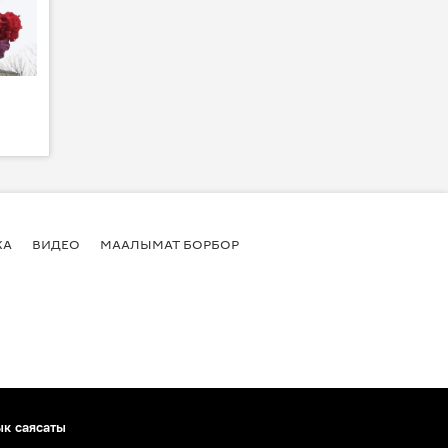
КА
ВИДЕО
МААЛЫМАТ БОРБОР
ык саясаты