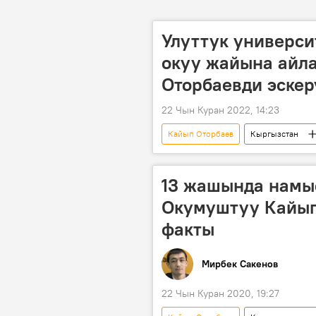
Улуттук универс
окуу жайына айл
Оторбаевди эскер
22 Чын Куран 2022, 14:23
Кайып Оторбаев
Кыргызстан
Сүрөт түрмөк
13 жашында намыс
Окумуштуу Кайып
факты
Мирбек Сакенов
22 Чын Куран 2020, 19:27