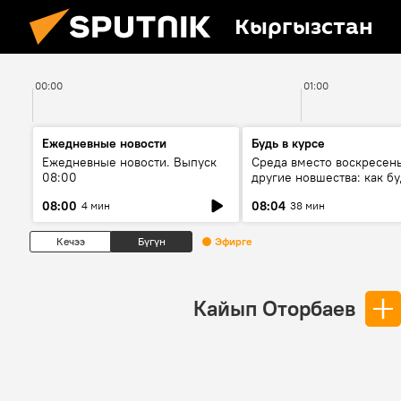
Кыргызстан
00:00
01:00
Ежедневные новости
Будь в курсе
Ежедневные новости. Выпуск
Среда вместо воскресень
08:00
другие новшества: как бу
проходить выборы в КР?
08:00
08:04
4 мин
38 мин
Кечээ
Бүгүн
Эфирге
Кайып Оторбаев