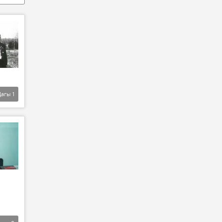
Дагы
1