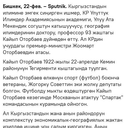
Бишкек, 22-фев. – Sputnik.
Кыргызстандын
илимине эмгек сиңирген ишмер, КР Улуттук
Илимдер Академиясынын академиги, Улуу Ата
Мекендик согуштун катышуучусу, география
илимдеринин доктору, профессор 93 жаштагы
Кайып Оторбаев дүйнөдөн өттү. Ал КРдин
учурдагы премьер-министри Жоомарт
Оторбаевдин атасы.
Кайып Оторбаев 1922-жылы 22-апрелде Кемин
районунун Тегирменти кыштагында туулган.
Кайып Оторбаев өлкөнүн спорт (футбол) боюнча
ветераны, Жогорку Советтин эки жолку депутаты
болгон. Футболду мыкты өздөштүргөн Кайып
Оторбаев кезегинде Москванын атактуу "Спартак"
командасынын курамында ойногон.
Ал Кыргызстандын жана анын райондорун
комплекстүү экономикалык-географиялык жактан
изилдөө ишине чоң салым киргизген. Анын