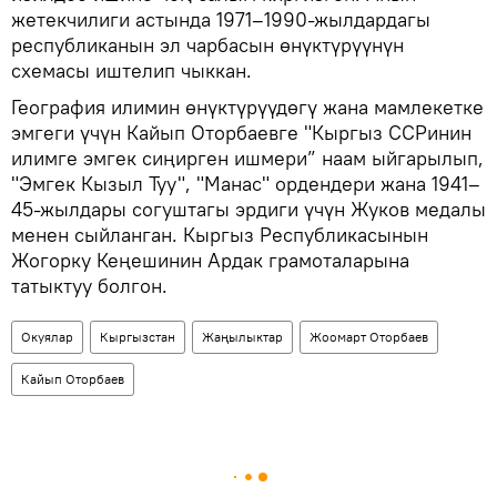
жетекчилиги астында 1971–1990-жылдардагы
республиканын эл чарбасын өнүктүрүүнүн
схемасы иштелип чыккан.
География илимин өнүктүрүүдөгү жана мамлекетке
эмгеги үчүн Кайып Оторбаевге "Кыргыз ССРинин
илимге эмгек сиңирген ишмери” наам ыйгарылып,
"Эмгек Кызыл Туу", "Манас" ордендери жана 1941–
45-жылдары согуштагы эрдиги үчүн Жуков медалы
менен сыйланган. Кыргыз Республикасынын
Жогорку Кеңешинин Ардак грамоталарына
татыктуу болгон.
Окуялар
Кыргызстан
Жаңылыктар
Жоомарт Оторбаев
Кайып Оторбаев