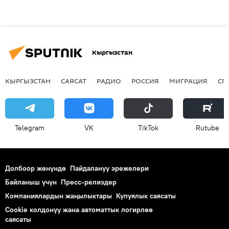
Кыргызстан
КЫРГЫЗСТАН
САЯСАТ
РАДИО
РОССИЯ
МИГРАЦИЯ
СП
Telegram
VK
ТikТоk
Rutube
Долбоор жөнүндө
Пайдалануу эрежелери
Байланыш үчүн
Пресс-релиздер
Компаниялардын жаңылыктары
Купуялык саясаты
Cookie колдонуу жана автоматтык логирлөө
саясаты