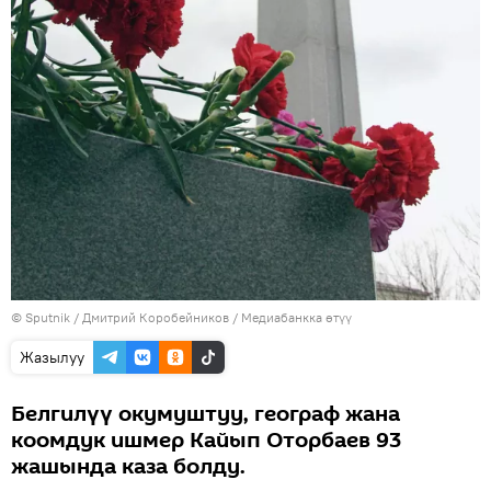
©
Sputnik
/ Дмитрий Коробейников
/
Медиабанкка өтүү
Жазылуу
Белгилүү окумуштуу, географ жана
коомдук ишмер Кайып Оторбаев 93
жашында каза болду.