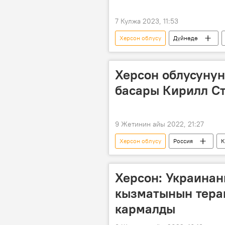
7 Кулжа 2023, 11:53
Херсон облусу
Дүйнөдө
Жаңы Каховка
Херсон облусуну
басары Кирилл С
9 Жетинин айы 2022, 21:27
Херсон облусу
Россия
К
Дүйнөдө
Херсон: Украинан
кызматынын тера
кармалды