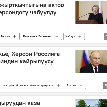
 жырткычтыгына актоо
ерсондогу чабуулду
Россия
Валентина Матвиенко
Чабуул
жье, Херсон Россияга
тиндин кайрылуусу
сты коргоо боюнча атайын операциясы
Россия
Д
порожье облусу
Владимир Путин
кайрылуу
дыруудан каза