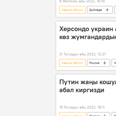
8 Жетинин айы 2022, 16:19
Херсон облусу
Дүйнөдө
Россиянын Донбассты коргоо боюнч
Херсондо украин
көз жумгандардын
21 Тогуздун айы 2022, 12:27
Херсон облусу
Россия
У
Россиянын Донбассты коргоо боюнч
Путин жаңы кошул
абал киргизди
19 Тогуздун айы 2022, 18:11
Херсон облусу
Россия
Р