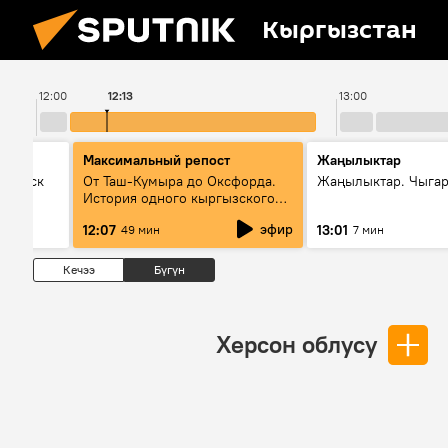
Кыргызстан
12:00
12:13
13:00
Максимальный репост
Жаңылыктар
Выпуск
От Таш-Кумыра до Оксфорда.
Жаңылыктар. Чыга
История одного кыргызского
динозавра
эфир
12:07
13:01
49 мин
7 мин
Кечээ
Бүгүн
Херсон облусу