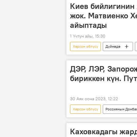
Киев бийлигинин
жок. Матвиенко Х
айыптады
1 Үчтүн айы, 15:30
Херсон облусу
Дүйнөдө
өлүм
ДЭР, ЛЭР, Запоро
бириккен күн. Пу
30 Аяк оона 2023, 12:22
Херсон облусу
Россиянын Донбас
Донецк
Луганск
За
биригүү
Каховкадагы жар