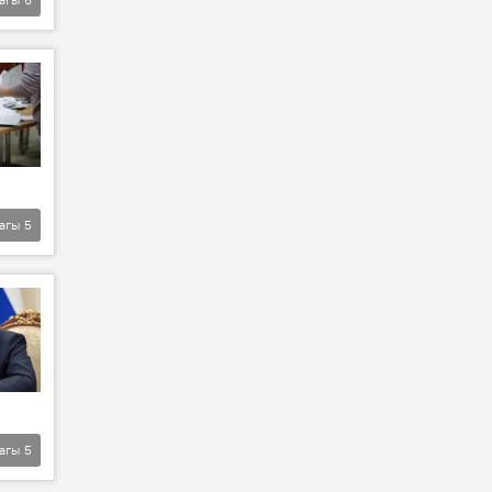
агы
5
агы
5