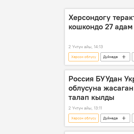
Херсондогу терак
кошкондо 27 адам
2 Үчтүн айы, 14:13
Херсон облусу
Дүйнөдө
өлүм
Россия БУУдан У
облусуна жасаган
талап кылды
2 Үчтүн айы, 13:11
Херсон облусу
Дүйнөдө
айыптоо
дрон
Өлт