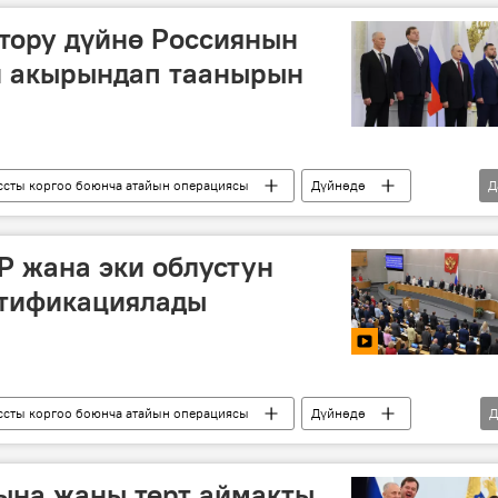
тору дүйнө Россиянын
 акырындап таанырын
сты коргоо боюнча атайын операциясы
Дүйнөдө
Д
ор
ДЭР
ЛЭР
Запорожье облусу
 жана эки облустун
тификациялады
сты коргоо боюнча атайын операциясы
Дүйнөдө
Д
Запорожье облусу
келишим
ына жаңы төрт аймакты