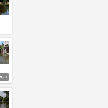
агы
4