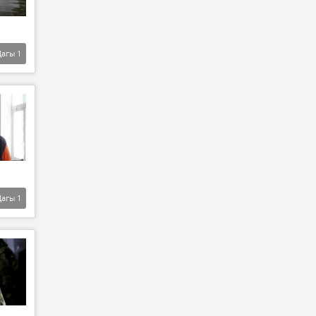
Дагы
1
Дагы
1