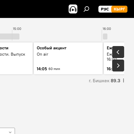
РУС
КЫРГ
15:00
16:00
ости
Особый акцент
Ежедневные 
ости. Выпуск
On air
Ежедневные н
16:00
14:05
16:01
60 мин
3 мин
г. Бишкек
89.3