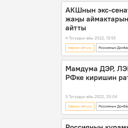
АКШнын экс-сена
жаңы аймактарын
айтты
4 Тогуздун айы 2022, 13:55
Херсон облусу
Россиянын Донбас
Россия
АКШ
сенат
Мамдума ДЭР, ЛЭР
РФке киришин ра
3 Тогуздун айы 2022, 20:04
Херсон облусу
Россиянын Донбас
Россия
ДЭР
ЛЭР
Мамлекеттик Дума
Видео
Россиянын курам