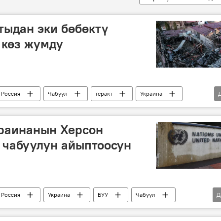
тыдан эки бөбөктү
 көз жумду
Россия
Чабуул
теракт
Украина
краинанын Херсон
 чабуулун айыптоосун
Россия
Украина
БУУ
Чабуул
Д
үрүү