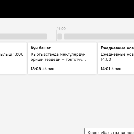
14:00
Күн башат
Ежедневные нов
рылыш 13:00
Кыргызстанда мөңгүлөрдүн
Ежедневные нов
эриши тездеди — токтотуу
14:00
мүмкүн эмеспи?
13:08
14:01
46 мин
3 мин
Керек убакытты тандоо