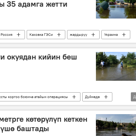
ы 35 адамга жетти
Россия
Каховка ГЭСи
жардыруу
Украина
и окуядан кийин беш
сты коргоо боюнча атайын операциясы
Дүйнөдө
Д
диверсия
дамба
метрге көтөрүлүп кеткен
түшө баштады