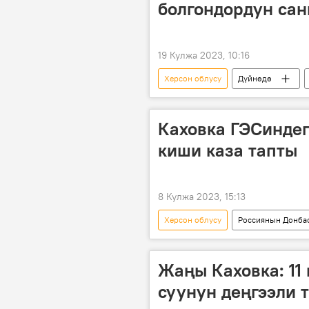
болгондордун сан
19 Кулжа 2023, 10:16
Херсон облусу
Дүйнөдө
Каховка ГЭСиндег
киши каза тапты
8 Кулжа 2023, 15:13
Херсон облусу
Россиянын Донбас
Россия
Каховка ГЭСи
Жаңы Каховка: 11 
суунун деңгээли 