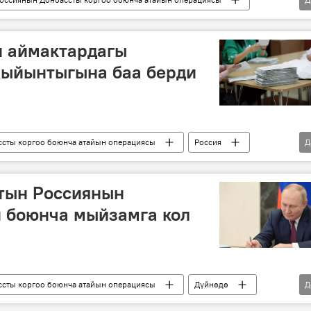
Запорожье облусу
ДЭР
ЛЭР
н аймактардагы
ыйынтыгына баа берди
сты коргоо боюнча атайын операциясы
Россия
Д
е облусу
Владимир Путин
референдум
ктын Россиянын
 боюнча мыйзамга кол
сты коргоо боюнча атайын операциясы
Дүйнөдө
Д
Запорожье облусу
Владимир Путин