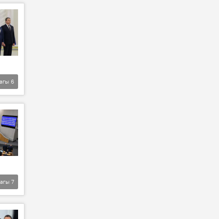
агы
6
агы
7