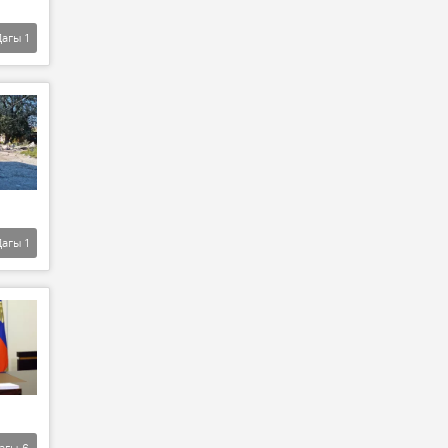
Дагы
1
Дагы
1
агы
6