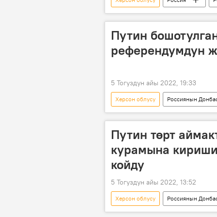
Дүйнөдө
Владимир Путин
жыйын
Путин бошотулга
референдумдун ж
5 Тогуздун айы 2022, 19:33
Херсон облусу
Россиянын Донбас
ДЭР
ЛЭР
Запорожь
Путин төрт айма
курамына кириши
койду
5 Тогуздун айы 2022, 13:52
Херсон облусу
Россиянын Донбас
Россия
ДЭР
ЛЭР