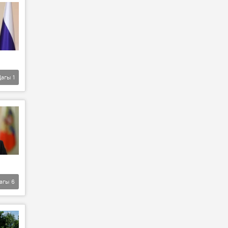
Дагы
1
агы
6