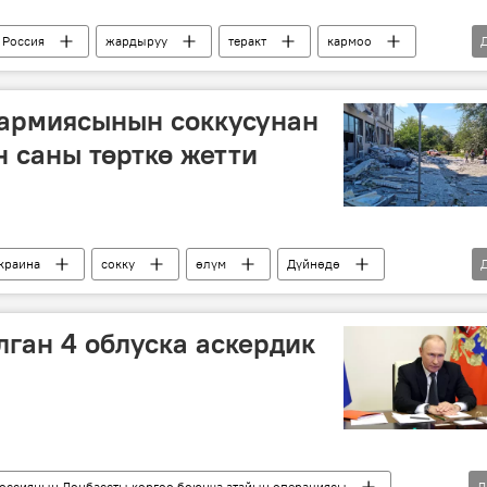
Россия
жардыруу
теракт
кармоо
а атайын операциясы
 армиясынын соккусунан
 саны төрткө жетти
краина
сокку
өлүм
Дүйнөдө
а атайын операциясы
ган 4 облуска аскердик
оссиянын Донбассты коргоо боюнча атайын операциясы
Д