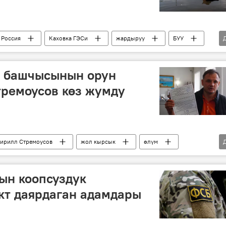
Россия
Каховка ГЭСи
жардыруу
БУУ
н башчысынын орун
тремоусов көз жумду
ирилл Стремоусов
жол кырсык
өлүм
ын коопсуздук
кт даярдаган адамдары