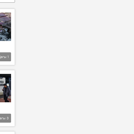
Дагы
1
агы
3