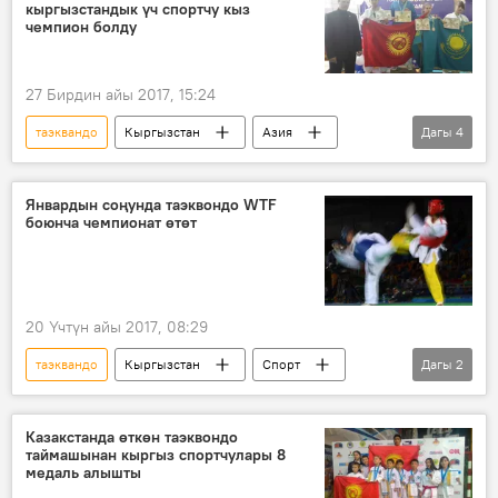
кыргызстандык үч спортчу кыз
спорттук зал
чемпион болду
27 Бирдин айы 2017, 15:24
таэквандо
Кыргызстан
Азия
Дагы
4
Дүйнөдө
Спорт
Жаңылыктар
турнир
Январдын соңунда таэквондо WTF
боюнча чемпионат өтөт
20 Үчтүн айы 2017, 08:29
таэквандо
Кыргызстан
Спорт
Дагы
2
Жаңылыктар
мелдеш
Казакстанда өткөн таэквондо
таймашынан кыргыз спортчулары 8
медаль алышты