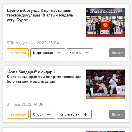
Дүйнө кубогунда Кыргызстандын
таэквондочулары 18 алтын медаль
утту. Сүрөт
6 Тогуздун айы 2022, 13:04
таэквандо
Кыргызстан
Казань
Дагы
4
Дүйнө кубогу
алтын
Спорт
Сүрөт
"Азия балдары" оюндары.
Кыргызстандык эки спортчу тхэквондо
боюнча эки медаль алды
31 Теке 2022, 14:36
таэквандо
Спорт
Кыргызстан
Дагы
4
Россия
эл аралык
мелдеш
медаль