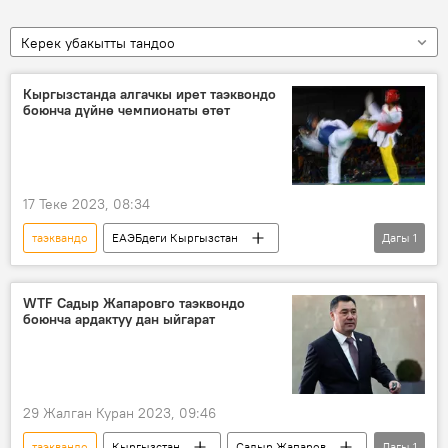
Керек убакытты тандоо
Кыргызстанда алгачкы ирет таэквондо
боюнча дүйнө чемпионаты өтөт
17 Теке 2023, 08:34
таэквандо
ЕАЭБдеги Кыргызстан
Дагы
1
Спорт
дүйнө чемпионаты
WTF Садыр Жапаровго таэквондо
боюнча ардактуу дан ыйгарат
29 Жалган Куран 2023, 09:46
таэквандо
Кыргызстан
Садыр Жапаров
Дагы
1