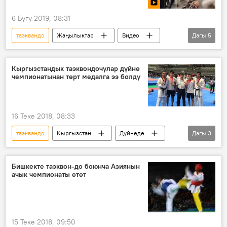
6 Бугу 2019, 08:31
таэквандо
Жаңылыктар
Видео
Дагы
5
Мультимедиа
Дүйнөдө
Кытай
мушташ
Спорт
Кыргызстандык таэквондочулар дүйнө
чемпионатынан төрт медалга ээ болду
16 Теке 2018, 08:33
таэквандо
Кыргызстан
Дүйнөдө
Дагы
3
Спорт
Жаңылыктар
Түштүк Корея
Бишкекте таэквон-до боюнча Азиянын
ачык чемпионаты өтөт
15 Теке 2018, 09:50