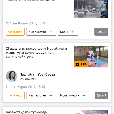
12 Чын Куран 2017, 10:15
таэквандо
Кыргызстан
Коом
Дагы
6
рейтинг
валюта
туризм
такси
театр
21 жаштагы таэквондочу Нурай: мага
машыгууга келгендердин эң
күйүүчү-майлоочу каражат
кичинекейи үчтө
2:56
Таалайгүл Усенбаева
Журналист
11 Чын Куран 2017, 15:13
таэквандо
Кыргызстан
Мультимедиа
Дагы
7
Коом
Спорт
Видео
Жаңылыктар
Бишкек
машыгуу
Казакстандагы турнирде