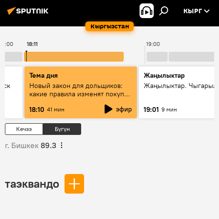
КЫРГ
Кыргызстан
18:00
18:11
19:00
Тема дня
Жаңылыктар
уск
Новый закон для дольщиков:
Жаңылыктар. Чыгарыл
какие правила изменят покупку
квартир
эфир
18:10
19:01
41 мин
9 мин
Кечээ
Бүгүн
г. Бишкек
89.3
таэквандо