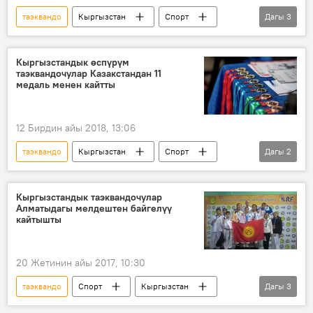
таэквандо
Кыргызстан
Спорт
Дагы
3
Жаңылыктар
Бишкек
чемпионат
Кыргызстандык өспүрүм
таэквандочулар Казакстандан 11
медаль менен кайтты
12 Бирдин айы 2018, 13:06
таэквандо
Кыргызстан
Спорт
Дагы
2
Жаңылыктар
турнир
Кыргызстандык таэквандочулар
Алматыдагы мелдештен байгелүү
кайтышты
20 Жетинин айы 2017, 10:30
таэквандо
Спорт
Кыргызстан
Дагы
3
Жаңылыктар
Алматы
мелдеш