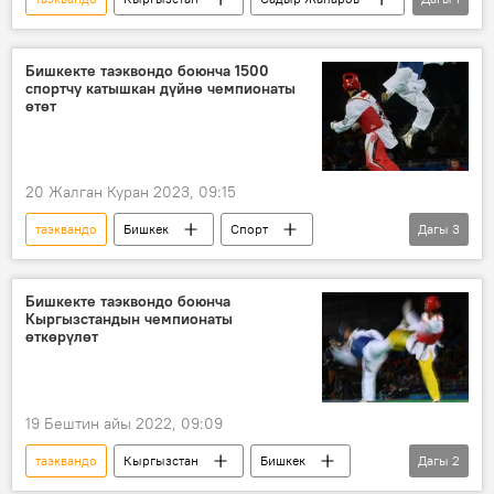
ыйгаруу
Бишкекте таэквондо боюнча 1500
спортчу катышкан дүйнө чемпионаты
өтөт
20 Жалган Куран 2023, 09:15
таэквандо
Бишкек
Спорт
Дагы
3
чемпионат
турнир
Дене тарбия
Бишкекте таэквондо боюнча
Кыргызстандын чемпионаты
өткөрүлөт
19 Бештин айы 2022, 09:09
таэквандо
Кыргызстан
Бишкек
Дагы
2
чемпионат
Спорт