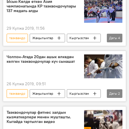
Ысык-Көлдө өткөн Азия
чемпионатында КР таэквондочулары
137 медаль алды
29 Кулжа 2019, 11:56
таэквандо
Жаңылыктар
Кыргызстан
Дагы
4
Спорт
Ысык-Көл облусу
Азия чемпионаты
медаль
Чолпон-Атада 20дан ашык өлкөдөн
келген таэквондочулар күч сынашат
26 Кулжа 2019, 09:51
таэквандо
Жаңылыктар
Кыргызстан
Дагы
2
Спорт
чемпионат
Таэквондочулар фитнес залдын
кызматкерлери менен мушташты.
Кытайда тартылган видео