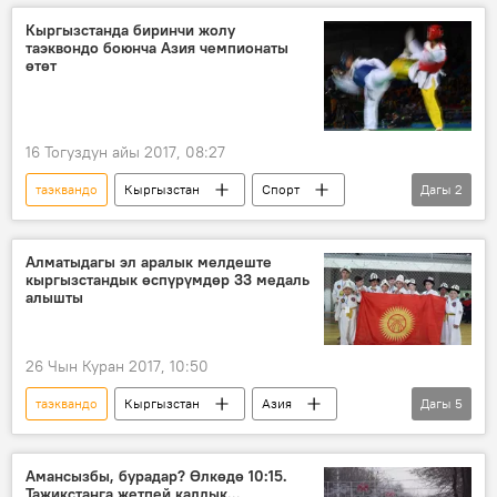
Кыргызстанда биринчи жолу
таэквондо боюнча Азия чемпионаты
өтөт
16 Тогуздун айы 2017, 08:27
таэквандо
Кыргызстан
Спорт
Дагы
2
Жаңылыктар
чемпионат
Алматыдагы эл аралык мелдеште
кыргызстандык өспүрүмдөр 33 медаль
алышты
26 Чын Куран 2017, 10:50
таэквандо
Кыргызстан
Азия
Дагы
5
Дүйнөдө
Коом
Спорт
Жаңылыктар
мелдеш
Амансызбы, бурадар? Өлкөдө 10:15.
Тажикстанга жетпей калдык...