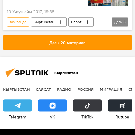
10 Үчтүн айы 2017, 19:58
таэквандо
Кыргызстан
Спорт
Дагы
3
Жаңылыктар
Ысык-Көл
медаль
Дагы 20 материал
Кыргызстан
КЫРГЫЗСТАН
САЯСАТ
РАДИО
РОССИЯ
МИГРАЦИЯ
СП
Telegram
VK
ТikТоk
Rutube