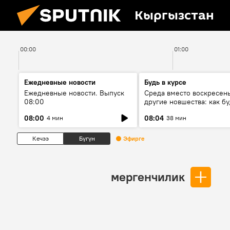
Кыргызстан
00:00
01:00
Ежедневные новости
Будь в курсе
Ежедневные новости. Выпуск
Среда вместо воскресень
08:00
другие новшества: как бу
проходить выборы в КР?
08:00
08:04
4 мин
38 мин
Кечээ
Бүгүн
Эфирге
мергенчилик