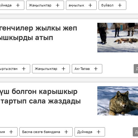
үйнөдө
Жаңылыктар
аңчылык
буйвол
ргенчилер жылкы жеп
рышкырды атып
ыргызстан
Жаңылыктар
Ак-Талаа
мүш болгон карышкыр
 тартып сала жаздады
зия
Басма сөзгө баяндама
Дүйнөдө
Д