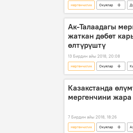
мергенчилик
Окуялар
Д
Ак-Талаадагы ме
жаткан дөбөт ка
өлтүрүштү
13 Бирдин айы 2018, 20:08
мергенчилик
Окуялар
К
карышкыр
Казакстанда өлү
мергенчини жара
7 Бирдин айы 2018, 18:26
мергенчилик
Окуялар
А