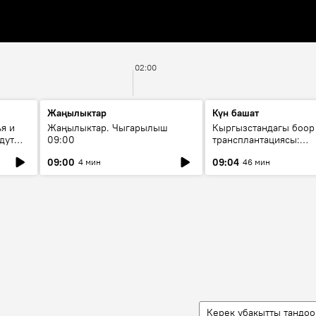
02:00
Жаңылыктар
Күн башат
я и
Жаңылыктар. Чыгарылыш
Кыргызстандагы боор
дут
09:00
трансплантациясы:
жетишкендиктер жана
09:00
09:04
4 мин
46 мин
келечеги
Керек убакытты тандоо