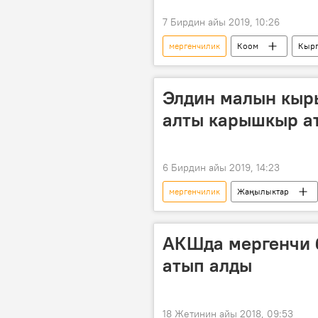
7 Бирдин айы 2019, 10:26
мергенчилик
Коом
Кырг
Жогорку Кеңеш
карышкыр
Элдин малын кыр
алты карышкыр а
6 Бирдин айы 2019, 14:23
мергенчилик
Жаңылыктар
Ак-Суу
карышкыр
АКШда мергенчи 
атып алды
18 Жетинин айы 2018, 09:53