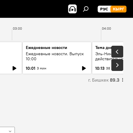
РУС
КЫРГ
03:00
04:00
Ежедневные новости
Тема дня
Ежедневные новости. Выпуск
Эль-Ниньо, жара и 
10:00
действительно вли
 өнүгүү
погоду в Кыргызст
10:01
10:13
3 мин
38 мин
г. Бишкек
89.3