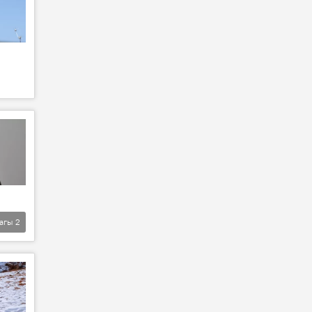
агы
2