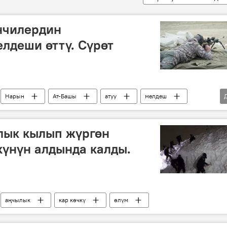
нчилердин
лдеши өттү. Сүрөт
Нарын
Ат-Башы
атуу
мелдеш
лык кылып жүргөн
күнүн алдында калды.
аңчылык
кар көчкү
өлүм