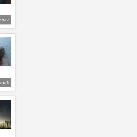
агы
2
агы
3