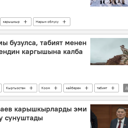
карышкыр
Нарын облусу
ы бузулса, табият менен
рендин каргышына калба
Кыргызстан
Коом
кайберен
табият
Д
жаратылыш
аев карышкырларды эми
у сунуштады