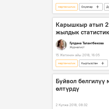
мергенчилик
Окуялар
Д
Карышкыр атып 2
жылдык статисти
Гүлдана Талантбекова
Журналист
15 Жетинин айы 2018, 16:05
мергенчилик
Кыргызстан
өкмөт
сом
жырткы
Буйвол белгилүү 
өлтүрдү
2 Кулжа 2018, 08:32