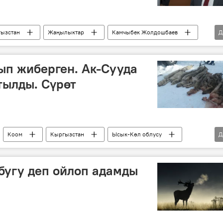
ызстан
Жаңылыктар
Камчыбек Жолдошбаев
Д
ып жиберген. Ак-Сууда
тылды. Сүрөт
Коом
Кыргызстан
Ысык-Көл облусу
Д
егерь
бугу деп ойлоп адамды