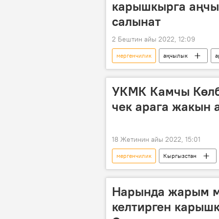
карышкырга аңчы
салынат
2 Бештин айы 2022, 12:09
мергенчилик
аңчылык
а
УКМК Камчы Көлб
чек арага жакын 
18 Жетинин айы 2022, 15:01
мергенчилик
Кыргызстан
кармоо
Сүрөт
Нарында жарым м
келтирген карыш