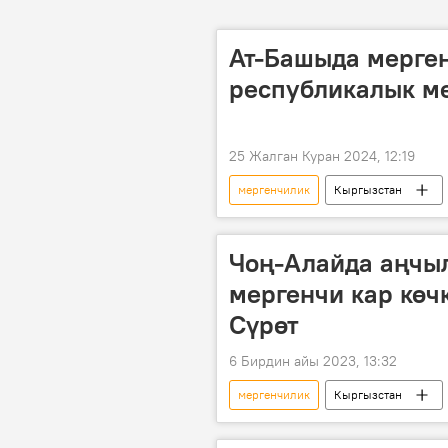
Ат-Башыда мерге
республикалык ме
25 Жалган Куран 2024, 12:19
мергенчилик
Кыргызстан
Сүрөт
Чоң-Алайда аңчы
мергенчи кар көч
Сүрөт
6 Бирдин айы 2023, 13:32
мергенчилик
Кыргызстан