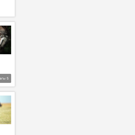
агы
5