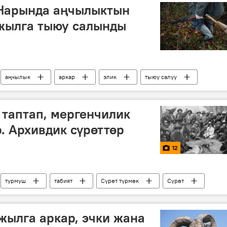
Нарында аңчылыктын
 жылга тыюу салынды
аңчылык
аркар
элик
тыюу салуу
 таптап, мергенчилик
. Архивдик сүрөттөр
12
турмуш
табият
Сүрөт түрмөк
Сүрөт
жылга аркар, эчки жана