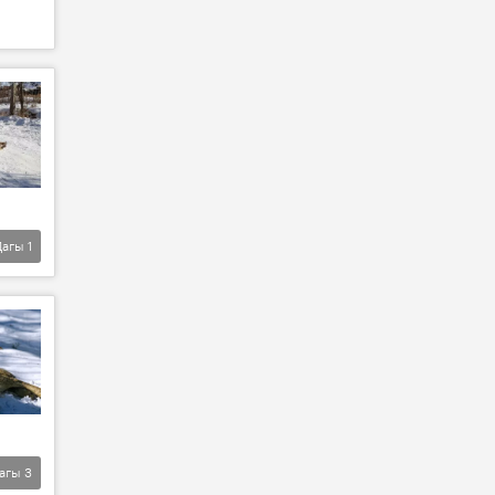
Дагы
1
агы
3