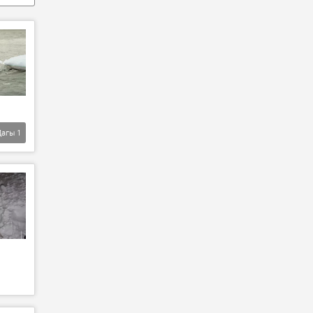
Дагы
1