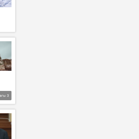
агы
3