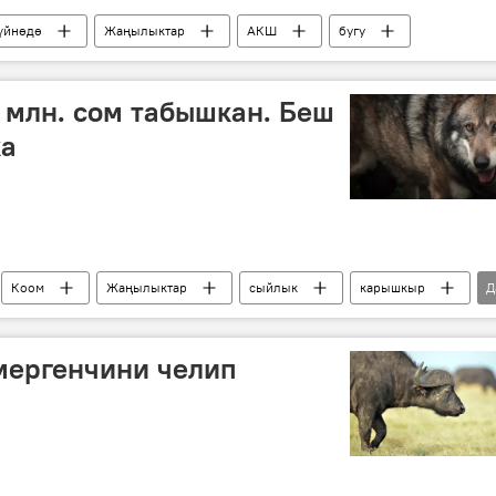
үйнөдө
Жаңылыктар
АКШ
бугу
 млн. сом табышкан. Беш
ка
Коом
Жаңылыктар
сыйлык
карышкыр
Д
ч
миллион
чөө
мергенчини челип