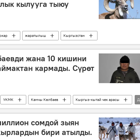
лык кылууга тыюу
ркар
жаратылыш
Кыргызстан
аевди жана 10 кишини
аймактан кармады. Сүрөт
УКМК
Камчы Көлбаев
Кыргыз-кытай чек арасы
Д
иллион сомдой зыян
кырлардын бири атылды.