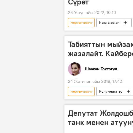
Сүрөт
26 Үчтүн айы 2022, 10:10
мергенчилик
Кыргызстан
Табияттын мыйзам
жазалайт. Кайбе
Шаакан Токтогул
24 Жетинин айы 2019, 17:42
мергенчилик
Колумнисттер
аңчылык
мораторий
Депутат Жолдошб
танк менен атуун