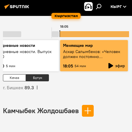
КЫРГ
Кыргызстан
18:05
едневные новости
Меняющие мир
едневные новости. Выпуск
Аскар Салымбеков: «Человек
:00
должен постоянно
совершенствоваться»
эфир
:00
18:05
5 мин
54 мин
Кечээ
Бүгүн
г. Бишкек
89.3
Камчыбек Жолдошбаев