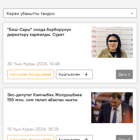
Керек убакытты тандоо
"Беш-Сары" соода борборунун
директору кармалды. Сүрөт
30 Чын Куран 2024, 14:48
Камчыбек Жолдошбаев
Кыргызстан
Дагы
2
УКМК
кылмыш
Экс-депутат Камчыбек Жолдошбаев
150 млн. сом төлөп абактан чыкты
19 Чын Куран 2024, 18:29
Камчыбек Жолдошбаев
Кыргызстан
Дагы
6