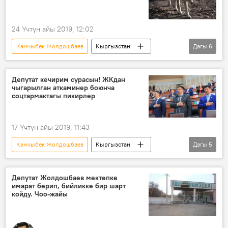
24 Үчтүн айы 2019, 12:02
Камчыбек Жолдошбаев
Кыргызстан
Дагы
6
Коом
Жаңылыктар
Нарын облусу
карышкыр
ок атуу
Депутат кечирим сурасын! ЖКдан
чыгарылган аткаминер боюнча
тик учак
соцтармактагы пикирлер
17 Үчтүн айы 2019, 11:43
Камчыбек Жолдошбаев
Кыргызстан
Дагы
5
Коом
Жаңылыктар
Мирлан Бакиров
Тазабек Икрамов
Депутат Жолдошбаев мектепке
имарат берип, бийликке бир шарт
Жогорку Кеңеш
койду. Чоо-жайы