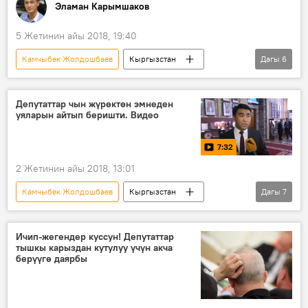
Эламан Карымшаков
5 Жетинин айы 2018, 19:40
Камчыбек Жолдошбаев
Кыргызстан
Дагы
6
Коом
Жаңылыктар
Нарын облусу
Ак-Талаа району
Депутаттар чын жүрөктөн эмнеден
уяларын айтып беришти. Видео
мектеп
имарат
7:32
2 Жетинин айы 2018, 13:01
Камчыбек Жолдошбаев
Кыргызстан
Дагы
7
Мультимедиа
Коом
Видео
Жаңылыктар
Таабалды Тиллаев
Ичип-жегендер куссун! Депутаттар
тышкы карыздан кутулуу үчүн акча
Жогорку Кеңеш
Сурамжылоо
берүүгө даярбы