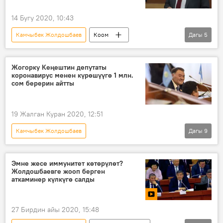
14 Бугу 2020, 10:43
Камчыбек Жолдошбаев
Коом
Дагы
5
Кыргызстан
Жаңылыктар
Саясат
депутат
коронавирус
Жогорку Кеңештин депутаты
коронавирус менен күрөшүүгө 1 млн.
сом берерин айтты
19 Жалган Куран 2020, 12:51
Камчыбек Жолдошбаев
Дагы
9
Коронавируска байланыштуу Кыргызстандагы кырдаал
Кыргызстандагы коронавирус жуктуруп алгандар
Эмне жесе иммунитет көтөрүлөт?
Жолдошбаевге жооп берген
Жаңылыктар
Коом
Кыргызстан
аткаминер күлкүгө салды
депутат
Мухаммедкалый Абылгазиев
коронавирус
акча
27 Бирдин айы 2020, 15:48