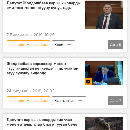
наам
өкмөт
Депутат Жолдошбаев карышкырларды
эми танк менен атууну сунуштады
7 Бирдин айы 2019, 10:26
Камчыбек Жолдошбаев
Коом
Дагы
5
Кыргызстан
Жаңылыктар
Жогорку Кеңеш
карышкыр
Жолдошбаев карышкыр менен
"туугандыктан кечкенде". Тик учактан
мергенчилик
атуу сунушу видеодо
24 Үчтүн айы 2019, 20:02
Камчыбек Жолдошбаев
Кыргызстан
Дагы
7
Мультимедиа
Коом
Видео
Жаңылыктар
Ат-Башы
карышкыр
Депутат: карышкырларды тик учак
менен аталы, алар бизге тууган беле
тик учак