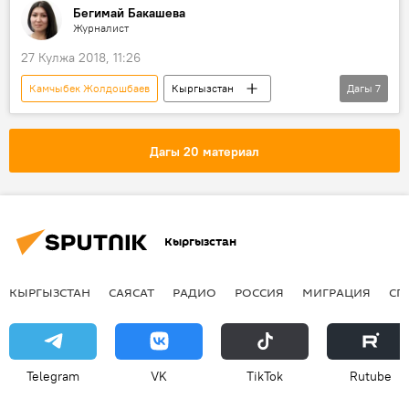
Бегимай Бакашева
Журналист
27 Кулжа 2018, 11:26
Камчыбек Жолдошбаев
Кыргызстан
Дагы
7
Коом
Жаңылыктар
Ой-пикир
Жогорку Кеңеш
жардам
өкмөт
Дагы 20 материал
эсеп
Кыргызстан
КЫРГЫЗСТАН
САЯСАТ
РАДИО
РОССИЯ
МИГРАЦИЯ
СП
Telegram
VK
ТikТоk
Rutube