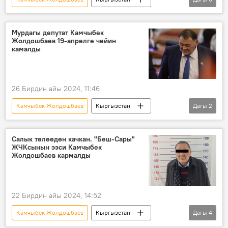
УКМК
базар
салык
камак
тил кат
зыян
Мурдагы депутат Камчыбек
Жолдошбаев 19-апрелге чейин
камалды
26 Бирдин айы 2024, 11:46
Камчыбек Жолдошбаев
Кыргызстан
Дагы
2
соттук чечим
баш коргоо чарасы
Салык төлөөдөн качкан. "Беш-Сары"
ЖЧКсынын ээси Камчыбек
Жолдошбаев кармалды
22 Бирдин айы 2024, 14:52
Камчыбек Жолдошбаев
Кыргызстан
Дагы
4
Бишкек
УКМК
салык