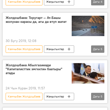
Камчыбек Жолдошбаев
Жаңылыктар
Дагы
4
Коом
Кыргызстан
депутат
айыл чарба
Жолдошбаев: Торугарт — Ат-Башы
жолунан карасы да, агы да өтүп жатат
30 Бугу 2019, 12:08
Камчыбек Жолдошбаев
Жаңылыктар
Дагы
5
Коом
Кыргызстан
Ат-Башы
жол
Торугарт
Жолдошбаев Абылгазиевди
"Капиталисттик эмгектин баатыры"
атады
24 Чын Куран 2019, 11:57
Камчыбек Жолдошбаев
Жаңылыктар
Дагы
5
Коом
Кыргызстан
Саясат