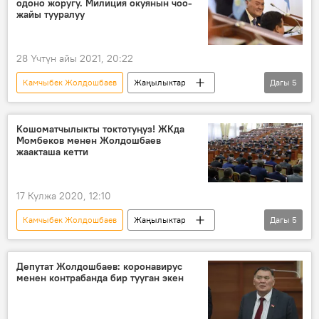
одоно жоругу. Милиция окуянын чоо-
колдоо
уу коргошун
жайы тууралуу
28 Үчтүн айы 2021, 20:22
Камчыбек Жолдошбаев
Жаңылыктар
Дагы
5
Кыргызстан
Окуялар
Саясат
милиция
жол кырсык
Кошоматчылыкты токтотуңуз! ЖКда
Момбеков менен Жолдошбаев
жаакташа кетти
17 Кулжа 2020, 12:10
Камчыбек Жолдошбаев
Жаңылыктар
Дагы
5
Кыргызстан
Саясат
Рыскелди Момбеков
депутат
Депутат Жолдошбаев: коронавирус
менен контрабанда бир тууган экен
өкмөт