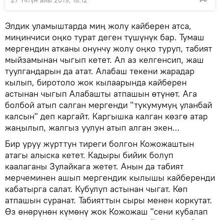
27 Үчтүн айы 2019, 18:12
Элдик уламыштарда миң жолу кайберен атса,
миңинчиси оңко турат деген түшүнүк бар. Тумаш
мергендин атканы онунчу жолу оңко туруп, табият
мыйзамынан чыгып кетет. Ал аз келгенсип, жаш
туулгандарын да атат. Алабаш текени жарадар
кылып, биротоло жок кылаарында кайберен
астынан чыгып Алабашты атпашын өтүнөт. Ага
болбой атып салган мергенди "тукумумуң уланбай
калсын" деп каргайт. Каргышка калган көзгө атар
жаңылып, жалгыз уулун атып алган экен...
Бир уруу журттун тиреги болгон Кожожаштын
атагы алыска кетет. Кадыры бийик болуп
каалаганы Зулайкага жетет. Анын да табият
мерчеминен ашып мергендик кылышы кайберенди
кабатырга салат. Кубулуп астынан чыгат. Көп
атпашын суранат. Табияттын сыры менен коркутат.
Өз өнөрүнөн күмөнү жок Кожожаш "сени кубалап