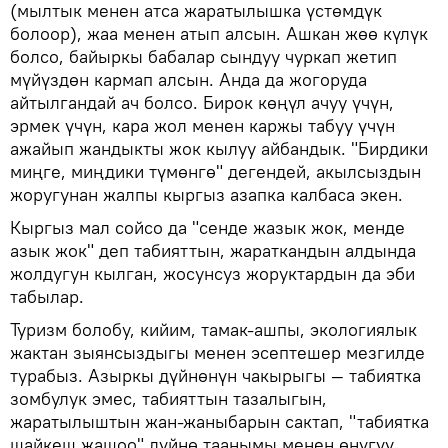
(мылтык менен атса жаратылышка үстөмдүк
болоор), жаа менен атып алсын. Ашкан жөө күлүк
болсо, байыркы бабалар сындуу чуркап жетип
мүйүздөн кармап алсын. Анда да жогоруда
айтылгандай ач болсо. Бирок көңүл ачуу үчүн,
эрмек үчүн, кара жол менен каржы табуу үчүн
ажайып жандыкты жок кылуу айбандык. "Бирдики
миңге, миңдики түмөнгө" дегендей, акылсыздын
жоругунан жалпы кыргыз азапка калбаса экен.
Кыргыз мал сойсо да "сенде жазык жок, менде
азык жок" деп табияттын, жараткандын алдында
жолдугун кылган, жосунсуз жоруктардын да эби
табылар.
Туризм болобу, кийим, тамак-ашпы, экологиялык
жактан зыянсыздыгы менен эсептешер мезгилде
турабыз. Азыркы дүйнөнүн чакырыгы — табиятка
зомбулук эмес, табияттын тазалыгын,
жаратылыштын жан-жаныбарын сактап, "табиятка
шайкеш жашоо" дүйнө таанымы менен өнүгүү.