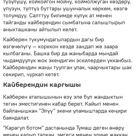
түзүлүшү, койкойгон мойну, коймолжуган көздөрү,
упузун, түптүз буттары ушунчалык көркөм, көзгө
толумдуу. Салттуу билимде күлүк ат менен
тайганды кайберендин сымбатына салыштырып
аныкташканы айтылып келет.
Кайберен тукумундагылардын дагы бир
өзгөчөлүгү — корккон кезде заңдап же заара
кылбаганы. Башка бир да жаныбарда мындай
чыдамдуулук жок экендигин эскилерден укканбыз.
Кайберендин жаңы туулган улак, чаарчыктары шак
секирип, чуркап кетет.
Кайберендин каргышы
Кайберен аталышынын өзү эле бул жандыктын
тегин эместигинен кабар берет. Кайып менен
байланышкан "Элүү" экени уламыштарда кеңири
баяндалат.
"Карагул ботом" дастанында Тумаш деген өнөрү
менен кадыр тапкан, эмгеги менен элине жаккан,