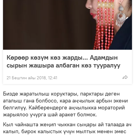
Көрөөр көзүм көз жарды... Адамдын
сырын жашыра албаган көз тууралуу
21 Бештин айы 2018, 12:41
Бизде жаратылыш коруктары, парктары деген
аталыш гана болбосо, кара аңчылык арбын экени
белгилүү. Кайберендерге аңчылыкка мораторий
жарыялоо учурга шай аракет болмок.
Кыл чайнашта жеңип чыккан сыңары ай талаада ач
калып, бирок калыстык үчүн мылтык менен эмес