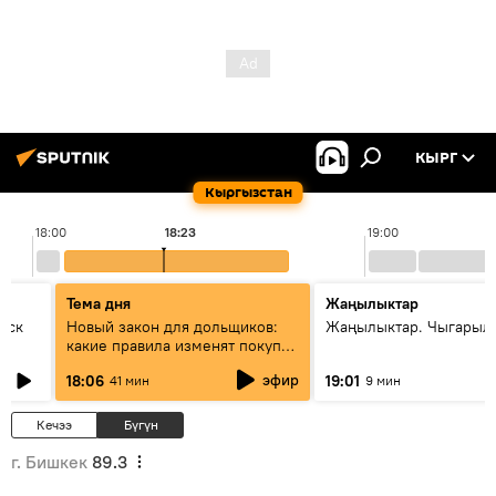
КЫРГ
Кыргызстан
18:00
18:23
19:00
Тема дня
Жаңылыктар
уск
Новый закон для дольщиков:
Жаңылыктар. Чыгарыл
какие правила изменят покупку
квартир
эфир
18:06
19:01
41 мин
9 мин
Кечээ
Бүгүн
г. Бишкек
89.3