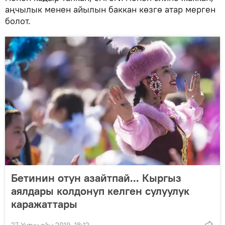
аңчылык менен айылын баккан көзгө атар мерген
болот.
Бетинин отун азайтпай... Кыргыз
аялдары колдонуп келген сулуулук
каражаттары