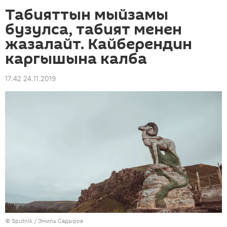
Табияттын мыйзамы
бузулса, табият менен
жазалайт. Кайберендин
каргышына калба
17:42 24.11.2019
©
Sputnik / Эмиль Садыров