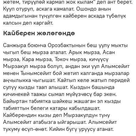
жетем, тирүүлөй кармап жок кылам" деп ант берет.
Кууп отуруп, аскага камалат. Ошондо анын
адамдыгынан түңүлгөн кайберен аскада түбөлүк
калсын деп каргайт.
Кайберен жөлөгөндө
Санжыра боюнча Орозбактынын беш уулу мыкты
чыгып беш мырза аталат. Арык мырза, Асан
мырза, Кара мырза, Токоч мырза, кичүүсү
Мырзакул мырза болуп, андан эки уул Алымсейит
менен Тынымсейит бой жетип калганда мырзалар
аңчылыкка чыгышат. Кайтып келе жатып перидей
сулуу кызды таап алышат. Кыздын башында
кичинекей таажы сымал мүйүзчөсү бар экен.
Байыртан табиятка шайкеш жашаган эл кызды
табияттын белеги катары кабылдашат.
Кайберендин кызы деп Мырзакулдун туну
Алымсейит атабызга ыйгарышат. Алымсейит
тукуму өсүп-өнөт. Кийин бугу уруусу атанат.