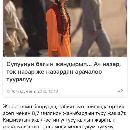
Сулуунун багын жандырып... Ач назар,
ток назар же назардан арачалоо
тууралуу
15 Тогуздун айы 2019, 13:48
Жер эненин боорунда, табияттын койнунда орточо
эсеп менен 8,7 миллион жаныбардын түрү жашайт.
Кишизатын акыл-эстин үлгүсү кылып жаратып,
жаратылыштын жөлөмөсү менен укум-тукуму