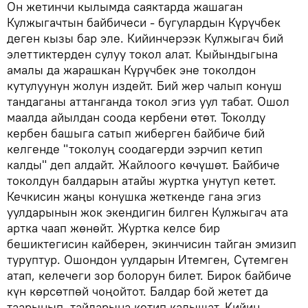
Он жетинчи кылымда саяктарда жашаган
Кулжыгачтын байбичеси - бугулардын Күрүчбек
деген кызы бар эле. Кийинчерээк Кулжыгач бий
элеттиктерден сулуу токол алат. Кыйындыгына
амалы да жарашкан Күрүчбек эне токолдон
кутулуунун жолун издейт. Бий жер чалып конуш
тандаганы аттанганда токол эгиз уул табат. Ошол
маалда айылдан соода кербени өтөт. Токолду
кербен башыга сатып жиберген байбиче бий
келгенде "токолуң соодагерди ээрчип кетип
калды" деп алдайт. Жайлоого көчүшөт. Байбиче
токолдун балдарын атайы журтка унутуп кетет.
Кечкисин жаңы конушка жеткенде гана эгиз
уулдарынын жок экендигин билген Кулжыгач ата
артка чаап жөнөйт. Журтка келсе бир
бешиктегисин кайберен, экинчисин тайган эмизип
туруптур. Ошондон уулдарын Итемген, Сүтемген
атап, келечеги зор болорун билет. Бирок байбиче
күн көрсөтпөй чоңойтот. Балдар бой жетет да
таарынып, тайларына кетип калышат. Кийин