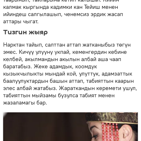
калмак кыргында кадимки кан Тейиш менен
ийиндеш салгылашып, ченемсиз эрдик жасап
аттары чыгат.
Тизгин жыяр
Нарктан тайып, салттан аттап жатканыбыз төгүн
эмес. Кичүү улууну укпай, кеменгердин кебине
келбей, акылмандын акылын албай аша чаап
баратабыз. Жеке адамдык, коомдук
кызыкчылыкты мындай кой, улуттук, адамзаттык
баалуулуктардын башын аттап, табияттын каарын
элес албай жатабыз. Жараткандын керемети ушул,
табияттын мыйзамы бузулса табият менен
жазаламагы бар.