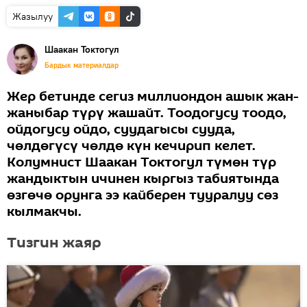
Жазылуу
Шаакан Токтогул
Бардык материалдар
Жер бетинде сегиз миллиондон ашык жан-
жаныбар түрү жашайт. Тоодогусу тоодо,
ойдогусу ойдо, суудагысы сууда,
чөлдөгүсү чөлдө күн кечирип келет.
Колумнист Шаакан Токтогул түмөн түр
жандыктын ичинен кыргыз табиятында
өзгөчө орунга ээ кайберен тууралуу сөз
кылмакчы.
Тизгин жаяр