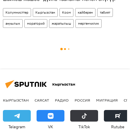
Колумнисттер
Кыргызстан
Коом
кайберен
табият
аңчылык
мораторий
жаратылыш
мергенчилик
Кыргызстан
КЫРГЫЗСТАН
САЯСАТ
РАДИО
РОССИЯ
МИГРАЦИЯ
СП
Telegram
VK
ТikТоk
Rutube