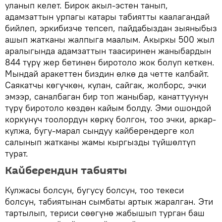
уланып келет. Бирок акыл-эстен танып,
адамзаттын урпагы катары табиятты каалагандай
бийлеп, эркибизче тепсеп, пайдабыздан зыяныбыз
ашып жатканы жалпыга маалым. Акыркы 500 жыл
аралыгында адамзаттын таасиринен жаныбардын
844 түрү жер бетинен биротоло жок болуп кеткен.
Мындай аракеттен биздин өлкө да четте калбайт.
Саякатчы көгүчкөн, кулан, сайгак, жолборс, эчки
эмээр, саналбаган бир топ жаныбар, канаттуунун
түрү биротоло көздөн кайым болду. Эми ошондой
коркунуч тоолордун көркү болгон, тоо эчки, аркар-
кулжа, бугу-марал сындуу кайберендерге кол
салынып жатканы жамы кыргызды түйшөлтүп
турат.
Кайберендин табияты
Кулжасы болсун, бугусу болсун, тоо текеси
болсун, табиятынан сымбаты артык жаралган. Эти
тартылып, териси сөөгүнө жабышып турган баш