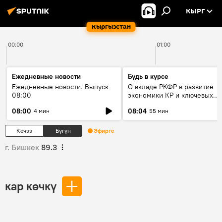
КЫРГ
Кыргызстан
00:00
01:00
Ежедневные новости
Будь в курсе
Ежедневные новости. Выпуск
О вкладе РКФР в развитие
08:00
экономики КР и ключевых
секторах до 2030 года
08:00
08:04
4 мин
55 мин
Кечээ
Бүгүн
Эфирге
г. Бишкек
89.3
кар көчкү