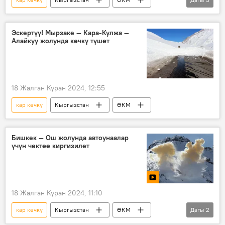
ашуу
жамгыр
эскертүү
Эскертүү! Мырзаке — Кара-Кулжа —
Алайкуу жолунда көчкү түшөт
18 Жалган Куран 2024, 12:55
кар көчкү
Кыргызстан
ӨКМ
Бишкек — Ош жолунда автоунаалар
үчүн чектөө киргизилет
18 Жалган Куран 2024, 11:10
кар көчкү
Кыргызстан
ӨКМ
Дагы
2
Бишкек – Ош жолу
атып түшүрүү