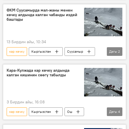
Бишкек – Ош жолу
трасса
ӨКМ Суусамырда мал-жаны менен
көчкү алдында калган чабанды издей
баштады
13 Бирдин айы, 10:34
кар көчкү
Кыргызстан
Суусамыр
Дагы
2
ӨКМ
издөө
Кара-Кулжада кар көчкү алдында
калган кишинин сөөгү табылды
3 Бирдин айы, 16:08
кар көчкү
Кыргызстан
Ош
Дагы
4
Кара-Кулжа
ӨКМ
куткаруучу
издөө