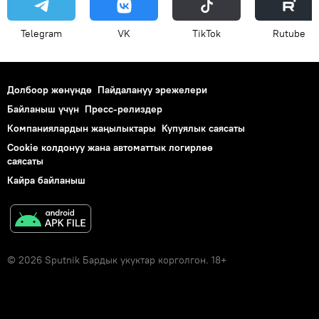
Telegram
VK
ТikТоk
Rutube
Долбоор жөнүндө
Пайдалануу эрежелери
Байланыш үчүн
Пресс-релиздер
Компаниялардын жаңылыктары
Купуялык саясаты
Cookie колдонуу жана автоматтык логирлөө
саясаты
Кайра байланыш
© 2026 Sputnik Бардык укуктар корголгон. 18+