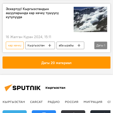
Эскертүү! Кыргызстандын
ашууларында кар көчкү түшүүсү
күтүлүүдө
16 Жалган Куран 2024, 15:11
кар көчкү
Кыргызстан
аба ырайы
Дагы
1
ашуу
Дагы 20 материал
Кыргызстан
КЫРГЫЗСТАН
САЯСАТ
РАДИО
РОССИЯ
МИГРАЦИЯ
СП