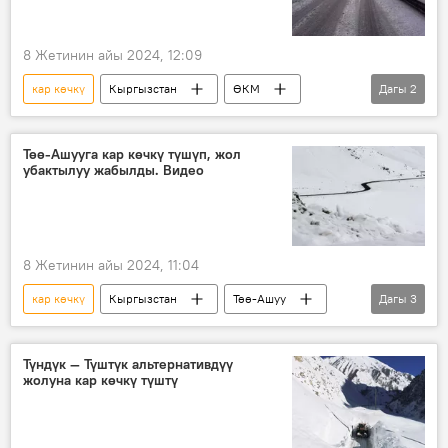
8 Жетинин айы 2024, 12:09
кар көчкү
Кыргызстан
ӨКМ
Дагы
2
трасса
Төө-Ашуу
Төө-Ашууга кар көчкү түшүп, жол
убактылуу жабылды. Видео
8 Жетинин айы 2024, 11:04
кар көчкү
Кыргызстан
Төө-Ашуу
Дагы
3
эскертүү
ӨКМ
Транспорт жана коммуникациялар министрлиги
Түндүк — Түштүк альтернативдүү
жолуна кар көчкү түштү