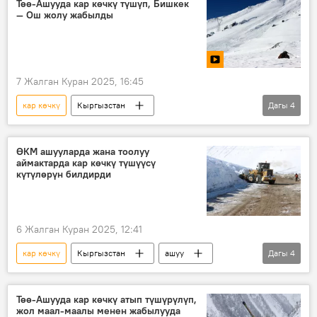
Төө-Ашууда кар көчкү түшүп, Бишкек
— Ош жолу жабылды
7 Жалган Куран 2025, 16:45
кар көчкү
Кыргызстан
Дагы
4
Бишкек – Ош жолу
кырсык
ӨКМ
Видео
ӨКМ ашууларда жана тоолуу
аймактарда кар көчкү түшүүсү
күтүлөрүн билдирди
6 Жалган Куран 2025, 12:41
кар көчкү
Кыргызстан
ашуу
Дагы
4
тоолуу аймак
район
кырсык
ӨКМ
Төө-Ашууда кар көчкү атып түшүрүлүп,
жол маал-маалы менен жабылууда