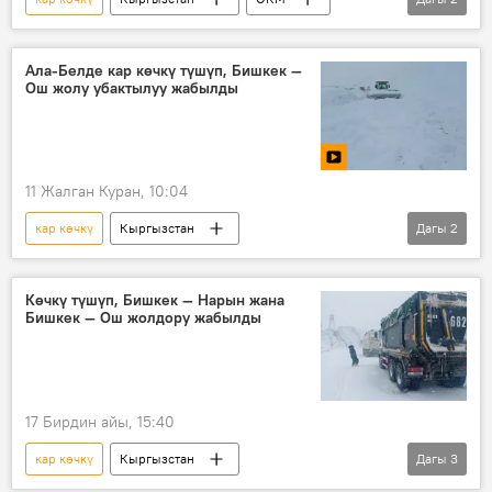
ашуу
жаан
Ала-Белде кар көчкү түшүп, Бишкек —
Ош жолу убактылуу жабылды
11 Жалган Куран, 10:04
кар көчкү
Кыргызстан
Дагы
2
Бишкек – Ош жолу
автоунаа
Көчкү түшүп, Бишкек — Нарын жана
Бишкек — Ош жолдору жабылды
17 Бирдин айы, 15:40
кар көчкү
Кыргызстан
Дагы
3
Бишкек — Нарын — Торугарт жолу