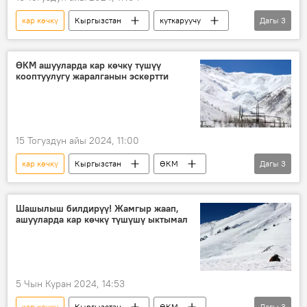
кар көчкү
Кыргызстан
куткаруучу
Дагы
3
кырсык
ӨКМ
Чаткал
ӨКМ ашууларда кар көчкү түшүү
кооптуулугу жаралганын эскертти
15 Тогуздун айы 2024, 11:00
кар көчкү
Кыргызстан
ӨКМ
Дагы
3
аба ырайы
эскертүү
ашуу
Шашылыш билдирүү! Жамгыр жаап,
ашууларда кар көчкү түшүшү ыктымал
5 Чын Куран 2024, 14:53
кар көчкү
Кыргызстан
ӨКМ
Дагы
3