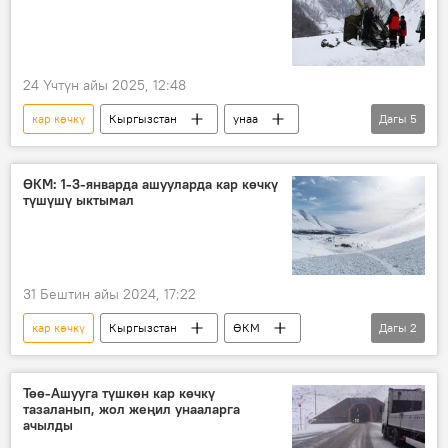
24 Үчтүн айы 2025, 12:48
кар көчкү
Кыргызстан
унаа
Дагы
5
чектөө
Бишкек – Ош жолу
Төө-Ашуу
Сүрөт
атып түшүрүү
ӨКМ: 1-3-январда ашууларда кар көчкү
түшүшү ыктымал
31 Бештин айы 2024, 17:22
кар көчкү
Кыргызстан
ӨКМ
Дагы
2
ашуу
аба ырайы
Төө-Ашууга түшкөн кар көчкү
тазаланып, жол жеңил унааларга
ачылды