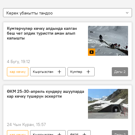
Керек убакытты тандоо
Кумтөрчүлөр көчкү алдында калган
беш чет элдик туристти аман алып
калышты
4 Бугу, 19:12
кар көчкү
Кыргызстан
Кумтөр
Дагы
2
куткаруучу
турист
ӨКМ 25-30-апрель күндөрү ашууларда
кар көчкү түшөрүн эскертти
24 Чын Куран, 15:57
кар көчкү
Кыргызстан
ӨКМ
Дагы
2