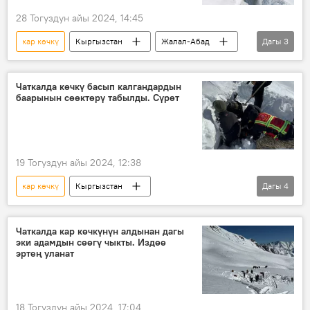
28 Тогуздун айы 2024, 14:45
кар көчкү
Кыргызстан
Жалал-Абад
Дагы
3
ӨКМ
кырсык
коопсуздук
Чаткалда көчкү басып калгандардын
баарынын сөөктөрү табылды. Сүрөт
19 Тогуздун айы 2024, 12:38
кар көчкү
Кыргызстан
Дагы
4
Жалал-Абад облусу
Чаткал
тик учак
ӨКМ
Чаткалда кар көчкүнүн алдынан дагы
эки адамдын сөөгү чыкты. Издөө
эртең уланат
18 Тогуздун айы 2024, 17:04