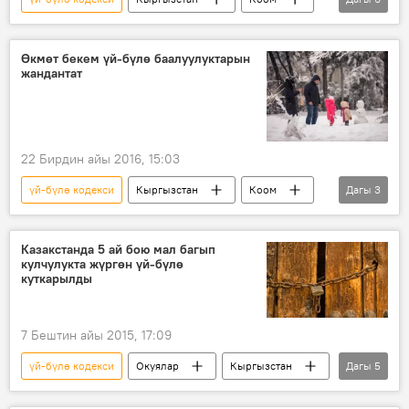
Жаңылыктар
дин
каттоо
мыйзам
нике
Өкмөт бекем үй-бүлө баалуулуктарын
жандантат
Өспүрүмдөр менен никелешүүгө тыюу салган мыйзам долбоору
22 Бирдин айы 2016, 15:03
үй-бүлө кодекси
Кыргызстан
Коом
Дагы
3
Жаңылыктар
программа
балалык
Казакстанда 5 ай бою мал багып
кулчулукта жүргөн үй-бүлө
куткарылды
7 Бештин айы 2015, 17:09
үй-бүлө кодекси
Окуялар
Кыргызстан
Дагы
5
Азия
Жаңылыктар
Казакстан