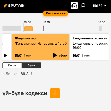
КЫРГ
Кыргызстан
15:00
15:15
16:00
Жаңылыктар
Ежедневные новости
кая
Жаңылыктар. Чыгарылыш 15:00
Ежедневные новости. 
16:00
эфир
15:01
16:01
7 мин
3 мин
Кечээ
Бүгүн
г. Бишкек
89.3
үй-бүлө кодекси