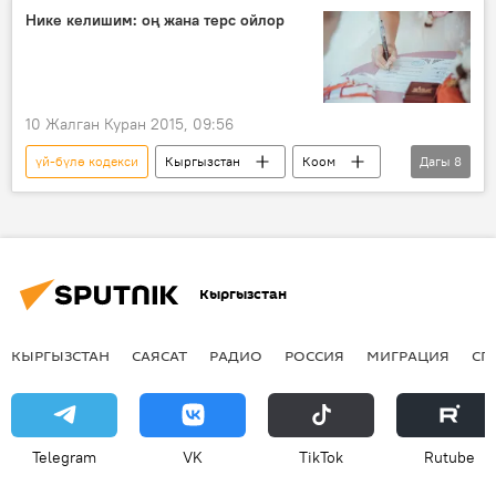
мал
кулчулук
Нике келишим: оң жана терс ойлор
10 Жалган Куран 2015, 09:56
үй-бүлө кодекси
Кыргызстан
Коом
Дагы
8
Жаңылыктар
Надира Нарматова
Александр Гайворонский
Айгүл Кызылакова
Чубак ажы Жалилов
Кыргызстан
Жогорку Кеңеш
нике келишими
Абдимуталип Кочкорбаев
КЫРГЫЗСТАН
САЯСАТ
РАДИО
РОССИЯ
МИГРАЦИЯ
СП
Telegram
VK
ТikТоk
Rutube