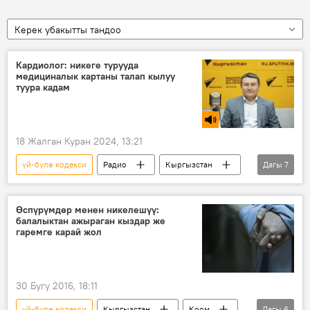
Керек убакытты тандоо
Кардиолог: никеге турууда
медициналык картаны талап кылуу
туура кадам
18 Жалган Куран 2024, 13:21
үй-бүлө кодекси
Радио
Кыргызстан
Дагы
7
жүрөк
кан тамыр
текшерүү
жубайлар
ден соолук
үй-бүлө
Өспүрүмдөр менен никелешүү:
балалыктан ажыраган кыздар же
Амирбек Мидинов
гаремге карай жол
30 Бугу 2016, 18:11
үй-бүлө кодекси
Кыргызстан
Коом
Дагы
6