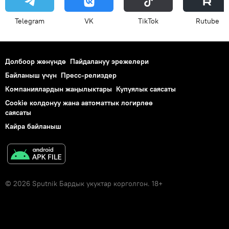
Telegram
VK
ТikТоk
Rutube
Долбоор жөнүндө
Пайдалануу эрежелери
Байланыш үчүн
Пресс-релиздер
Компаниялардын жаңылыктары
Купуялык саясаты
Cookie колдонуу жана автоматтык логирлөө
саясаты
Кайра байланыш
© 2026 Sputnik Бардык укуктар корголгон. 18+