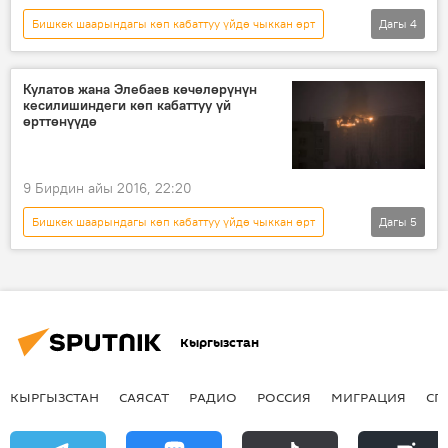
Бишкек шаарындагы көп кабаттуу үйдө чыккан өрт
Дагы
4
Видео
Окуялар
Жаңылыктар
Бишкек
Кулатов жана Элебаев көчөлөрүнүн
кесилишиндеги көп кабаттуу үй
өрттөнүүдө
9 Бирдин айы 2016, 22:20
Бишкек шаарындагы көп кабаттуу үйдө чыккан өрт
Дагы
5
Окуялар
Кыргызстан
Жаңылыктар
Бишкек
ӨКМ
Кыргызстан
КЫРГЫЗСТАН
САЯСАТ
РАДИО
РОССИЯ
МИГРАЦИЯ
СП