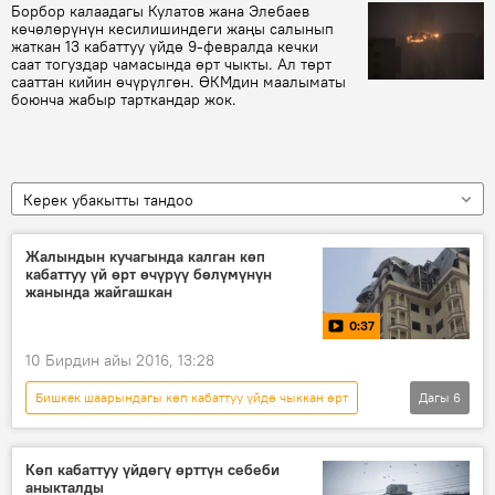
Борбор калаадагы Кулатов жана Элебаев
көчөлөрүнүн кесилишиндеги жаңы салынып
жаткан 13 кабаттуу үйдө 9-февралда кечки
саат тогуздар чамасында өрт чыкты. Ал төрт
сааттан кийин өчүрүлгөн. ӨКМдин маалыматы
боюнча жабыр тарткандар жок.
Керек убакытты тандоо
Жалындын кучагында калган көп
кабаттуу үй өрт өчүрүү бөлүмүнүн
жанында жайгашкан
0:37
10 Бирдин айы 2016, 13:28
Бишкек шаарындагы көп кабаттуу үйдө чыккан өрт
Дагы
6
Кыргызстан
Коом
Видео
Жаңылыктар
аба ырайы
Көп кабаттуу үйдөгү өрттүн себеби
аныкталды