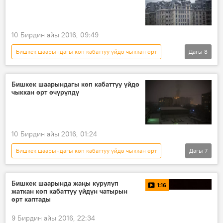
тайгалак
10 Бирдин айы 2016, 09:49
Бишкек шаарындагы көп кабаттуу үйдө чыккан өрт
Дагы
8
Кыргызстан
Коом
Жаңылыктар
Окуялар
Бишкек
өрт
Бишкек шаарындагы көп кабаттуу үйдө
чыккан өрт өчүрүлдү
кырсык
пентхаус
10 Бирдин айы 2016, 01:24
Бишкек шаарындагы көп кабаттуу үйдө чыккан өрт
Дагы
7
Окуялар
Кыргызстан
Коом
Жаңылыктар
Бишкек
Бишкек шаарында жаңы курулуп
1:16
жаткан көп кабаттуу үйдүн чатырын
Өзгөчө кырдаалдар министрлиги
өрт
өрт каптады
9 Бирдин айы 2016, 22:34