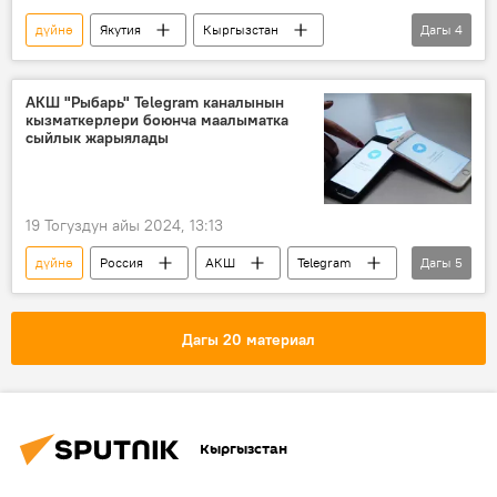
дүйнө
Якутия
Кыргызстан
Дагы
4
Садыр Жапаров
Айсен Николаев
кызматташуу
иш сапар
АКШ "Рыбарь" Telegram каналынын
кызматкерлери боюнча маалыматка
сыйлык жарыялады
19 Тогуздун айы 2024, 13:13
дүйнө
Россия
АКШ
Telegram
Дагы
5
жарыя
сыйлык
кийлигишүү
Батыш
шайлоо
Дагы 20 материал
Кыргызстан