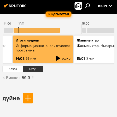
КЫРГ
Кыргызстан
14:00
14:11
15:00
Итоги недели
Жаңылыктар
уск
Информационно-аналитическая
Жаңылыктар. Чыгарыл
программа
эфир
14:08
15:01
36 мин
3 мин
Кечээ
Бүгүн
г. Бишкек
89.3
дүйнө