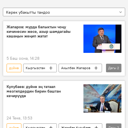
Керек убакытты тандоо
Жапаров: мурда балыктын чоңу
кичинесин жесе, азыр шамдагайы
кашаңын жеңип жатат
5 Баш оона, 14:28
дүйнө
Кыргызстан
Акылбек Жапаров
Дагы
2
Экономика
өсүү
Кулубаев: дүйнө эң татаал
мезгилдердин бирин баштан
кечирүүдө
24 Теке, 13:53
дүйнө
Кыргызстан
Жээнбек Кулубаев
Дагы
2