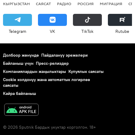
КЫРГЫЗСТАН
САЯСАТ
РАДИО
РОССИЯ
МИГРАЦИЯ
СП
Telegram
VK
ТikТоk
Rutube
Долбоор жөнүндө
Пайдалануу эрежелери
Байланыш үчүн
Пресс-релиздер
Компаниялардын жаңылыктары
Купуялык саясаты
Cookie колдонуу жана автоматтык логирлөө
саясаты
Кайра байланыш
© 2026 Sputnik Бардык укуктар корголгон. 18+