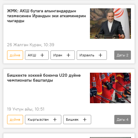
ЖМК: АКШ бутага алынгандардын
тизмесинен Ирандын эки аткаминерин
чыгарды
26 Жалган Куран, 10:39
дүйнө
АКШ
Иран
Израиль
Дагы
2
согуш
Дональд Трамп
Бишкекте хоккей боюнча U20 дүйнө
чемпионаты башталды
19 Үчтүн айы, 10:51
дүйнө
Кыргызстан
Бишкек
Дагы
4
Спорт
хоккей
чемпионат
беттеш