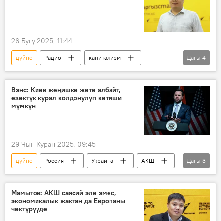
26 Бугу 2025, 11:44
дүйнө
Радио
капитализм
Дагы
4
Экономика
Кыргызстан
Улукман Мамытов
социализм
Вэнс: Киев жеңишке жете албайт,
өзөктүк курал колдонулуп кетиши
мүмкүн
29 Чын Куран 2025, 09:45
дүйнө
Россия
Украина
АКШ
Дагы
3
Жеймс Дэвид Вэнс
Жаңжал
Россиянын Донбассты коргоо боюнча атайын операциясы
Мамытов: АКШ саясий эле эмес,
экономикалык жактан да Европаны
чөктүрүүдө