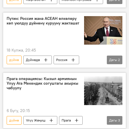
ШКУ
ТИМ
Путин: Россия жана АСЕАН өлкөлөрү
көп уюлдуу дүйнөнү курууну жакташат
18 Кулжа, 20:45
дүйнө
Дүйнөдө
Россия
Дагы
2
Владимир Путин
АСЕАН
Прага операциясы: Кызыл армиянын
Улуу Ата Мекендик согуштагы акыркы
чабуулу
6 Бугу, 20:15
дүйнө
Улуу Жеңиш
Прага
Дагы
3
Кызыл армия
жоокер
Чабуул