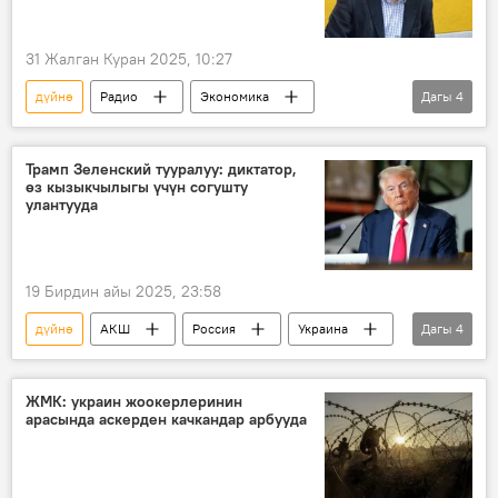
31 Жалган Куран 2025, 10:27
дүйнө
Радио
Экономика
Дагы
4
АКШ
Кытай
Улукман Мамытов
Кыргызстан
протекция
Трамп Зеленский тууралуу: диктатор,
өз кызыкчылыгы үчүн согушту
улантууда
19 Бирдин айы 2025, 23:58
дүйнө
АКШ
Россия
Украина
Дагы
4
Дональд Трамп
сүйлөшүүлөр
Саясат
Владимир Зеленский
ЖМК: украин жоокерлеринин
арасында аскерден качкандар арбууда