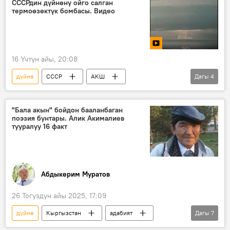
СССРдин дүйнөнү ойго салган
термоөзөктүк бомбасы. Видео
16 Үчтүн айы, 20:08
дүйнө
СССР
АКШ
Дагы
4
термоөзөктүк бомба
курал
Никита Хрущев
Видео
"Бала акын" бойдон бааланбаган
поэзия бунтары. Алик Акималиев
тууралуу 16 факт
Абдыкерим Муратов
26 Тогуздун айы 2025, 17:09
дүйнө
Кыргызстан
адабият
Дагы
7
ыр
поэзия
тагдыр