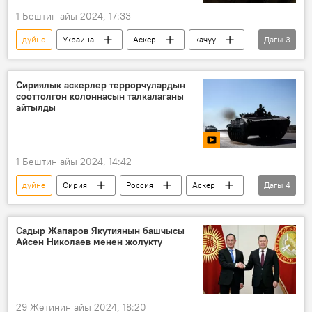
1 Бештин айы 2024, 17:33
дүйнө
Украина
Аскер
качуу
Дагы
3
атайын операция
Россиянын Донбассты коргоо боюнча атайын операциясы
Сириялык аскерлер террорчулардын
сооттолгон колоннасын талкалаганы
Дүйнөдө
айтылды
1 Бештин айы 2024, 14:42
дүйнө
Сирия
Россия
Аскер
Дагы
4
террорчулар
Чабуул
Дүйнөдө
Видео
Садыр Жапаров Якутиянын башчысы
Айсен Николаев менен жолукту
29 Жетинин айы 2024, 18:20