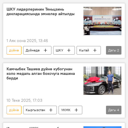
жашоо
жыйнак
китеп
ШКУ лидерлеринин Тяньцзинь
декларациясында эмнелер айтылды
Алик Акималиев
Кыргыздын көркөм өнөрү, белгилүү инсандары жөнүндө фактылар
1 Аяк оона 2025, 13:46
дүйнө
Дүйнөдө
ШКУ
Кытай
Дагы
2
саммит
декларация
Камчыбек Ташиев дүйнө кубогунан
коло медаль алган боксчуга машина
берди
10 Теке 2025, 17:03
дүйнө
Кыргызстан
УКМК
Дагы
4
Камчыбек Ташиев
Спорт
бокс
Астана