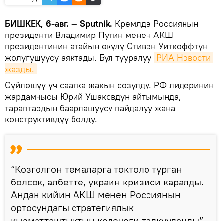
БИШКЕК, 6-авг. — Sputnik.
Кремлде Россиянын
президенти Владимир Путин менен АКШ
президентинин атайын өкүлү Стивен Уиткоффтун
жолугушуусу аяктады. Бул тууралуу
РИА Новости 
жазды.
Сүйлөшүү үч саатка жакын созулду. РФ лидеринин
жардамчысы Юрий Ушаковдун айтымында,
тараптардын баарлашуусу пайдалуу жана
конструктивдүү болду.
“Козголгон темаларга токтоло турган
болсок, албетте, украин кризиси каралды.
Андан кийин АКШ менен Россиянын
ортосундагы стратегиялык
кызматташтыктын келечеги талкууланды”,