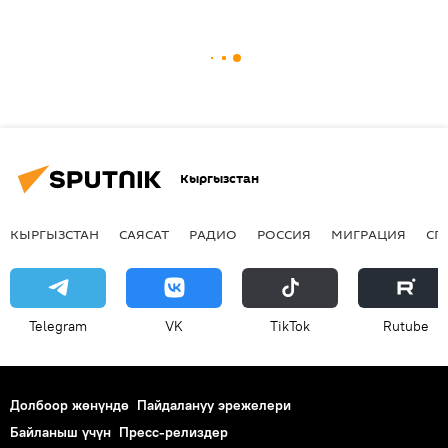
Кыргызстан
КЫРГЫЗСТАН
САЯСАТ
РАДИО
РОССИЯ
МИГРАЦИЯ
СП
Telegram
VK
ТikТоk
Rutube
Долбоор жөнүндө
Пайдалануу эрежелери
Байланыш үчүн
Пресс-релиздер