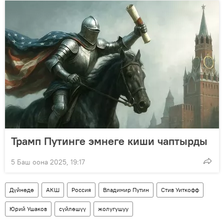
Трамп Путинге эмнеге киши чаптырды
5 Баш оона 2025, 19:17
Дүйнөдө
АКШ
Россия
Владимир Путин
Стив Уиткофф
Юрий Ушаков
сүйлөшүү
жолугушуу