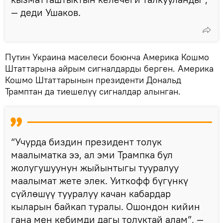
— деди Ушаков.
Путин Украина маселеси боюнча Америка Кошмо
Штаттарына айрым сигналдарды берген. Америка
Кошмо Штаттарынын президенти Дональд
Трамптан да тиешелүү сигналдар алынган.
“Учурда биздин президент толук
маалыматка ээ, ал эми Трампка бул
жолугушуунун жыйынтыгы тууралуу
маалымат жете элек. Уиткофф бүгүнкү
сүйлөшүү тууралуу качан кабардар
кыларын байкап туралы. Ошондон кийин
гана мен кебимди дагы толуктай алам”, —