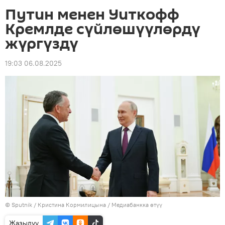
Путин менен Уиткофф
Кремлде сүйлөшүүлөрдү
жүргүздү
19:03 06.08.2025
©
Sputnik
/ Кристина Кормилицына
/
Медиабанкка өтүү
Жазылуу