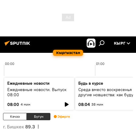
КЫРГ
Кыргызстан
00:00
01:00
Ежедневные новости
Будь в курсе
Ежедневные новости. Выпуск
Среда вместо воскресенья и
08:00
другие новшества: как будут
проходить выборы в КР?
08:00
08:04
4 мин
38 мин
Кечээ
Бүгүн
Эфирге
г. Бишкек
89.3