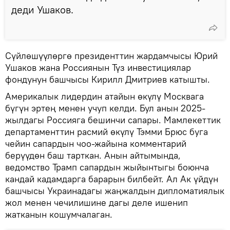
деди Ушаков.
Сүйлөшүүлөргө президенттин жардамчысы Юрий
Ушаков жана Россиянын Түз инвестициялар
фондунун башчысы Кирилл Дмитриев катышты.
Америкалык лидердин атайын өкүлү Москвага
бүгүн эртең менен учуп келди. Бул анын 2025-
жылдагы Россияга бешинчи сапары. Мамлекеттик
департаменттин расмий өкүлү Тэмми Брюс буга
чейин сапардын чоо-жайына комментарий
берүүдөн баш тарткан. Анын айтымында,
ведомство Трамп сапардын жыйынтыгы боюнча
кандай кадамдарга барарын билбейт. Ал Ак үйдүн
башчысы Украинадагы жаңжалдын дипломатиялык
жол менен чечилишине дагы деле ишенип
жатканын кошумчалаган.