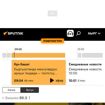
КЫРГ
Кыргызстан
09:06
10:00
Күн башат
Ежедневные новости
Кыргызстанда мөңгүлөрдүн
Ежедневные новости. 
эриши тездеди — токтотуу
10:00
мүмкүн эмеспи?
эфир
09:04
10:01
46 мин
3 мин
Кечээ
Бүгүн
г. Бишкек
89.3