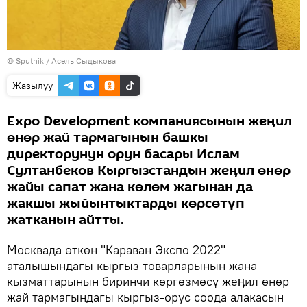
©
Sputnik
/ Асель Сыдыкова
Жазылуу
Expo Development компаниясынын жеӊил
өнөр жай тармагынын башкы
директорунун орун басары Ислам
Султанбеков Кыргызстандын жеӊил өнөр
жайы сапат жана көлөм жагынан да
жакшы жыйынтыктарды көрсөтүп
жатканын айтты.
Москвада өткөн "Караван Экспо 2022"
аталышындагы кыргыз товарларынын жана
кызматтарынын биринчи көргөзмөсү жеӊил өнөр
жай тармагындагы кыргыз-орус соода алакасын