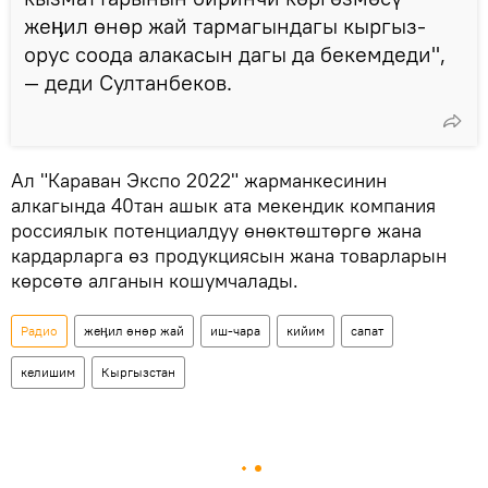
жеӊил өнөр жай тармагындагы кыргыз-
орус соода алакасын дагы да бекемдеди",
— деди Султанбеков.
Ал "Караван Экспо 2022" жарманкесинин
алкагында 40тан ашык ата мекендик компания
россиялык потенциалдуу өнөктөштөргө жана
кардарларга өз продукциясын жана товарларын
көрсөтө алганын кошумчалады.
Радио
жеӊил өнөр жай
иш-чара
кийим
сапат
келишим
Кыргызстан