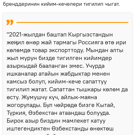
бренддеринин кийим-кечелери тигилип чыгат.
"2021-жылдан баштап Кыргызстандын
жеӊил өнөр жай тармагы Россияга өтө ири
көлөмдө товар экспорттоду. Мындан алты
жыл мурун бизде тигилген кийимдер
азыркыдай бааланган эмес. Учурда
ишканалар атайын жабдыктар менен
камсыз болуп, кийим-кече сапаттуу
тигилип жатат. Сапаттан тышкары көлөм да
өстү. Жумушчу күч, айлык-маяна
жогорулады. Бул чөйрөдө бизге Кытай,
Түркия, Өзбекстан атаандаш болууда.
Бирок азыр биздин мамлекет катуу
иштегендиктен Өзбекстанды өнөктөш