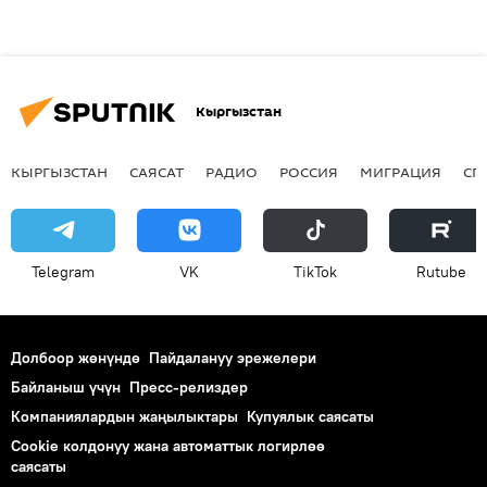
Кыргызстан
КЫРГЫЗСТАН
САЯСАТ
РАДИО
РОССИЯ
МИГРАЦИЯ
СП
Telegram
VK
ТikТоk
Rutube
Долбоор жөнүндө
Пайдалануу эрежелери
Байланыш үчүн
Пресс-релиздер
Компаниялардын жаңылыктары
Купуялык саясаты
Cookie колдонуу жана автоматтык логирлөө
саясаты