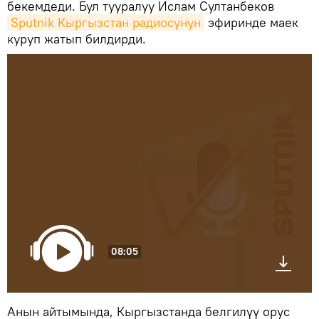
бекемдеди. Бул тууралуу Ислам Султанбеков
Sputnik Кыргызстан радиосунун
эфиринде маек
куруп жатып билдирди.
08:05
Анын айтымында, Кыргызстанда белгилүү орус