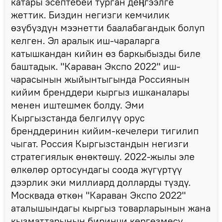
катары эсептебей турган деӊгээлге
жеттик. Биздин негизги кемчилик
өзүбүздүн мээнетти баалабагандык болуп
келген. Эл аралык иш-чараларга
катышкандан кийин өз баркыбызды биле
баштадык. "Караван Экспо 2022" иш-
чарасынын жыйынтыгында Россиянын
кийим бренддери кыргыз ишканалары
менен иштешмек болду. Эми
Кыргызстанда белгилүү орус
бренддеринин кийим-кечелери тигилип
чыгат. Россия Кыргызстандын негизги
стратегиялык өнөктөшү. 2022-жылы эле
өлкөлөр ортосундагы соода жүгүртүү
дээрлик эки миллиард долларды түздү.
Москвада өткөн "Караван Экспо 2022"
аталышындагы кыргыз товарларынын жана
кызматтарынын биринчи көргөзмөсү