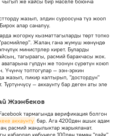
н" чыгып же кайсы бир маселе боюнча
стторду жазып, элдин суроосуна түз жооп
Бирок алар саналуу.
арда жогорку кызматтагыларды төрт топко
 "расмийлер". Жалаң гана жумуш жөнүндө
өпчүлүк министрлер кирет. Буларды
айсың, тагыраагы, расмий баракчасы жок.
аватарына гүлдүн же тоонун сүрөтүн коюп
. Үчүнчү топтогулар — ээн-эркин
да жазып, пикир калтырып, "достордун"
 Түртүнчүсү — аккаунту бар деген аты эле
ай Жээнбеков
Facebook тармагында верификация болгон
жеке аккаунту
бар. Ага 4200дөн ашык адам
лаң расмий жаңылыктар жарыяланат.
гы кабарлар көбүнесе 100дөн төмөн "лайк"