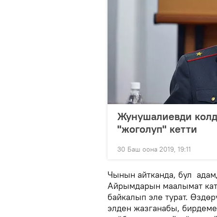
Жунушалиевди колд
"жоголуп" кетти
30 Баш оона 2019, 19:11
Чынын айтканда, бул адам
Айрымдарын маалымат ка
байкалып эле турат. Өздө
элден жазганабы, бирдеме