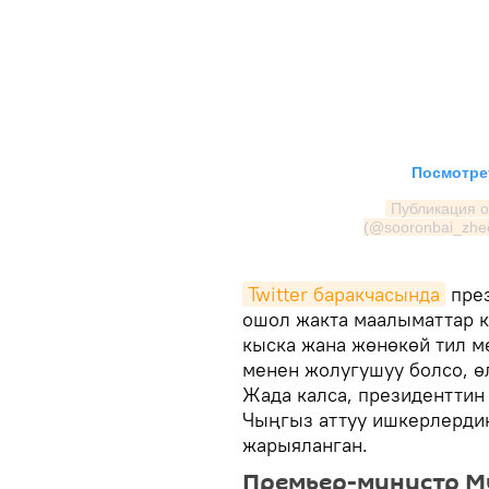
Посмотрет
Публикация о
(@sooronbai_zhee
Twitter баракчасында
през
ошол жакта маалыматтар к
кыска жана жөнөкөй тил 
менен жолугушуу болсо, ө
Жада калса, президенттин
Чыңгыз аттуу ишкерлердин
жарыяланган.
Премьер-министр М