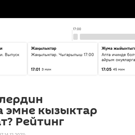
17:00
ти
Жаңылыктар
Жума жыйынтыг
и. Выпуск
Жаңылыктар. Чыгарылыш 17:00
Апта ичинде бол
айрым окуяларга
17:01
17:05
3 мин
45 мин
лердин
а эмне кызыктар
т? Рейтинг
27 14.12.2021
)