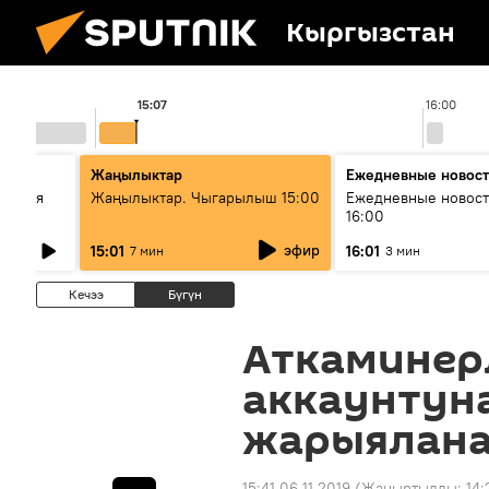
Кыргызстан
15:07
16:00
Жаңылыктар
Ежедневные новос
ческая
Жаңылыктар. Чыгарылыш 15:00
Ежедневные новост
16:00
эфир
15:01
16:01
7 мин
3 мин
Кечээ
Бүгүн
Аткаминер
аккаунтун
жарыялана
15:41 06.11.2019
(Жаңыртылды:
14: