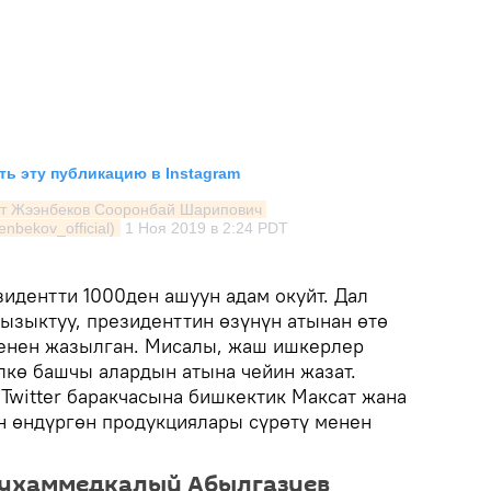
ь эту публикацию в Instagram
т Жээнбеков Сооронбай Шарипович 
nbekov_official)
1 Ноя 2019 в 2:24 PDT
идентти 1000ден ашуун адам окуйт. Дал
ызыктуу, президенттин өзүнүн атынан өтө
менен жазылган. Мисалы, жаш ишкерлер
лкө башчы алардын атына чейин жазат.
 Twitter баракчасына бишкектик Максат жана
 өндүргөн продукциялары сүрөтү менен
ухаммедкалый Абылгазиев