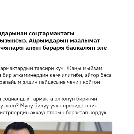
мдарынан соцтармактагы
 кызыксыз. Айрымдарын маалымат
чылары алып барары байкалып эле
тармактардын таасири күч. Жаңы мыйзам
ы бир аткаминердин кемчилигиби, айтор баса
арапайым элдин пайдасына чечип койгон
н социалдык тармакта өлкөнүн биринчи
у экен? Муну билүү үчүн президенттин,
стрлердин аккаунттарын барактап көрдүк.