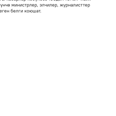
бүнчө министрлер, элчилер, журналисттер
еген белги коюшат.