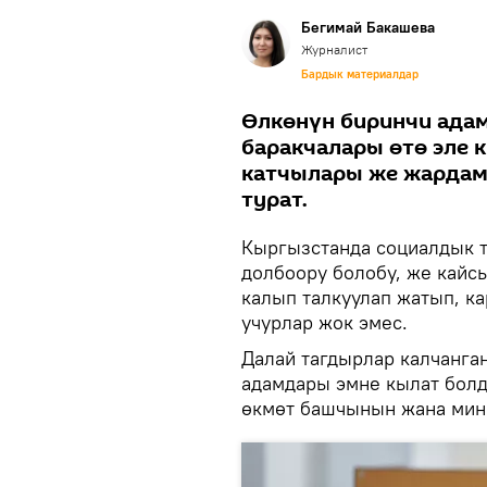
Бегимай Бакашева
Журналист
Бардык материалдар
Өлкөнүн биринчи ада
баракчалары өтө эле
катчылары же жардам
турат.
Кыргызстанда социалдык 
долбоору болобу, же кайс
калып талкуулап жатып, к
учурлар жок эмес.
Далай тагдырлар калчанга
адамдары эмне кылат болд
өкмөт башчынын жана мини