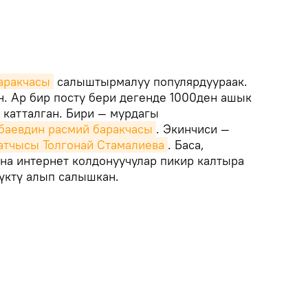
баракчасы
салыштырмалуу популярдуураак.
н. Ар бир посту бери дегенде 1000ден ашык
а катталган. Бири — мурдагы
баевдин расмий баракчасы
. Экинчиси —
атчысы Толгонай Стамалиева
. Баса,
уна интернет колдонуучулар пикир калтыра
үктү алып салышкан.