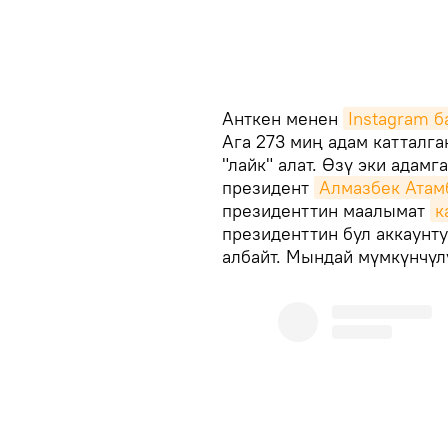
Анткен менен
Instagram 
Ага 273 миң адам катталга
"лайк" алат. Өзү эки адамг
президент
Алмазбек Атам
президенттин маалымат
к
президенттин бул аккаунт
албайт. Мындай мүмкүнчүл