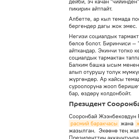
дейби, эч качан "чийинде
пикирин айтпайт.
Албетте, ар кыл темада по
бергендер дагы жок эмес. 
Негизи социалдык тармакт
бөлсө болот. Биринчиси —
айткандар. Экинчи топко к
социалдык тармактан тапп
Балким башка ысым менен 
алып отурушу толук мүмкүн
жүргөндөр. Ар кайсы тема
суроолоруна жооп беришет.
бар, өздөрү колдонбойт.
Президент Сооронб
Сооронбай Жээнбековдун 
расмий баракчасы
жана
жазылган. Экөөнө тең жа
Президенттин аккаунтунда