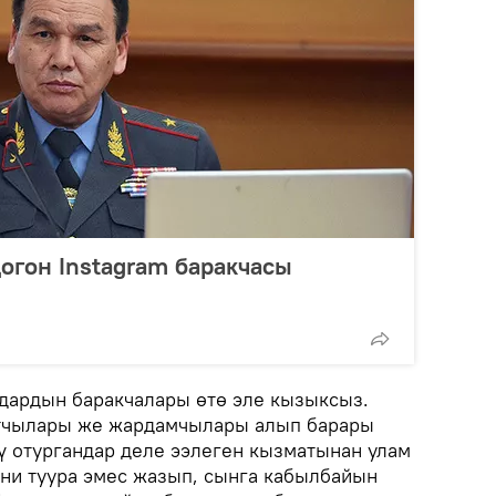
огон Instagram баракчасы
дардын баракчалары өтө эле кызыксыз.
тчылары же жардамчылары алып барары
рү отургандар деле ээлеген кызматынан улам
ни туура эмес жазып, сынга кабылбайын