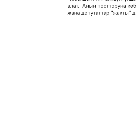
алат. Анын постторуна кө
жана депутаттар "жакты" д