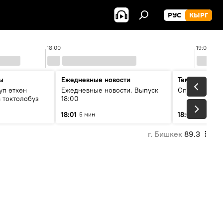
РУС
КЫРГ
18:00
19:00
ы
Ежедневные новости
Тема дня
уп өткөн
Ежедневные новости. Выпуск
On air
 токтолобуз
18:00
18:01
18:07
5 мин
30 мин
г. Бишкек
89.3