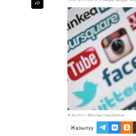
©
Sputnik / Табылды Кадырбеков
Жазылуу