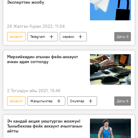
Эксперттин жообу
26 Жалган Куран 2022, 11:04
аккаунт
Telegram
сервис
Дагы
3
бузуу
кирүү
коопсуздук
Дүйнөдө
Мирзиёевдин атынан фейк-аккаунт
ачкан адам соттолду
2 Тогуздун айы 2021, 13:46
аккаунт
Жаңылыктар
Окуялар
Дагы
6
Азия
Дүйнөдө
Өзбекстан
Шавкат Мирзиёев
фейк
сот
Эч кандай акция уюштурган жокмун!
Тыныбекова фейк аккаунт ачылганын
айтты