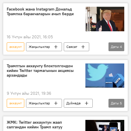
Садыр Жапаров
Facebook
Facebook жана Instagram Дональд
Трампка баракчаларын ачып берди
16 Үчтүн айы 2021, 16:05
аккаунт
Жаңылыктар
Саясат
Дагы
4
Дүйнөдө
АКШ
Дональд Трамп
Instagram
Трамптын аккаунту блоктолгондон
кийин Twitter тармагынын акциясы
арзандады
9 Үчтүн айы 2021, 19:36
аккаунт
Жаңылыктар
Дүйнөдө
Дагы
5
Коом
Twitter
акция
Дональд Трамп
блок
ЖМК: Twitter аккаунтун жаап
салгандан кийин Трамп катуу