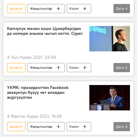
аккаунт
Жаңылыктар
Коом
Дагы
4
Дүйнөдө
Instagram
шылуун
алдамчылык
Көпчүлүк менен кошо Цукербергдин
да номери ачыкка чыгып кетти. Сүрөт
4 Чын Куран 2021, 23:06
аккаунт
Жаңылыктар
Коом
Дагы
5
Дүйнөдө
социалдык тармак
маалымат
Марк Цукерберг
УКМК: президенттин Facebook
аккаунтун бузуу чет өлкөдөн
интернет
жүргүзүлгөн
4 Жалган Куран 2021, 19:49
аккаунт
Жаңылыктар
Коом
Дагы
4
Кыргызстан
УКМК