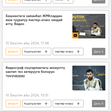
бийлик
фейк
маалымат
басып алуу
Бишкектеги заманбап ЖМКлардин
иши тууралуу мастер-класс кандай
өттү. Видео
10 Бештин айы 2024, 17:38
аккаунт
Кыргызстан
мастер-класс
Дагы
5
жасалма интеллект
видеограф
Маалымат борбор
Видео
Видеограф соцтармактагы аккаунтту
кантип тез көтөрүүгө болорун
Пресс-видео
түшүндүрдү
10 Бештин айы 2024, 13:31
аккаунт
Кыргызстан
мастер-класс
Дагы
5
жасалма интеллект
Маалымат борбор