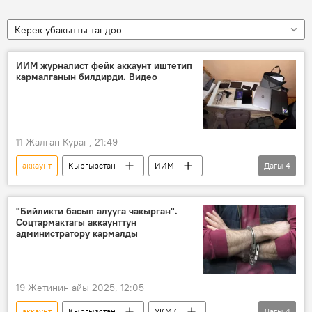
Керек убакытты тандоо
ИИМ журналист фейк аккаунт иштетип
кармалганын билдирди. Видео
11 Жалган Куран, 21:49
аккаунт
Кыргызстан
ИИМ
Дагы
4
журналист
тинтүү
фейк
кармоо
"Бийликти басып алууга чакырган".
Соцтармактагы аккаунттун
администратору кармалды
19 Жетинин айы 2025, 12:05
аккаунт
Кыргызстан
УКМК
Дагы
4