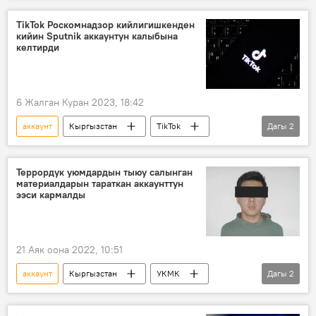
Акбар Акжигитов
соода тармактары
TikTok Роскомнадзор кийлигишкенден
кийин Sputnik аккаунтун калыбына
видеограф
келтирди
6 Жалган Куран 2023, 18:42
аккаунт
Кыргызстан
TikTok
Дагы
2
Роскомнадзор
Саясат
Террордук уюмдардын тыюу салынган
материалдарын тараткан аккаунттун
ээси кармалды
21 Аяк оона 2022, 10:51
аккаунт
Кыргызстан
УКМК
Дагы
2
террордук уюм
кармоо