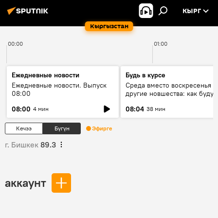
КЫРГ
Кыргызстан
00:00
01:00
Ежедневные новости
Будь в курсе
Ежедневные новости. Выпуск
Среда вместо воскресенья и
08:00
другие новшества: как будут
проходить выборы в КР?
08:00
08:04
4 мин
38 мин
Кечээ
Бүгүн
Эфирге
г. Бишкек
89.3
аккаунт