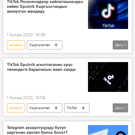
TikTok Роскомнадзор кийлигишкенден
кийин Sputnik Кыргызстандын
аккаунтун жөндөдү
1 Кулжа 2022, 19:38
аккаунт
Кыргызстан
Дагы
1
Sputnik Кыргызстан
TikTok
TikTok Sputnik агенттигинин орус
тилиндеги баракчасын жаап салды
1 Кулжа 2022, 13:58
аккаунт
Кыргызстан
TikTok
Дагы
1
Sputnik
Telegram аккаунтуңузду бузуп
киргенин кантип билсе болот?