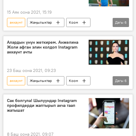
15 Аяк оона 2021, 15:19
аккаунт
Жаңылыктар
Коом
Дагы
6
Кыргызстан
Айсулуу Тыныбекова
Facebook
балбан
фейк
Алардын үнүн жеткирем. Анжелина
Жоли афган элин колдоп Instagram
алдамчылык
аккаунт ачты
23 Баш оона 2021, 09:23
аккаунт
Жаңылыктар
Коом
Дагы
6
Дүйнөдө
Анжелина Жоли
Афганистан
жардам
колдоо
Сак болгула! Шылуундар Instagram
профилдерди жаптырып акча таап
Афган бийлиги менен талибдердин тиреши
жатышат
8 Баш оона 2021, 09:07