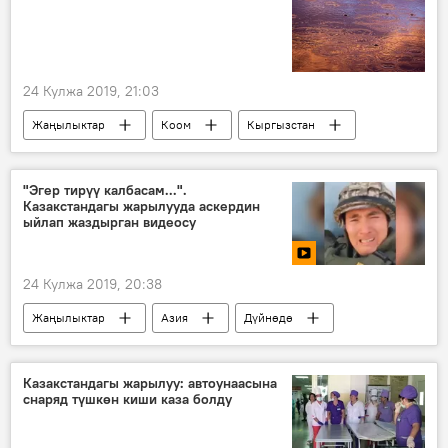
24 Кулжа 2019, 21:03
Жаңылыктар
Коом
Кыргызстан
аймактар
аба ырайы
"Эгер тирүү калбасам...".
Казакстандагы жарылууда аскердин
ыйлап жаздырган видеосу
24 Кулжа 2019, 20:38
Жаңылыктар
Азия
Дүйнөдө
Окуялар
Видео
Мультимедиа
Казакстан
жарылуу
Аскер
Казакстандагы жарылуу: автоунаасына
снаряд түшкөн киши каза болду
Казакстандын Арыс шаарындагы жарылуу