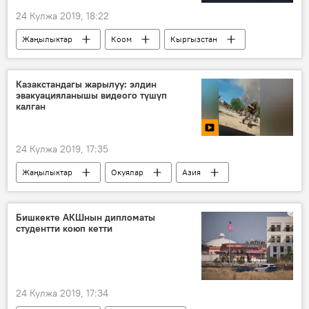
24 Кулжа 2019, 18:22
Жаңылыктар
Коом
Кыргызстан
Инфографика
Мультимедиа
кыз
турмуш
аймак
Казакстандагы жарылуу: элдин
эвакуацияланышы видеого түшүп
калган
24 Кулжа 2019, 17:35
Жаңылыктар
Окуялар
Азия
Дүйнөдө
Видео
Мультимедиа
Казакстан
жарылуу
эвакуация
Бишкекте АКШнын дипломаты
студентти коюп кетти
автобус
жоокер
Казакстандын Арыс шаарындагы жарылуу
24 Кулжа 2019, 17:34