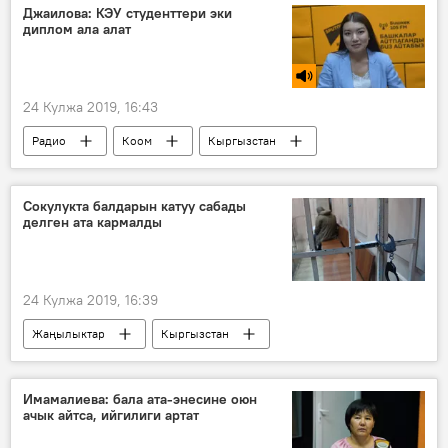
Джаилова: КЭУ студенттери эки
диплом ала алат
24 Кулжа 2019, 16:43
Радио
Коом
Кыргызстан
КЭУ
Университет
диплом
Сокулукта балдарын катуу сабады
делген ата кармалды
24 Кулжа 2019, 16:39
Жаңылыктар
Кыргызстан
Окуялар
Коом
Сокулук
милиция
бөбөктөр
Имамалиева: бала ата-энесине оюн
ачык айтса, ийгилиги артат