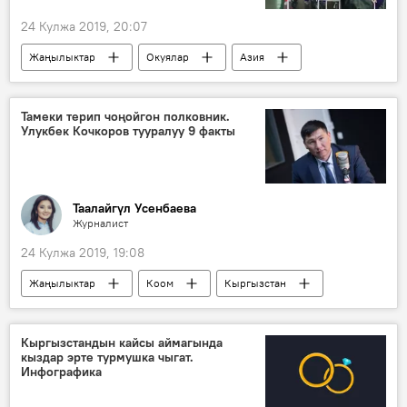
24 Кулжа 2019, 20:07
Жаңылыктар
Окуялар
Азия
Дүйнөдө
Казакстан
Түркестан
курал-жарак
жарылуу
Тамеки терип чоңойгон полковник.
Улукбек Кочкоров тууралуу 9 факты
Казакстандын Арыс шаарындагы жарылуу
Таалайгүл Усенбаева
Журналист
24 Кулжа 2019, 19:08
Жаңылыктар
Коом
Кыргызстан
Улукбек Кочкоров
балалык
факты
Кыргызстандын кайсы аймагында
кыздар эрте турмушка чыгат.
Инфографика