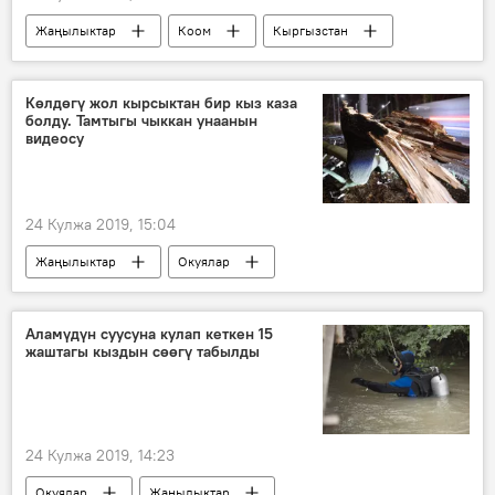
Жаңылыктар
Коом
Кыргызстан
маек
издөө
эне
бала
бир тууган
Көлдөгү жол кырсыктан бир кыз каза
болду. Тамтыгы чыккан унаанын
видеосу
24 Кулжа 2019, 15:04
Жаңылыктар
Окуялар
Кыргызстан
Ысык-Көл
жол кырсык
Аламүдүн суусуна кулап кеткен 15
жаштагы кыздын сөөгү табылды
2019-жылдын башынан бери Кыргызстанда болгон жол кырсыктар
24 Кулжа 2019, 14:23
Окуялар
Жаңылыктар