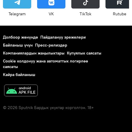
Telegram
VK
ТikТоk
Rutube
Долбоор жөнүндө
Пайдалануу эрежелери
Байланыш үчүн
Пресс-релиздер
Компаниялардын жаңылыктары
Купуялык саясаты
Cookie колдонуу жана автоматтык логирлөө
саясаты
Кайра байланыш
© 2026 Sputnik Бардык укуктар корголгон. 18+