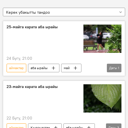
Керек убакытты тандоо
25-майга карата аба ырайы
24 Бугу, 21:00
аймактар
аба ырайы
май
Дагы
1
Кыргызстан
23-майга карата аба ырайы
22 Бугу, 21:00
аймактар
Кыргызстан
аба ырайы
Дагы
3