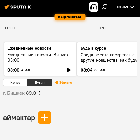
КЫРГ
Кыргызстан
00:00
01:00
Ежедневные новости
Будь в курсе
Ежедневные новости. Выпуск
Среда вместо воскресенья и
08:00
другие новшества: как будут
проходить выборы в КР?
08:00
08:04
4 мин
38 мин
Кечээ
Бүгүн
Эфирге
г. Бишкек
89.3
аймактар