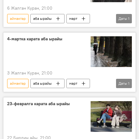
6 Жалган Куран, 21:00
аймактар
аба ырайы
март
Дагы
1
Кыргызстан
4-мартка карата аба ырайы
3 Жалган Куран, 21:00
аймактар
аба ырайы
март
Дагы
1
Кыргызстан
23-февралга карата аба ырайы
22 Бирдин айы, 21:00