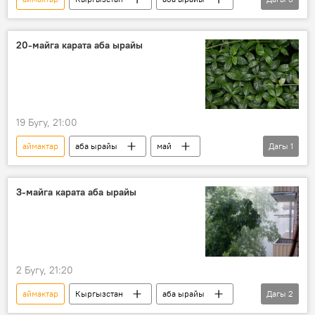
май
жамгыр
шамал
20-майга карата аба ырайы
19 Бугу, 21:00
аймактар
аба ырайы
май
Дагы
1
Кыргызстан
3-майга карата аба ырайы
2 Бугу, 21:20
аймактар
Кыргызстан
аба ырайы
Дагы
2
май
жамгыр