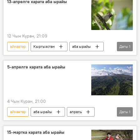
13-апрелге карата аба ырайы
12 Чын Куран, 21:09
аймактар
Кыргызстан
аба ырайы
Дагы
1
синоптик
5-апрелге карата аба ырайы
4 Чын Куран, 21:00
аймактар
аба ырайы
апрель
Дагы
1
Кыргызстан
15-мартка карата аба ырайы