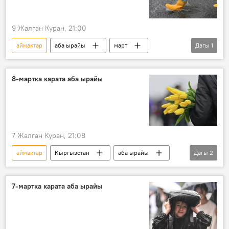
9 Жалган Куран, 21:00
аймактар
аба ырайы
март
Дагы
1
Кыргызстан
8-мартка карата аба ырайы
7 Жалган Куран, 21:08
аймактар
Кыргызстан
аба ырайы
Дагы
2
март
туман
7-мартка карата аба ырайы