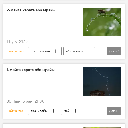
2-майга карата аба ырайы
1 Бугу, 21:15
аймактар
Кыргызстан
аба ырайы
Дагы
1
май
1-майга карата аба ырайы
30 Чын Куран, 21:00
аймактар
аба ырайы
май
Дагы
1
Кыргызстан