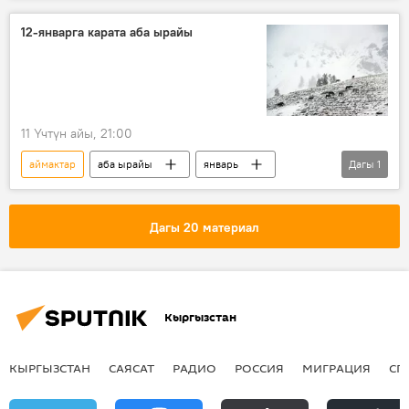
12-январга карата аба ырайы
11 Үчтүн айы, 21:00
аймактар
аба ырайы
январь
Дагы
1
Кыргызстан
Дагы 20 материал
Кыргызстан
КЫРГЫЗСТАН
САЯСАТ
РАДИО
РОССИЯ
МИГРАЦИЯ
СП