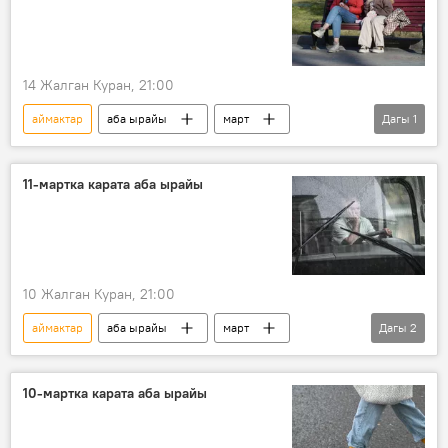
14 Жалган Куран, 21:00
аймактар
аба ырайы
март
Дагы
1
Кыргызстан
11-мартка карата аба ырайы
10 Жалган Куран, 21:00
аймактар
аба ырайы
март
Дагы
2
Кыргызстан
жылуулук
10-мартка карата аба ырайы