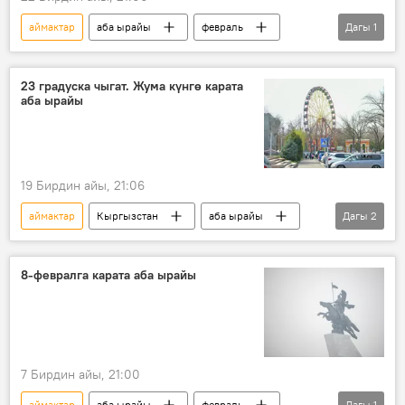
аймактар
аба ырайы
февраль
Дагы
1
Кыргызстан
23 градуска чыгат. Жума күнгө карата
аба ырайы
19 Бирдин айы, 21:06
аймактар
Кыргызстан
аба ырайы
Дагы
2
февраль
жылуулук
8-февралга карата аба ырайы
7 Бирдин айы, 21:00
аймактар
аба ырайы
февраль
Дагы
1