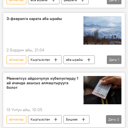
Кыргызстан
3-февралга карата аба ырайы
2 Бирдин айы, 21:04
аймактар
Кыргызстан
аба ырайы
Дагы
1
февраль
Мөөнөтсүз айдоочулук күбөлүктөрдү 1
ай ичинде акысыз алмаштырууга
болот
13 Үчтүн айы, 10:05
аймактар
Кыргызстан
Бишкек
Дагы
2
айдоочулук күбөлүк
алмаштыруу