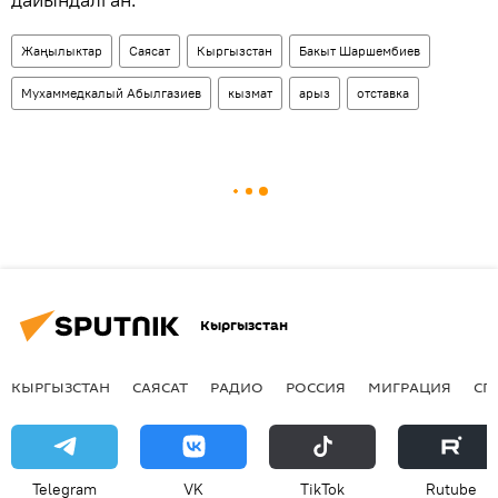
Жаңылыктар
Саясат
Кыргызстан
Бакыт Шаршембиев
Мухаммедкалый Абылгазиев
кызмат
арыз
отставка
Кыргызстан
КЫРГЫЗСТАН
САЯСАТ
РАДИО
РОССИЯ
МИГРАЦИЯ
СП
Telegram
VK
ТikТоk
Rutube