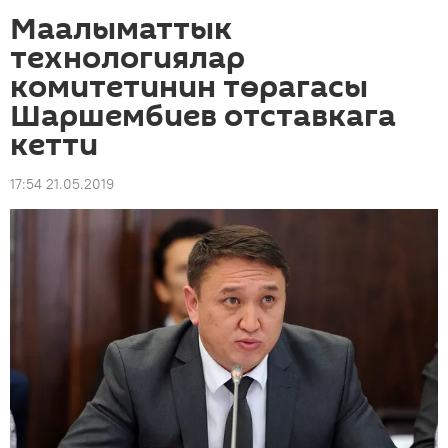
Маалыматтык
технологиялар
комитетинин төрагасы
Шаршембиев отставкага
кетти
17:54 21.05.2019