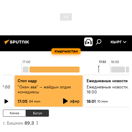
КЫРГ
Кыргызстан
17:00
17:51
18:00
Стоп кадр
Ежедневные новости
17:00
"Окен ава" — жайдын элдик
Ежедневные новости. 
комедиясы
18:00
эфир
17:05
18:01
34 мин
10 мин
Кечээ
Бүгүн
г. Бишкек
89.3