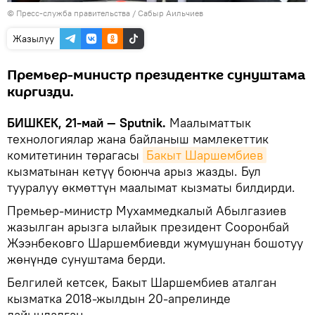
©
Пресс-служба правительства / Сабыр Аильчиев
Жазылуу
Премьер-министр президентке сунуштама
киргизди.
БИШКЕК, 21-май — Sputnik.
Маалыматтык
технологиялар жана байланыш мамлекеттик
комитетинин төрагасы
Бакыт Шаршембиев
кызматынан кетүү боюнча арыз жазды. Бул
тууралуу өкмөттүн маалымат кызматы билдирди.
Премьер-министр Мухаммедкалый Абылгазиев
жазылган арызга ылайык президент Сооронбай
Жээнбековго Шаршембиевди жумушунан бошотуу
жөнүндө сунуштама берди.
Белгилей кетсек, Бакыт Шаршембиев аталган
кызматка 2018-жылдын 20-апрелинде
дайындалган.