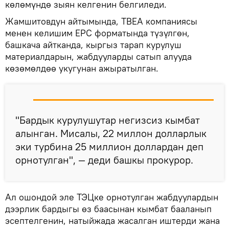
көлөмүндө зыян келгенин белгиледи.
Жамшитовдун айтымында, TBEA компаниясы
менен келишим EPC форматында түзүлгөн,
башкача айтканда, кыргыз тарап курулуш
материалдарын, жабдууларды сатып алууда
көзөмөлдөө укугунан ажыратылган.
"Бардык курулушутар негизсиз кымбат
алынган. Мисалы, 22 миллон долларлык
эки турбина 25 миллион доллардан деп
орнотулган", — деди башкы прокурор.
Ал ошондой эле ТЭЦке орнотулган жабдуулардын
дээрлик бардыгы өз баасынан кымбат бааланып
эсептелгенин, натыйжада жасалган иштерди жана