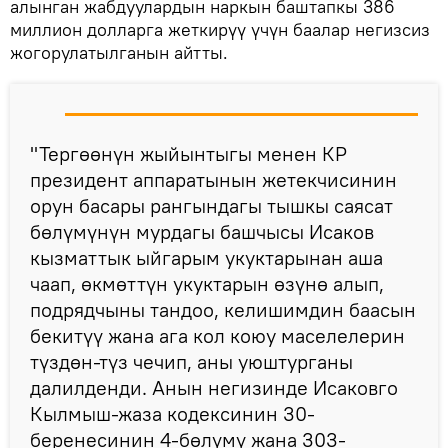
алынган жабдуулардын наркын баштапкы 386
миллион долларга жеткирүү үчүн баалар негизсиз
жогорулатылганын айтты.
"Тергөөнүн жыйынтыгы менен КР
президент аппаратынын жетекчисинин
орун басары рангындагы тышкы саясат
бөлүмүнүн мурдагы башчысы Исаков
кызматтык ыйгарым укуктарынан аша
чаап, өкмөттүн укуктарын өзүнө алып,
подрядчыны тандоо, келишимдин баасын
бекитүү жана ага кол коюу маселелерин
түздөн-түз чечип, аны уюштурганы
далилденди. Анын негизинде Исаковго
Кылмыш-жаза кодексинин 30-
беренесинин 4-бөлүмү жана 303-