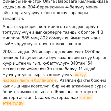
финансы министри Ольга Лавровага Кылмыш-жаза
кодексинин 304-беренесинин 4-бөлүмү менен
айыптары угузулуп, бөгөт коюу чаралары
тандалган.
Андан сырткары, келтирилген зыяндын ордун
толтуруу үчүн айыпкерлерге таандык болгон 413
миллион 885 миң 392 сомдук кыймылсыз жана
кыймылдуу мүлктөрүнө камак коюлган.
2018-жылдын 26-январында кечки саат 18:00дө
Бишкек ТЭЦинин эски буу казандарына суу берген
куур иштен чыгып, кубаттуулугу 340тан 154
мегаваттка чейин азайтылган болчу. Мындай
мүчүлүштүккө кыргыз коомчулугу
катуу 
нааразылыгын билдирген
. Аталган факты боюнча
кылмыш иши козголуп, бир нече аткаминер сурак
берип, камакка алынган. Жакында эле тергөө
иштери аяктап, бардык материалдар
сотко 
өткөрүлдү
.