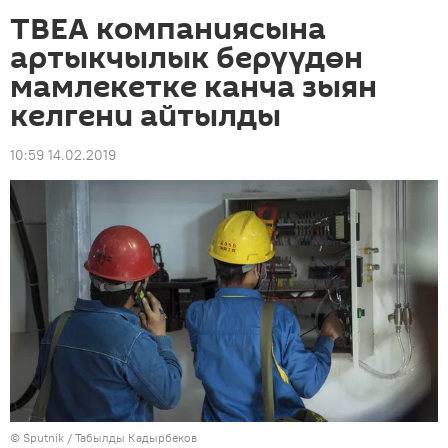
TBEA компаниясына
артыкчылык берүүдөн
мамлекетке канча зыян
келгени айтылды
10:59 14.02.2019
©
Sputnik / Табылды Кадырбеков