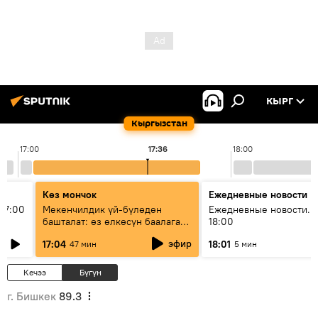
КЫРГ
Кыргызстан
17:00
17:36
18:00
Көз мончок
Ежедневные новости
17:00
Мекенчилдик үй-бүлөдөн
Ежедневные новости. 
башталат: өз өлкөсүн баалаган
18:00
муунду кантип тарбиялоо
эфир
17:04
18:01
47 мин
5 мин
керек?
Кечээ
Бүгүн
г. Бишкек
89.3