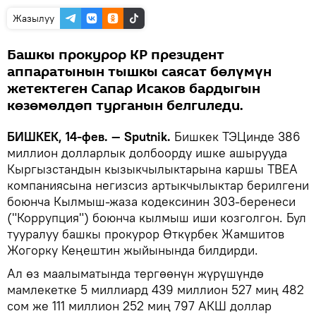
Жазылуу
Башкы прокурор КР президент
аппаратынын тышкы саясат бөлүмүн
жетектеген Сапар Исаков бардыгын
көзөмөлдөп турганын белгиледи.
БИШКЕК, 14-фев. — Sputnik.
Бишкек ТЭЦинде 386
миллион долларлык долбоорду ишке ашырууда
Кыргызстандын кызыкчылыктарына каршы TBEA
компаниясына негизсиз артыкчылыктар берилгени
боюнча Кылмыш-жаза кодексинин 303-беренеси
("Коррупция") боюнча кылмыш иши козголгон. Бул
тууралуу башкы прокурор Өткүрбек Жамшитов
Жогорку Кеңештин жыйынында билдирди.
Ал өз маалыматында тергөөнүн жүрүшүндө
мамлекетке 5 миллиард 439 миллион 527 миң 482
сом же 111 миллион 252 миң 797 АКШ доллар