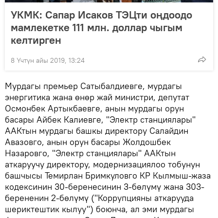
УКМК: Сапар Исаков ТЭЦти оңдоодо
мамлекетке 111 млн. доллар чыгым
келтирген
8 Үчтүн айы 2019, 13:24
Мурдагы премьер Сатыбалдиевге, мурдагы
энергитика жана өнөр жай министри, депутат
Осмонбек Артыкбаевге, анын мурдагы орун
басары Айбек Калиевге, "Электр станциялары"
ААКтын мурдагы башкы директору Салайдин
Авазовго, анын орун басары Жолдошбек
Назаровго, "Электр станциялары" ААКтын
аткаруучу директору, модернизациялоо тобунун
башчысы Темирлан Бримкуловго КР Кылмыш-жаза
кодексинин 30-беренесинин 3-бөлүмү жана 303-
берененин 2-бөлүмү ("Коррупцияны аткарууда
шериктештик кылуу") боюнча, ал эми мурдагы