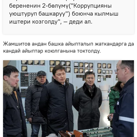
берененин 2-бөлүмү("Коррупцияны
уюштуруп башкаруу") боюнча кылмыш
иштери козголду", — деди ал.
Жамшитов андан башка айыпталып жаткандарга да
кандай айыптар коюлганына токтолду.