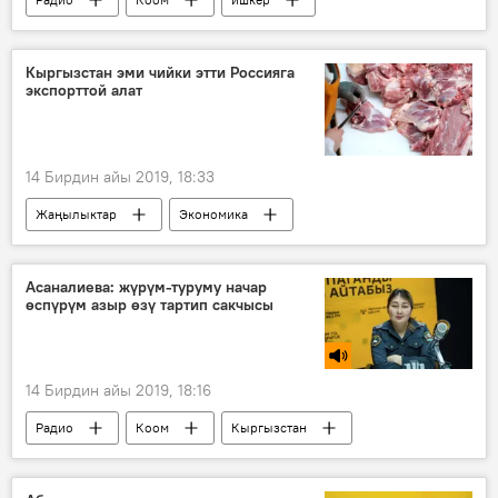
айым
бизнес
курак
айымдары
форум
Кыргызстан эми чийки этти Россияга
экспорттой алат
14 Бирдин айы 2019, 18:33
Жаңылыктар
Экономика
Кыргызстан
Дүйнөдө
экспорт
Евразиялык экономикалык биримдик
Асаналиева: жүрүм-туруму начар
өспүрүм азыр өзү тартип сакчысы
Россия
14 Бирдин айы 2019, 18:16
Радио
Коом
Кыргызстан
инспекция
өспүрүм
тартип
жоопкерчилик