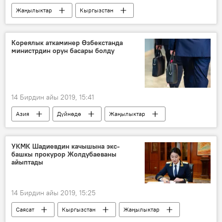
Жаңылыктар
Кыргызстан
Окуялар
Бишкек ТЭЦтеги авария
Бишкек
Жогорку Кеңеш
ТЭЦ
Кореялык аткаминер Өзбекстанда
министрдин орун басары болду
кылмыш иши
камакка алуу
14 Бирдин айы 2019, 15:41
Азия
Дүйнөдө
Жаңылыктар
Саясат
Өзбекстан
Түштүк Корея
кадрлар
кызмат
УКМК Шадиевдин качышына экс-
башкы прокурор Жолдубаеваны
айыптады
14 Бирдин айы 2019, 15:25
Саясат
Кыргызстан
Жаңылыктар