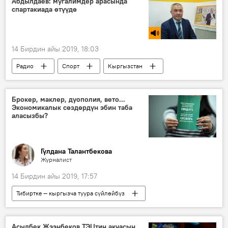
Абдылдаев: мугалимдер арасында
спартакиада өтүүдө
14 Бирдин айы 2019, 18:03
Радио
Спорт
Кыргызстан
спартакиада
ынтымак
ден соолук
Брокер, маклер, дуополия, вето...
Экономикалык сөздөрдүн эбин таба
аласызбы?
Гүлдана Талантбекова
Журналист
14 Бирдин айы 2019, 17:57
Тибиртке — кыргызча туура сүйлөйбүз
Жаңылыктар
Коом
Кыргызстан
Маданият
тибиртке
салык
Асылбек Жээнбеков ТЭЦтин акчасын