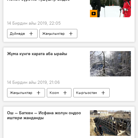
14 Бирдин айы 2019, 22:05
Дүйнөдө
Жаңылыктар
Мультимедиа
Видео
Владимир Путин
лыжа
Россия
Жума күнгө карата аба ырайы
14 Бирдин айы 2019, 21:06
Жаңылыктар
Коом
Кыргызстан
аба ырайы
Ош — Баткен — Исфана жолун оңдоо
иштери жанданды