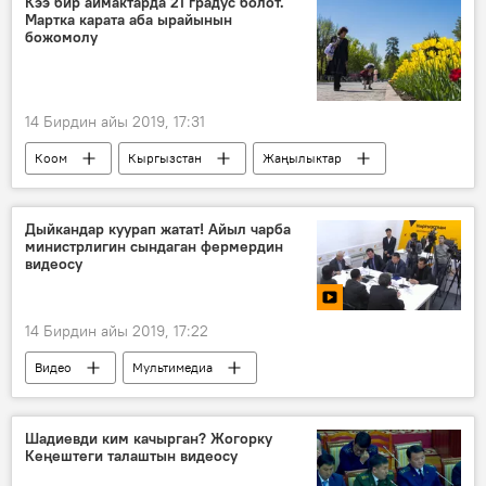
Кээ бир аймактарда 21 градус болот.
Мартка карата аба ырайынын
"Биз - ата-энебиз" социалдык долбоору
божомолу
14 Бирдин айы 2019, 17:31
Коом
Кыргызстан
Жаңылыктар
март
аба ырайы
Дыйкандар куурап жатат! Айыл чарба
министрлигин сындаган фермердин
видеосу
14 Бирдин айы 2019, 17:22
Видео
Мультимедиа
Жаңылыктар
Коом
Кыргызстан
Айыл чарба жана мелиорация министрлиги
Шадиевди ким качырган? Жогорку
Кеңештеги талаштын видеосу
Манас Саматов
Картошка
сын