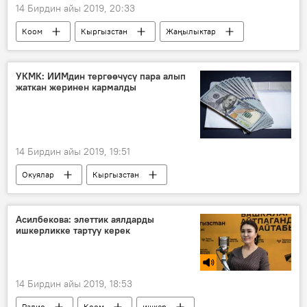
14 Бирдин айы 2019, 20:33
Коом
Кыргызстан
Жаңылыктар
жол
реконструкция
УКМК: ИИМдин тергөөчүсү пара алып
жаткан жеринен кармалды
14 Бирдин айы 2019, 19:51
Окуялар
Кыргызстан
Жаңылыктар
УКМК
пара
милиция
кылмыш
Асилбекова: элеттик аялдарды
ишкерликке тартуу керек
14 Бирдин айы 2019, 18:53
Радио
Коом
ишкер