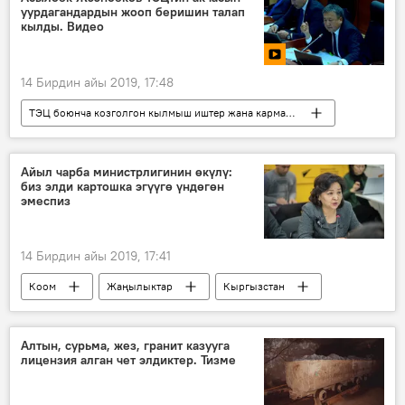
уурдагандардын жооп беришин талап
терминал
сөз
терминология
кылды. Видео
14 Бирдин айы 2019, 17:48
ТЭЦ боюнча козголгон кылмыш иштер жана кармалгандар
Видео
Мультимедиа
Жаңылыктар
Кыргызстан
Айыл чарба министрлигинин өкүлү:
биз элди картошка эгүүгө үндөгөн
Асылбек Жээнбеков
Бишкек
ТЭЦ
эмеспиз
келишим
14 Бирдин айы 2019, 17:41
Коом
Жаңылыктар
Кыргызстан
Маалымат борбор
Айыл чарба жана мелиорация министрлиги
Алтын, сурьма, жез, гранит казууга
лицензия алган чет элдиктер. Тизме
Картошка
дыйкан