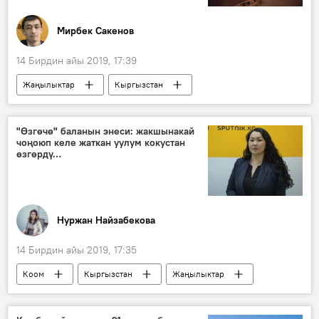
Мирбек Сакенов
14 Бирдин айы 2019, 17:39
Жаңылыктар
Кыргызстан
Экономика
кен
лицензия
чет элдиктер
"Өзгөчө" баланын энеси: жакшынакай
чоңоюп келе жаткан уулум кокустан
өзгөрдү…
Нуржан Найзабекова
14 Бирдин айы 2019, 17:35
Коом
Кыргызстан
Жаңылыктар
ата-эне
аутизм
бала
оору
тарбия