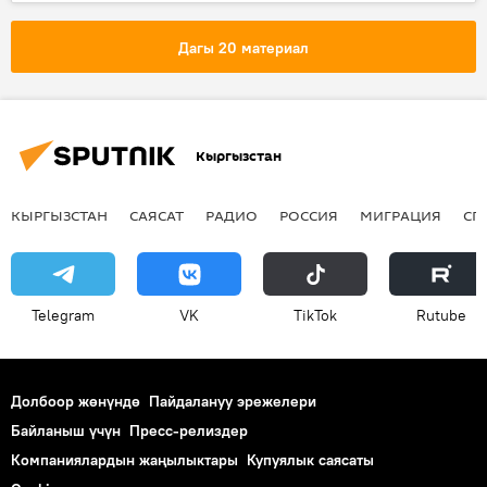
Жогорку Кеңеш
Аскарбек Шадиев
УКМК
Башкы прокуратура
Дагы 20 материал
Аскарбек Шадиевге козголгон кылмыш иши
Кыргызстан
КЫРГЫЗСТАН
САЯСАТ
РАДИО
РОССИЯ
МИГРАЦИЯ
СП
Telegram
VK
ТikТоk
Rutube
Долбоор жөнүндө
Пайдалануу эрежелери
Байланыш үчүн
Пресс-релиздер
Компаниялардын жаңылыктары
Купуялык саясаты