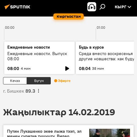
КЫРГ
Кыргызстан
00:00
01:00
Ежедневные новости
Будь в курсе
Ежедневные новости. Выпуск
Среда вместо воскресенья и
08:00
другие новшества: как будут
проходить выборы в КР?
08:00
08:04
4 мин
38 мин
Кечээ
Бүгүн
Эфирге
г. Бишкек
89.3
Жаңылыктар 14.02.2019
Путин Лукашенко экөө лыжа тээп, эл
менен сүрөткө түшүштү. Видео