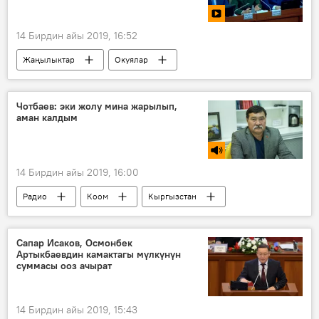
тегерек стол
14 Бирдин айы 2019, 16:52
Жаңылыктар
Окуялар
Кыргызстан
Видео
Мультимедиа
Аскарбек Шадиев
УКМК
Чотбаев: эки жолу мина жарылып,
аман калдым
Башкы прокуратура
кылмыш иши
14 Бирдин айы 2019, 16:00
Радио
Коом
Кыргызстан
Абдыгул Чотбаев
Афган согушу
жоокер
Аскер
Сапар Исаков, Осмонбек
Артыкбаевдин камактагы мүлкүнүн
суммасы ооз ачырат
14 Бирдин айы 2019, 15:43