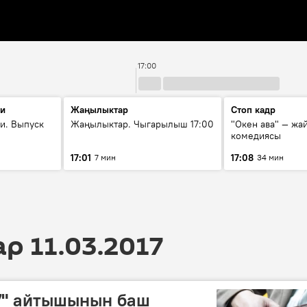
17:00
ти
Жаңылыктар
Стоп кадр
и. Выпуск
Жаңылыктар. Чыгарылыш 17:00
"Окен ава" — жа
комедиясы
17:01
17:08
7 мин
34 мин
 11.03.2017
7" айтышынын баш