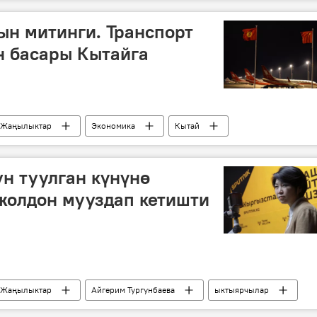
н митинги. Транспорт
н басары Кытайга
Жаңылыктар
Экономика
Кытай
жана коммуникациялар министрлиги
н туулган күнүнө
жолдон мууздап кетишти
Жаңылыктар
Айгерим Тургунбаева
ыктыярчылар