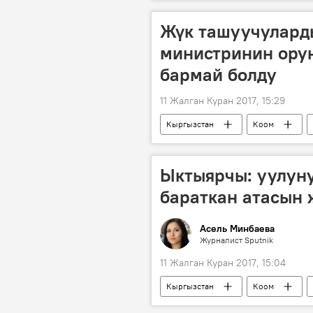
телеканал
алып баруучу
Жүк ташуучуларды
министринин ору
бармай болду
11 Жалган Куран 2017, 15:29
Кыргызстан
Коом
жүк ташуучулар
Транспорт 
Ыктыярчы: уулуну
бараткан атасын 
Асель Минбаева
Журналист Sputnik
11 Жалган Куран 2017, 15:04
Кыргызстан
Коом
балдар үйү