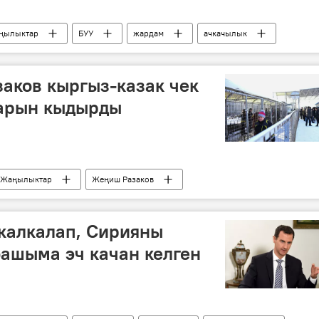
ңылыктар
БУУ
жардам
ачкачылык
аков кыргыз-казак чек
ларын кыдырды
Жаңылыктар
Жеңиш Разаков
 ара
 калкалап, Сирияны
башыма эч качан келген