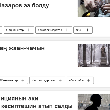
Назаров ээ болду
Жаңылыктар
Асылбек Маратов
акын
тең жаан-чачын
Жаңылыктар
Кыргызгидромет
аба ырайы
лициянын эки
 кесиптешин атып салды