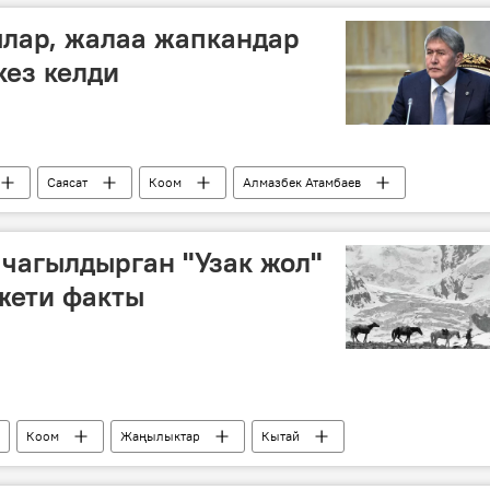
ылар, жалаа жапкандар
кез келди
Саясат
Коом
Алмазбек Атамбаев
 чагылдырган "Узак жол"
жети факты
Коом
Жаңылыктар
Кытай
тагдыр