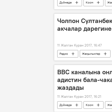
Дүйнөдө
Коом
Жа
үй-бүлө
Чолпон Султанбек
акчалар дарегине
11 Жалган Куран 2017, 16:47
Радио
Жаңылыктар
балдар
BBC каналына он
адистин бала-чак
жаздады
11 Жалган Куран 2017, 16:21
Дүйнөдө
Коом
Жа