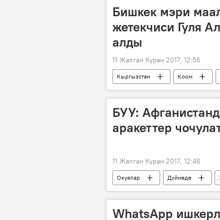
Кыргыздын көркөм өнөрү, белгилүү
Бишкек мэри маа
жетекчиси Гуля А
алды
11 Жалган Куран 2017, 12:56
Кыргызстан
Коом
Гуля Алмамбетова
Бишкек м
БУУ: Афганистанд
аракеттер чочула
11 Жалган Куран 2017, 12:46
Окуялар
Дүйнөдө
куралдуу кагылыш
WhatsApp ишкерл