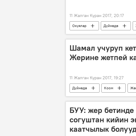
11 Жалган Куран 2017, 20:17
Окуялар
Дүйнөдө
полиция
Шамал учуруп кет
Жерине жетпей к
11 Жалган Куран 2017, 19:27
Дүйнөдө
Коом
Жа
БУУ: жер бетинде
согуштан кийин э
каатчылык болуу