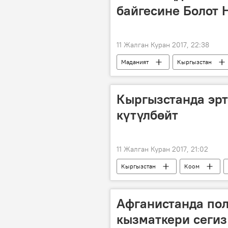
байгесине Болот 
11 Жалган Куран 2017, 22:38
Маданият
Кыргызстан
айтыш
Кыргызстанда эр
күтүлбөйт
11 Жалган Куран 2017, 21:02
Кыргызстан
Коом
Афганистанда по
кызматкери сегиз