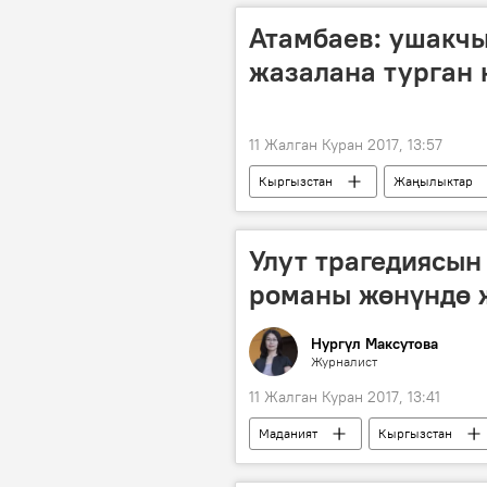
Атамбаев: ушакч
жазалана турган 
11 Жалган Куран 2017, 13:57
Кыргызстан
Жаңылыктар
кайрылуу
ушак
Улут трагедиясын
романы жөнүндө 
Нургүл Максутова
Журналист
11 Жалган Куран 2017, 13:41
Маданият
Кыргызстан
Мукай Элебаев
эл