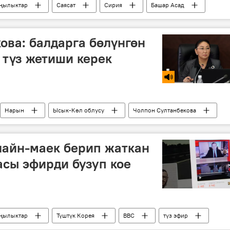
ңылыктар
Саясат
Сирия
Башар Асад
ова: балдарга бөлүнгөн
 түз жетиши керек
Нарын
Ысык-Көл облусу
Чолпон Султанбекова
лайн-маек берип жаткан
асы эфирди бузуп кое
ңылыктар
Түштүк Корея
ВВС
түз эфир