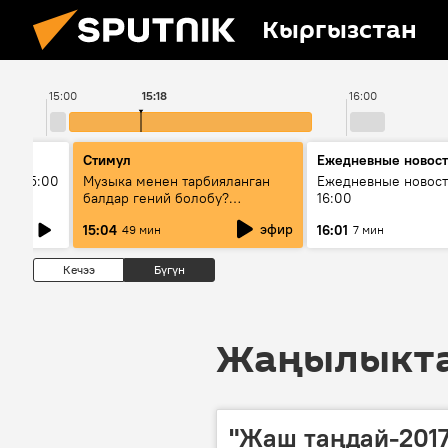
Кыргызстан
15:00
15:18
16:00
Стимул
Ежедневные новос
ыш 15:00
Музыка менен тарбияланган
Ежедневные новост
балдар гений болобу?
16:00
Кыргыздын жашоосунда
эфир
15:04
16:01
49 мин
7 мин
музыканын орду
Кечээ
Бүгүн
Жаңылыктар
"Жаш таңдай-201