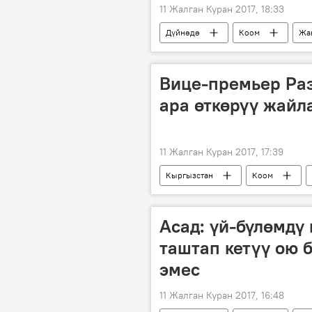
11 Жалган Куран 2017, 18:33
Дүйнөдө
Коом
Жа
Вице-премьер Раз
ара өткөрүү жай
11 Жалган Куран 2017, 17:39
Кыргызстан
Коом
кыргыз-казак чек арасы
чек
Асад: үй-бүлөмдү
таштап кетүү ою 
эмес
11 Жалган Куран 2017, 16:48