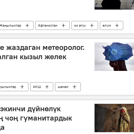
Жаңылыктар
Афганистан
ок атуу
өлүм
е жаздаган метеоролог.
алган кызыл желек
ңылыктар
АКШ
шамал
 экинчи дүйнөлүк
ң чоң гуманитардык
да