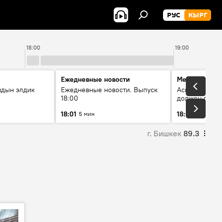
РУС
КЫРГ
18:00
19:00
Ежедневные новости
Меняющие м
йдын элдик
Ежедневные новости. Выпуск
Аскар Салымб
18:00
должен пост
совершенство
18:01
18:06
5 мин
54 мин
г. Бишкек
89.3