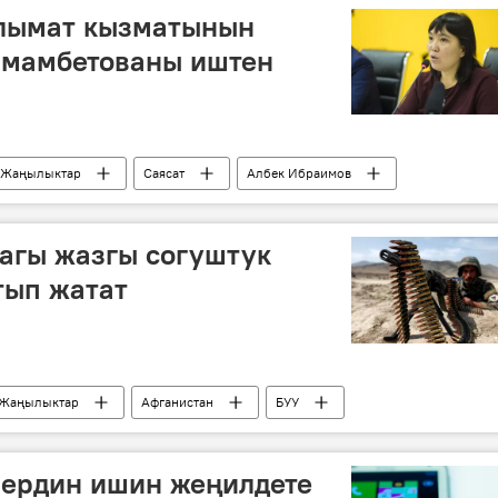
 инсандары жөнүндө фактылар
Үркүн
лымат кызматынын
лмамбетованы иштен
Жаңылыктар
Саясат
Албек Ибраимов
эриясы
агы жазгы согуштук
тып жатат
Жаңылыктар
Афганистан
БУУ
ердин ишин жеңилдете